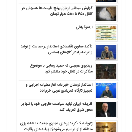
گزارش میدانی از بازار برنج؛ قیمت‌ها همچنان در
کانال ۴۵۰ تا ۵۵۰ هزار تومان
اینفوگرافی
تأکید معاون اقتصادی استاندار بر حمایت از تولید
و عرضه پایدار کالاهای اساسی
ویدیوی عجیبی که حمید رسایی با موضوع
مذاکرات در کانال خود منتشر کرد
استاندار لرستان خبر داد: آغاز عملیات اجرایی و
تجهیز کارگاه کمربندی غربی خرم‌آباد
ظریف: ایران نباید سیاست خارجی خود را تنها بر
محور شرق تعریف کند
ژئوپلیتیک کریدورهای تجاری جدید؛ نقشه انرژی
منطقه‌ از نو ترسیم می‌شود؟ | پیامدهای رقابت