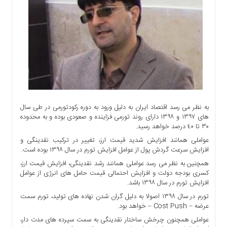
اجتماعی
سیاسی
اقتصادی
ورزشی
فرهنگی
و
هنری
علمی
به نظر می رسد اقتصاد ایران به دلیل ورود به دوره رکودتورمی در طی سال
و
های ١٣٩٧ و ١٣٩٨ دارای روند تورمی فزاینده و صعودی بوده و به محدوده
آموزشی
٣٠ تا ٤٠ درصد خواهد رسید.
دسترسی
عواملی همانند افزایش شدید قیمت ارز، تغییر در ترکیب نقدینگی و
سریع
افزایش سرعت گردش پول از عوامل افزایش تورم در سال ١٣٩٨ بوده است.
ارتباط
همچنین به نظر می رسد عواملی همانند رشد نقدینگی، افزایش قیمت ارز،
با
کسری بودجه دولت و افزایش احتمالی قیمت حامل های انرژی از عوامل
ما
افزایش تورم در سال ١٣٩٨ باشد.
تورم در سال ١٣٩٨ اصولا به دلیل گران شدن نهاده های تولید، تورم سمت
برگه
عرضه – Cost Push – خواهد بود.
نمونه
عواملی همچنون چرخش ساختار نقدینگی به سمت سپرده های مدت دار،
تعرفه