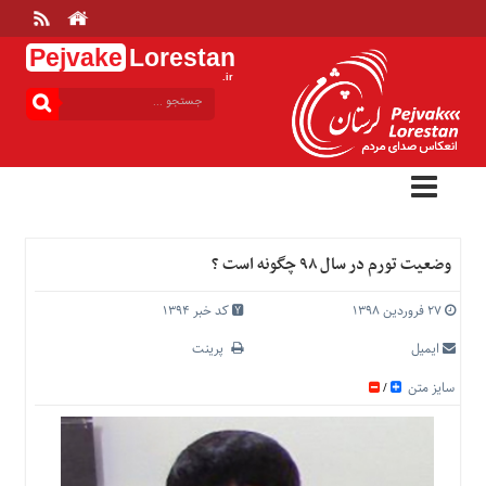
Pejvake
Lorestan
.ir
منوی
بالا
خانه
ارتباط
با
ما
درباره
وضعیت تورم در سال ۹۸ چگونه است ؟
ما
تعرفه
۲۷ فروردین ۱۳۹۸
کد خبر 1394
ها
ایمیل
پرینت
منوی
سایز متن
/
اصلی
خانه
عمومی