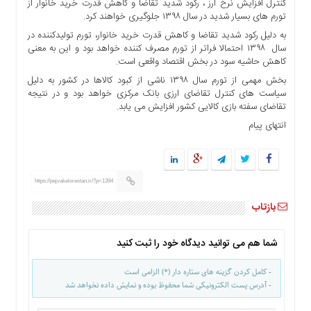
کنترل افزایش نرخ ارز ، رکود شدید تقاضا و کاهش قدرت خرید خانوار از
ها
تورم های بسیار شدید در سال ١٣٩٨ جلوگيرى خواهند کرد.
درباره
به دلیل رکود شدید تقاضا و کاهش قدرت خرید خانوار، تورم تولیدکننده در
ما
سال ١٣٩٨ احتمالا فراتر از تورم مصرف کننده خواهد بود و این به معنی
کاهش حاشیه سود در بخش اقتصاد واقعی است.
اخبار
بخش مهمی از تورم سال ١٣٩٨ ناشى از کبود کالاها در کشور به دلیل
سایت
سیاست های کنترل تقاضای ارزی بانک مرکزی خواهد بود و در نتیجه
ارتباط
تقاضای سفته بازی کالایی کشور افزایش می یابد.
با
انتهای پیام
ما
برگه
نمونه
https://pejvakelorestan.ir/?p=1394
تعرفه
ها
بازتاب
درباره
ما
شما هم می توانید دیدگاه خود را ثبت کنید
چند
- کامل کردن گزینه های ستاره دار (*) الزامی است
رسانه
- آدرس پست الکترونیکی شما محفوظ بوده و نمایش داده نخواهد شد
ارتباط
با