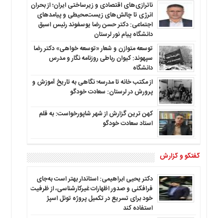
ناترازی‌های اقتصادی و زیرساختی ایران؛ از بحران
انرژی تا چالش‌های زیست‌محیطی و پیامدهای
اجتماعی: دکتر حسن رضا یوسفوند رئیس اسبق
دانشگاه پیام نور لرستان
توسعه متوازن و شعار «توسعه خواهی» دکتر رضا
سپهوند: کیوان رباطی روزنامه نگار و مدرس
دانشگاه
از مکتب خانه تا مدرسه؛ نگاهی به تاریخ آموزش و
پرورش در لرستان: سعادت خودگو
کهن ترین گزارش از شهر شاپورخواست: به قلم
استاد سعادت خودگو
گفتگو و گزارش
دکتر یحیی ابراهیمی: استاندار بهتر است به‌جای
فرافکنی و صدور اظهارات غیرکارشناسی، از ظرفیت
خود برای تسریع در تکمیل پروژه تونل اسپژ
استفاده کند