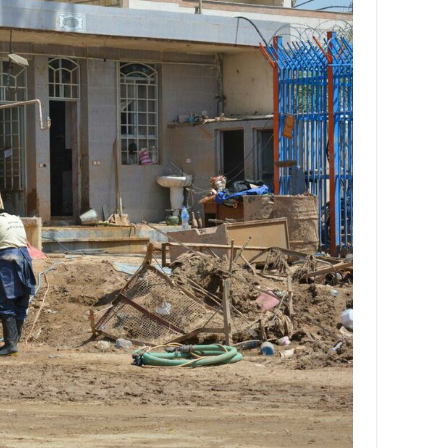
با
ما
برگه
نمونه
تعرفه
ها
درباره
ما