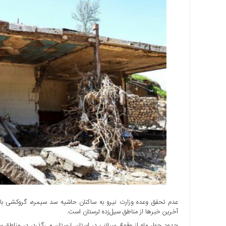
اجتماعی
سیاسی
اقتصادی
ورزشی
فرهنگی
و
هنری
علمی
و
آموزشی
دسترسی
سریع
ارتباط
با
ما
برگه
عدم تحقق وعده وزارت نیرو به ساکنان حاشیه سد سیمره، گروکشی بان
نمونه
آخرین خبرها از مناطق سیل‌زده لرستان است.
حدود چهار ماه از وقوع سیلاب در استان لرستان می‌گذرد، در مناطق
تعرفه