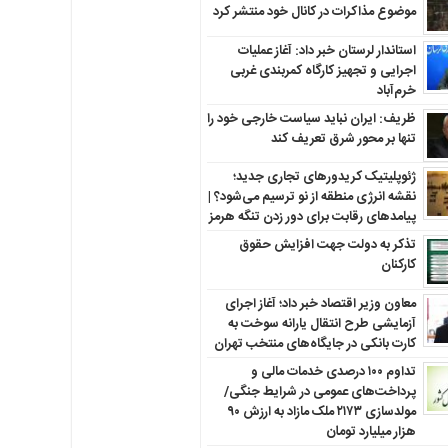
موضوع مذاکرات در کانال خود منتشر کرد
استاندار لرستان خبر داد: آغاز عملیات
اجرایی و تجهیز کارگاه کمربندی غربی
خرم‌آباد
ظریف: ایران نباید سیاست خارجی خود را
تنها بر محور شرق تعریف کند
ژئوپلیتیک کریدورهای تجاری جدید؛
نقشه انرژی منطقه‌ از نو ترسیم می‌شود؟ |
پیامدهای رقابت برای دور زدن تنگه هرمز
تذکر به دولت جهت افزایش حقوق
کارکنان ‌
معاون وزیر اقتصاد خبر داد؛ آغاز اجرای
آزمایشی طرح انتقال یارانه سوخت به
کارت بانکی در جایگاه‌های منتخب تهران
تداوم ۱۰۰ درصدی خدمات مالی و
پرداخت‌های عمومی در شرایط جنگی/
مولدسازی ۲۱۷۳ ملک مازاد به ارزش ۹۰
هزار میلیارد تومان