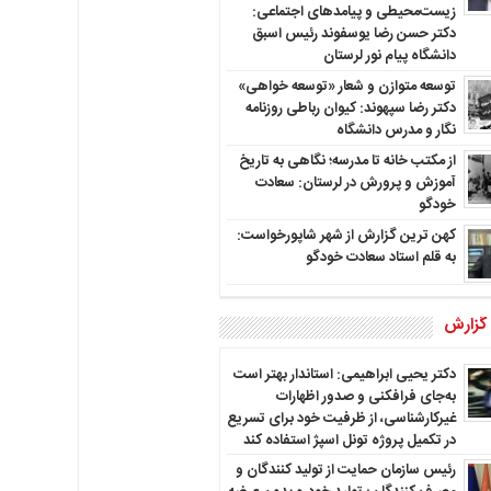
زیست‌محیطی و پیامدهای اجتماعی:
دکتر حسن رضا یوسفوند رئیس اسبق
دانشگاه پیام نور لرستان
توسعه متوازن و شعار «توسعه خواهی»
دکتر رضا سپهوند: کیوان رباطی روزنامه
نگار و مدرس دانشگاه
از مکتب خانه تا مدرسه؛ نگاهی به تاریخ
آموزش و پرورش در لرستان: سعادت
خودگو
کهن ترین گزارش از شهر شاپورخواست:
به قلم استاد سعادت خودگو
 گزارش
دکتر یحیی ابراهیمی: استاندار بهتر است
به‌جای فرافکنی و صدور اظهارات
غیرکارشناسی، از ظرفیت خود برای تسریع
در تکمیل پروژه تونل اسپژ استفاده کند
رئیس سازمان حمایت از تولید کنندگان و