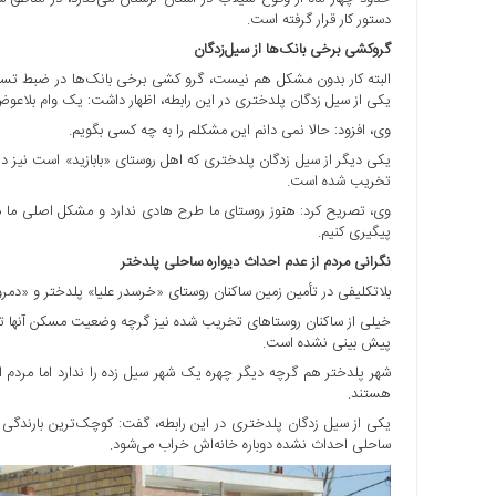
دستور کار قرار گرفته است.
ها
گروکشی برخی بانک‌ها از سیل‌زدگان
درباره
البته کار بدون مشکل هم نیست، گرو کشی برخی بانک‌ها در ضبط تسه
ما
یکی از سیل زدگان پلدختری در این رابطه، اظهار داشت: یک وام بلاعوض 
اخبار
وی، افزود: حالا نمی دانم این مشکلم را به چه کسی بگویم.
سایت
ارتباط
تخریب شده است.
با
وی، تصریح کرد: هنوز روستای ما طرح هادی ندارد و مشکل اصلی ما ه
ما
پیگیری کنیم.
برگه
نگرانی مردم از عدم احداث دیواره ساحلی پلدختر
نمونه
بلاتکلیفی در تأمین زمین ساکنان روستای «خرسدر علیا» پلدختر و «دمر
تعرفه
خیلی از ساکنان روستاهای تخریب شده نیز گرچه وضعیت مسکن آنها تع
ها
پیش بینی نشده است.
درباره
شهر پلدختر هم گرچه دیگر چهره یک شهر سیل زده را ندارد اما مردم
هستند.
ما
یکی از سیل زدگان پلدختری در این رابطه، گفت: کوچک‌ترین بارندگی را
چند
ساحلی احداث نشده دوباره خانه‌اش خراب می‌شود.
رسانه
ارتباط