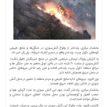
اجتماعی
سیاسی
اقتصادی
ورزشی
فرهنگی
و
هنری
علمی
بخشدار مرکزی پلدختر از وقوع آتش‌سوزی در جنگل‌ها و منابع طبیعی
و
کوه‌های «کول چپ» پلدختر واقع در مسیر آزادراه خرم‌آباد- پل‌ زال خبر داد.
آموزشی
به گزارش پژواک لرستان، مرتضی کائیدی در جمع خبرنگاران اظهار داشت:
آتش‌سوزی از ساعت ۲۱ شنبه شب در بالای تونل ماهور به جان جنگل ها و
دسترسی
مراتع منطقه «کول چپ» پلدختر افتاده و علی رغم تلاش نیروهای حاضر
سریع
در محل حریق همچنان ادامه دارد.
ارتباط
وی افزود: نیروهای اداره منابع طبیعی و مردم منطقه با حضور در محل آتش
با
سوزی در تلاش برای اطفاء حریق هستند.
ما
بخشدار مرکزی پلدختر گفت: مهار این آتش سوزی به علت گرمای هوا و
برگه
صعب العبور و کوهستانی بودن محل عملیات اطفای حریق با سختی و
نمونه
مشکل مواجه شده است.
تعرفه
کائیدی افزود: علت وقوع این آتش سوزی در حال بررسی و میزان خسارت