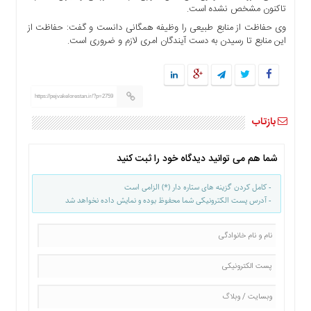
تاکنون مشخص نشده است.
ها
وی حفاظت از منابع طبیعی را وظیفه همگانی دانست و گفت: حفاظت از
درباره
این منابع تا رسیدن به دست آیندگان امری لازم و ضروری است.
ما
اخبار
سایت
ارتباط
https://pejvakelorestan.ir/?p=2759
با
بازتاب
ما
برگه
شما هم می توانید دیدگاه خود را ثبت کنید
نمونه
تعرفه
- کامل کردن گزینه های ستاره دار (*) الزامی است
- آدرس پست الکترونیکی شما محفوظ بوده و نمایش داده نخواهد شد
ها
درباره
ما
چند
رسانه
ارتباط
با