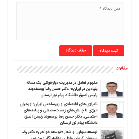
ما
برگه
نمونه
تعرفه
ها
درباره
حذف دیدگاه
ما
مقالات
مفهوم تعامل در مدیریت «بازخوانی یک مساله
بنیادین در ایران»: دکتر حسن رضا یوسف‌وند
رئیس اسبق دانشگاه پیام نور لرستان
ناترازی‌های اقتصادی و زیرساختی ایران؛ از بحران
انرژی تا چالش‌های زیست‌محیطی و پیامدهای
اجتماعی: دکتر حسن رضا یوسفوند رئیس اسبق
دانشگاه پیام نور لرستان
توسعه متوازن و شعار «توسعه خواهی» دکتر رضا
سپهوند: کیوان رباطی روزنامه نگار و مدرس