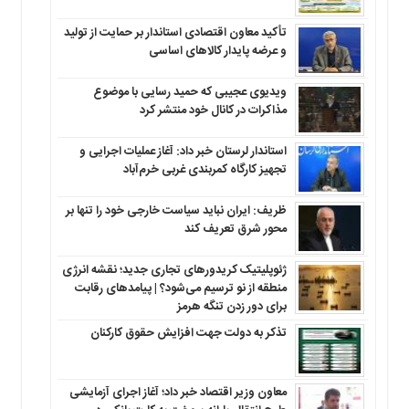
تأکید معاون اقتصادی استاندار بر حمایت از تولید
و عرضه پایدار کالاهای اساسی
ویدیوی عجیبی که حمید رسایی با موضوع
مذاکرات در کانال خود منتشر کرد
استاندار لرستان خبر داد: آغاز عملیات اجرایی و
تجهیز کارگاه کمربندی غربی خرم‌آباد
ظریف: ایران نباید سیاست خارجی خود را تنها بر
محور شرق تعریف کند
ژئوپلیتیک کریدورهای تجاری جدید؛ نقشه انرژی
منطقه‌ از نو ترسیم می‌شود؟ | پیامدهای رقابت
برای دور زدن تنگه هرمز
تذکر به دولت جهت افزایش حقوق کارکنان ‌
معاون وزیر اقتصاد خبر داد؛ آغاز اجرای آزمایشی