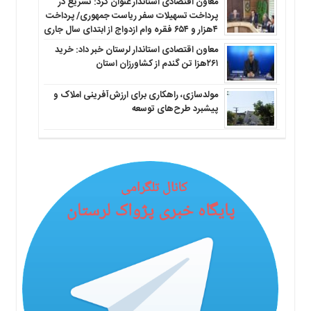
معاون اقتصادی استاندار عنوان کرد: تسریع در
پرداخت تسهیلات سفر ریاست جمهوری/ پرداخت
۴هزار و ۶۵۴ فقره وام ازدواج از ابتدای سال جاری
معاون اقتصادی استاندار لرستان خبر داد: خرید
۲۶۱هزا تن گندم از کشاورزان استان
مولدسازی، راهکاری برای ارزش‌آفرینی املاک و
پیشبرد طرح‌های توسعه