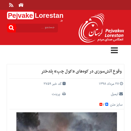
Pejvake
Lorestan
.ir
منوی
بالا
خانه
ارتباط
با
ما
درباره
وقوع آتش‌سوزی در کوه‌های «کول چپ» پلدختر
ما
تعرفه
۲۷ مرداد ۱۳۹۸
کد خبر 2759
ها
ایمیل
پرینت
منوی
سایز متن
/
اصلی
خانه
عمومی