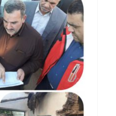
اجتماعی
سیاسی
اقتصادی
ورزشی
فرهنگی
و
هنری
علمی
و
آموزشی
دسترسی
سریع
ارتباط
با
ما
برگه
نمونه
تعرفه