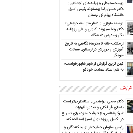
زیست‌محیطی و پیامدهای اجتماعی:
دکتر حسن رضا یوسفوند رئیس اسبق
دانشگاه پیام نور لرستان
توسعه متوازن و شعار «توسعه خواهی»
دکتر رضا سپهوند: کیوان رباطی روزنامه
نگار و مدرس دانشگاه
از مکتب خانه تا مدرسه؛ نگاهی به تاریخ
آموزش و پرورش در لرستان: سعادت
خودگو
کهن ترین گزارش از شهر شاپورخواست:
به قلم استاد سعادت خودگو
 گزارش
دکتر یحیی ابراهیمی: استاندار بهتر است
به‌جای فرافکنی و صدور اظهارات
غیرکارشناسی، از ظرفیت خود برای تسریع
در تکمیل پروژه تونل اسپژ استفاده کند
رئیس سازمان حمایت از تولید کنندگان و