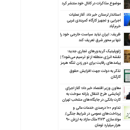
موضوع مذاکرات در کانال خود منتشر کرد
استاندار لرستان خبر داد: آغاز عملیات
اجرایی و تجهیز کارگاه کمربندی غربی
خرم‌آباد
ظریف: ایران نباید سیاست خارجی خود را
تنها بر محور شرق تعریف کند
ژئوپلیتیک کریدورهای تجاری جدید؛
نقشه انرژی منطقه‌ از نو ترسیم می‌شود؟ |
پیامدهای رقابت برای دور زدن تنگه هرمز
تذکر به دولت جهت افزایش حقوق
کارکنان ‌
معاون وزیر اقتصاد خبر داد؛ آغاز اجرای
آزمایشی طرح انتقال یارانه سوخت به
کارت بانکی در جایگاه‌های منتخب تهران
تداوم ۱۰۰ درصدی خدمات مالی و
پرداخت‌های عمومی در شرایط جنگی/
مولدسازی ۲۱۷۳ ملک مازاد به ارزش ۹۰
هزار میلیارد تومان