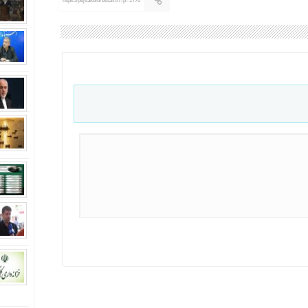
https://pejvakelorestan.ir/?p=1776