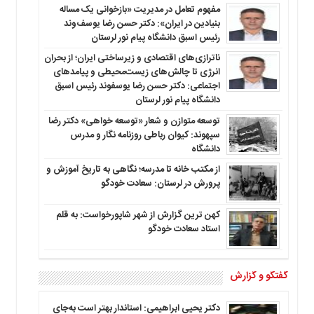
مفهوم تعامل در مدیریت «بازخوانی یک مساله
بنیادین در ایران»: دکتر حسن رضا یوسف‌وند
رئیس اسبق دانشگاه پیام نور لرستان
ناترازی‌های اقتصادی و زیرساختی ایران؛ از بحران
انرژی تا چالش‌های زیست‌محیطی و پیامدهای
اجتماعی: دکتر حسن رضا یوسفوند رئیس اسبق
دانشگاه پیام نور لرستان
توسعه متوازن و شعار «توسعه خواهی» دکتر رضا
سپهوند: کیوان رباطی روزنامه نگار و مدرس
دانشگاه
از مکتب خانه تا مدرسه؛ نگاهی به تاریخ آموزش و
پرورش در لرستان: سعادت خودگو
کهن ترین گزارش از شهر شاپورخواست: به قلم
استاد سعادت خودگو
گفتگو و گزارش
دکتر یحیی ابراهیمی: استاندار بهتر است به‌جای