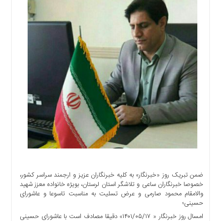
اجتماعی
سیاسی
اقتصادی
ورزشی
فرهنگی
و
هنری
علمی
و
آموزشی
دسترسی
سریع
ارتباط
با
ضمن تبریک روز «خبرنگار» به کلیه خبرنگاران عزیز و ارجمند سراسر کشور،
ما
خصوصا خبرنگاران ساعی و تلاشگر استان لرستان، بویژه خانواده معزز شهید
برگه
والامقام محمود صارمی و عرض تسلیت به مناسبت تاسوعا و عاشورای
نمونه
حسینی؛
امسال روز خبرنگار « ۱۴۰۱/۰۵/۱۷» دقیقا مصادف است با عاشورای حسینی
تعرفه