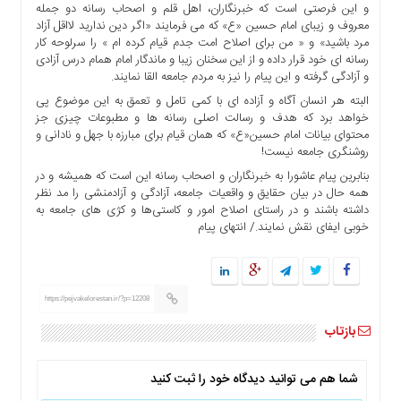
و این فرصتی است که خبرنگاران، اهل قلم و اصحاب رسانه دو جمله
ها
معروف و زیبای امام حسین «ع» که می فرمایند «اگر دین ندارید لااقل آزاد
درباره
مرد باشید» و « من برای اصلاح امت جدم قیام کرده ام » را سرلوحه کار
ما
رسانه ای خود قرار داده و از این سخنان زیبا و ماندگار امام همام درس آزادی
و آزادگی گرفته و این پیام را نیز به مردم جامعه القا نمایند.
اخبار
البته هر انسان آگاه و آزاده ای با کمی تامل و تعمق به این موضوع پی
سایت
خواهد برد که هدف و رسالت اصلی رسانه ها و مطبوعات چیزی جز
ارتباط
محتوای بیانات امام حسین«ع» که همان قیام برای مبارزه با جهل و نادانی و
با
روشنگری جامعه نیست!
ما
بنابرین پیام عاشورا به خبرنگاران و اصحاب رسانه این است که همیشه و در
همه حال در بیان حقایق و واقعیات جامعه، آزادگی و آزادمنشی را مد نظر
برگه
داشته باشند و در راستای اصلاح امور و کاستی‌ها و کژی های جامعه به
نمونه
خوبی ایفای نقش نمایند./ انتهای پیام
تعرفه
ها
درباره
https://pejvakelorestan.ir/?p=12208
ما
بازتاب
چند
رسانه
ارتباط
شما هم می توانید دیدگاه خود را ثبت کنید
با