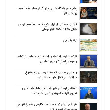
پیام مدیر پایگاه خبری پژواک لرستان به مناسبت
روز خبرنگار
گزارش میدانی از بازار برنج؛ قیمت‌ها همچنان در
کانال ۴۵۰ تا ۵۵۰ هزار تومان
اینفوگرافی
تأکید معاون اقتصادی استاندار بر حمایت از تولید
و عرضه پایدار کالاهای اساسی
ویدیوی عجیبی که حمید رسایی با موضوع
مذاکرات در کانال خود منتشر کرد
استاندار لرستان خبر داد: آغاز عملیات اجرایی و
تجهیز کارگاه کمربندی غربی خرم‌آباد
ظریف: ایران نباید سیاست خارجی خود را تنها بر
محور شرق تعریف کند