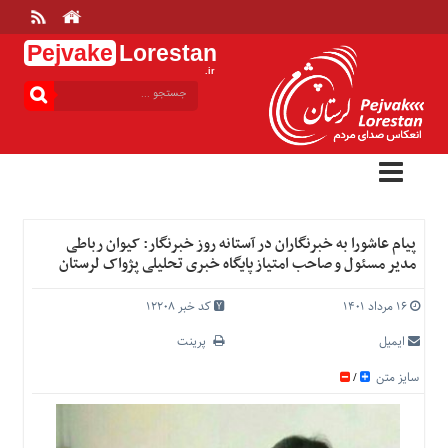
Pejvake
Lorestan
.ir
منوی
بالا
خانه
ارتباط
با
ما
درباره
پیام عاشورا به خبرنگاران در آستانه روز خبرنگار: کیوان رباطی
ما
مدیر مسئول و صاحب امتیاز پایگاه خبری تحلیلی پژواک لرستان
تعرفه
ها
۱۶ مرداد ۱۴۰۱
کد خبر 12208
منوی
ایمیل
پرینت
اصلی
سایز متن
/
خانه
عمومی