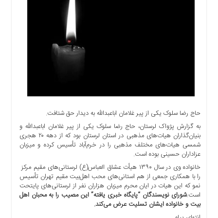
اجتماعی
سیاسی
اقتصادی
ورزشی
فرهنگی
و
هنری
علمی
و
حاج رضا سلوک یکی از پیر غلامان اباعبدالله به دیدار حق شتافت.
آموزشی
به گزارش پژواک لرستان، حاج رضا سلوک یکی از پیر غلامان اباعبدالله و
دسترسی
بنیان‌گذاران هیات‌های مذهبی در استان لرستان بود که از دهه ۲۰ هجری
سریع
شمسی هیات‌های مختلف مذهبی را در خرم‌آباد تأسیس كرده و میزبان
ارتباط
عزاداران حسینی بوده است‌.
با
خانواده وی در سال ۱۳۹۰ هیأت عشاق العباس‌(ع) لرستانی‌های مقیم مرکز
ما
را با همکاری جمعی از هم استانی‌های محب اهل‌بیت مقیم تهران تأسیس
نمو که این هیات در ایان محرم میزبان هزاران نفر از لرستانی‌های پایتحت
برگه
است.
شورای نویسندگان “پایگاه خبری یافته” این مصیب را به محبان اهل
نمونه
بیت و خانواده ایشان تسلیت عرض می‌کند.
تعرفه
انتهای پیام