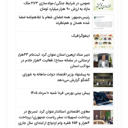
عمومی در شرایط جنگی/ مولدسازی ۲۱۷۳ ملک
مازاد به ارزش ۹۰ هزار میلیارد تومان
رئیس‌جمهور: همه اعضای شعام با تفاهم‌نامه امضا
شده همدل و هم‌نظرند
اینفوگرافیک
دبیر ستاد اربعین استان عنوان کرد: ثبت‌نام ۴۳هزار
لرستانی در سامانه سماح/ فعالیت ۴هزار خادم در
مواکب استان
به پیشنهاد وزیر اقتصاد؛ دولت ماهانه به شورای
گفتگو گزارش می‌دهد
پیش بینی بورس فردا شنبه ۱۰ مرداد ۱۴۰۵
معاون اقتصادی استاندار عنوان کرد: تسریع در
پرداخت تسهیلات سفر ریاست جمهوری/ پرداخت
۴هزار و ۶۵۴ فقره وام ازدواج از ابتدای سال جاری