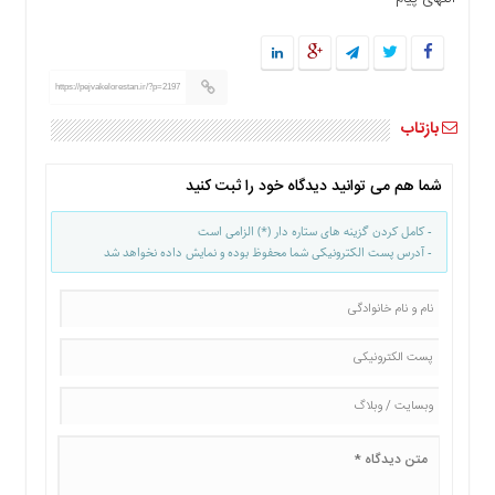
ها
درباره
ما
https://pejvakelorestan.ir/?p=2197
اخبار
بازتاب
سایت
ارتباط
با
شما هم می توانید دیدگاه خود را ثبت کنید
ما
- کامل کردن گزینه های ستاره دار (*) الزامی است
برگه
- آدرس پست الکترونیکی شما محفوظ بوده و نمایش داده نخواهد شد
نمونه
تعرفه
ها
درباره
ما
چند
رسانه
ارتباط
با