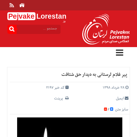
Pejvake
Lorestan
.ir
منوی
بالا
خانه
ارتباط
با
ما
درباره
پیر غلام لرستانی به دیدار حق شتافت
ما
تعرفه
۲۸ خرداد ۱۳۹۸
کد خبر 2197
ها
ایمیل
پرینت
منوی
سایز متن
/
اصلی
خانه
عمومی