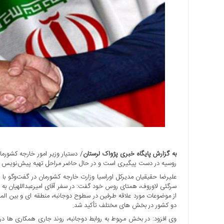
اجتماعی
سیاسی
اقتصادی
ورزشی
فرهنگی
و
هنری
علمی
و
آموزشی
دسترسی
سریع
به گزارش پایگاه خبری پژواک لرستان
/ دستیار وزیر امور خارجه کشورم
ارتباط
روسیه در دست پیگیری است و در حال حاضر مراحل تهیه پیش‌نویس و ه
با
علیرضا حقیقیان مدیرکل اوراسیا وزارت خارجه کشورمان در گفت‌وگو با ا
ما
سرگئی لاوروف، همتای روس خود گفت: در سفر آقای امیرعبداللهیان به
از موضوعات مورد علاقه طرفین در سطوح دوجانبه، منطقه ای و بین ال
برگه
دو کشور در بخش های مختلف تأکید شد.
نمونه
وی افزود: در بخش مربوط به روابط دوجانبه، روند جاری همکاری ها د
تعرفه