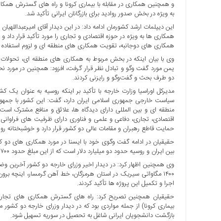
و همچنین همکاری در مقابله با بیماری کرونا و راه های گسترش همکار
ها
به ویژه در بخش صدور روادید برای بازرگانان ایرانی تأکید شد.
درباره
این دیپلمات ارشد کشورمان ادامه داد: در این دیدار آقای امیرعبدالله
ما
همکاری ها به ویژه در حوزه اقتصادی و تجاری را مورد تأکید قرار داد
همکاری های دوجانبه، تقویت همکاری های منطقه ای و لزوم استفاده از 
اخبار
وی با بیان اینکه در بخش مربوط به همکاری های منطقه ای، تحولات جا
سایت
یمن مورد گفت وگو و تبادل نظر قرار گرفت، افزود: همچنین در مورد نح
دو طرف بحث و گفت‌وگو و رایزنی کردند.
ارتباط
با
مدیرکل اوراسیا وزارت خارجه با تأکید بر اینکه روسیه به عنوان یک
ما
سیاست خارجی جمهوری اسلامی ایران دارد، گفت: این کشور با جمهور
منطقه ای و بین المللی دارای دیدگاه ها، علائق و منافع مشترک اس
برگه
اقتصادی، تجاری، دفاعی و علمی و فناوری دارای ظرفیت های فراوان
نمونه
حمایت قاطع رهبران و مقامات عالی دو کشور قرار دارد و خوشبختانه ر
تعرفه
حقیقیان در ادامه گفت وگوی خود با ایسنا در مورد همکاری های دو 
ها
بین ایران و روسیه حدود دو میلیارد دلار است که از این مبلغ حدود ۷۰۰ میلیون دلار سهم صادرات ایران بوده است.
وی همچنین اظهار کرد: در دیدار اخیر وزرای خارجه دو کشور آخرین 
درباره
۱۴۰۰ مگاواتی سیریک در استان هرمزگان، خط آهن گرمسار، اینچه برو
ما
اجرا و تکمیل این پروژه ها تأکید کردند.
چند
حقیقیان همچنین تصریح کرد: راه های گسترش همکاری های تجاری و با
رسانه
بیماری کرونا) از جمله مواردی بود که در دیدار وزرای خارجه دو کشور
بازگشت دانشجویان ایرانی شاغل به تحصیل در سوریه تسهیل شود.
ارتباط