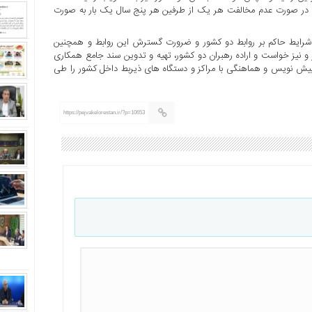
ر این سند، تاریخ اعتبار این سند ۱۰ ساله است و در صورت عدم مخالفت هر یک از طرفین هر پنج سال یک بار به صورت
 شرایط حاکم بر روابط دو کشور و ضرورت گسترش این روابط و همچنین
 و نیز خواست و اراده رهبران دو کشور، تهیه و تدوین سند جامع همکاری
یش نویس و هماهنگی با مراکز و دستگاه های ذیربط داخل کشور را طی
https://pejvakelorestan.ir/?p=10653