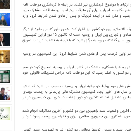
ر ارتباط با موضوع گردشگری نیز گفت: در رابطه با گردشگری موافقت نامه
عدم مکانیسم اجرایی برای آن متوقف بود. اخیرا برنامه اقدام مشترک برای
سید و مقرر شد در آینده نزدیک و پس از عادی شدن شرایط کرونا وارد
 اقتصادی بین دو کشور نیز اظهار کرد: همان طور که می دانید از دیگر
مکانیسم های مهم در توسعه روابط بین دو کشور، کمیسیون مشترک اقتصادی و تجاری بین ایران و روسیه است که تاکنون ۱۵ دور از این کمیسیون
 سال گذشته در روسیه برگزار شود که با توجه به تشدید کرونا به تعویق
 در اولین فرصت پس از عادی شدن شرایط کرونا این کمیسیون در روسیه
در رابطه با همکاری مشترک دو کشور ایران و روسیه تصریح کرد: در سفر
 کشور به امضا رسید که این موافقت نامه مراحل تشریفات قانونی خود
 بخش های مهم روابط دو جانبه ایران و روسیه محسوب می شود که نقش
 طی سال های اخیر ایجاد کمیسیون مشترک عالی پارلمانی به ریاست روسای
لس تشکیل شد که تاکنون دو دور از نشست های این کمیسیون در دو
 آخرین وضعیت سند راهبردی بین دو کشور و آخرین مذاکرات انجام شده
اصول همکاری بین جمهوری اسلامی ایران و فدراسیون روسیه وجود دارد و
ند حدود ۲۰ سال پیش به امضای طرفین رسید و سپس توسط مجالس دو کشور نیز به تصویب رسید، گفت: