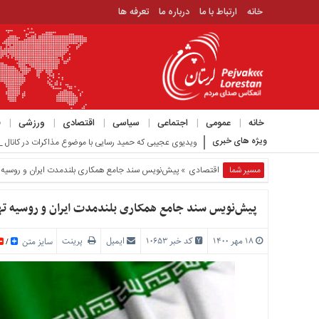
خانه
ارتباط با ما
درباره ما
تعرفه ها
منوی
بالا
خانه
ارتباط
خانه
عمومی
اجتماعی
سیاسی
اقتصادی
ورزشی
ف
با
ویژه های خبری
ویدیوی عجیبی که حمید رسایی با موضوع مذاکرات در کانال خ
ما
درباره
مسیر شما
اقتصادی
» پیش‌نویس سند جامع همکاری بلندمدت ایران و روسیه ته
ما
تعرفه
پیش‌نویس سند جامع همکاری بلندمدت ایران و روسیه تهیه
ها
۱۸ مهر ۱۴۰۰
کد خبر 10653
ایمیل
پرینت
منوی
سایز متن
/
اصلی
خانه
عمومی