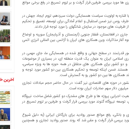
ی ها مورد بررسی طرفین قرار گرفت و بر لزوم تسریع در رفع برخی موانع
یان با اشاره به اولویت سیاست همسایگی دولت سیزدهم، لزوم ایجاد جهش در
 و طرف روس نیز ضمن استقبال و اعلام آمادگی برای توسعه، تعمیق و تحکیم
ظرفیت های موجود در سازمان شانگهای را مورد توجه قرار دادند.
ری در افغانستان، قفقاز جنوبی (ارمنستان و آذربایجان) سوریه و اوضاع
وه آغاز مذاکرات وین همکاری های ایران با آژانس بین المللی انرژی اتمی
 کشور قدرتمند در سطح جهانی و واقع شده در همسایگی ما، جای مهمی در
ی اسلامی ایران به عنوان یک قدرت منطقه ای، در بسیاری از موضوعات
ت و دو کشور برای همکاری های متقابل در همه حوزه ها به ویژه سیاسی،
ی هستند ضمن اینکه توسعه و تحکیم همکاری بین دو کشور مورد توجه و
وند همکاری ها بین دو کشور رو به گسترش است.
آخرین خب
کشور در حوزه های اقتصادی نیز گفت: در حال حاضر حجم مبادلات تجاری
وضعیت اجرایی پروژه ها و طرح های مشترک دو کشور شامل ساخت نیروگاه
ن، توسعه نیروگاه گتوند مورد بررسی قرار گرفت و طرفین بر لزوم تسریع در
نکی، رفع موانع صدور روادید برای بازرگانان ایرانی (به دلیل شیوع
 مورد بررسی قرار گرفت و مقرر شد که روند صدور روادید تجاری و همچنین