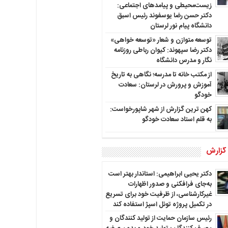
زیست‌محیطی و پیامدهای اجتماعی:
دکتر حسن رضا یوسفوند رئیس اسبق
دانشگاه پیام نور لرستان
توسعه متوازن و شعار «توسعه خواهی»
دکتر رضا سپهوند: کیوان رباطی روزنامه
نگار و مدرس دانشگاه
از مکتب خانه تا مدرسه؛ نگاهی به تاریخ
آموزش و پرورش در لرستان: سعادت
خودگو
کهن ترین گزارش از شهر شاپورخواست:
به قلم استاد سعادت خودگو
 گزارش
دکتر یحیی ابراهیمی: استاندار بهتر است
به‌جای فرافکنی و صدور اظهارات
غیرکارشناسی، از ظرفیت خود برای تسریع
در تکمیل پروژه تونل اسپژ استفاده کند
رئیس سازمان حمایت از تولید کنندگان و