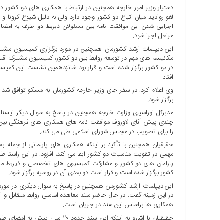
دستیار وزیر امور خارجه همچنین در ارتباط با همکاری های دو کشور د
با
لغو روادید میان اتباع دو کشور وجود دارد ولی به دلیل شیوع کرونا و 
ما
اجرایی شدن این موافقت نامه بین مسئولان ذیربط دو طرف به امضا ر
برگه
مراحل اجرا شود.
نمونه
این دیپلمات ارشد کشورمان همچنین در مورد برگزاری کمیسیون مشترک
تعرفه
در دو کشور برگزار شده است و قرار بود شانزدهمین نشست این کمیسیون
ها
افتاد.
درباره
وی اعلام کرد: در سفر جای وزیر خارجه کشورمان به مسکو توافق شد
ما
برگزار شود.
مدیرکل اوراسیای وزارت خارجه همچنین در پاسخ به سوال دیگر ایسنا 
چندی پیش آقای لاوروف موافقت نامه های همکاری های فرهنگی بین دو
را برای تصویب در مجلس شورای اسلامی طی می کند.
حقیقیان همچنین با تأکید بر اینکه همکاری های پارلمانی از جمله
مهمی در تقویت مناسبات دو کشور ایفا می کند، افزود: در این راستا
پارلمان های دو کشور و مشارکت کمیسیون های تخصصی و ذیربط مج
کشور برگزار شده است و قرار است دو بعدی آن در روسیه برگزار شود.
این دیپلمات ارشد کشورمان همچنین در پاسخ به سوال دیگری در مورد
در این زمینه گفت: در حال حاضر سند معاهده اساسی روابط متقابل و 
همکاری ها براساس این سند در جریان است.
حقیقیان با اشاره به اینکه این س