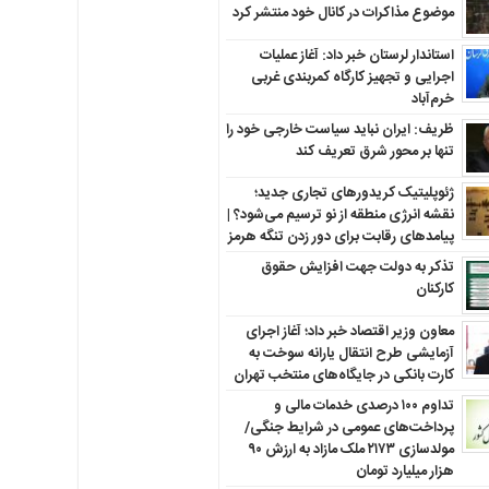
موضوع مذاکرات در کانال خود منتشر کرد
استاندار لرستان خبر داد: آغاز عملیات
اجرایی و تجهیز کارگاه کمربندی غربی
خرم‌آباد
ظریف: ایران نباید سیاست خارجی خود را
تنها بر محور شرق تعریف کند
ژئوپلیتیک کریدورهای تجاری جدید؛
نقشه انرژی منطقه‌ از نو ترسیم می‌شود؟ |
پیامدهای رقابت برای دور زدن تنگه هرمز
تذکر به دولت جهت افزایش حقوق
کارکنان ‌
معاون وزیر اقتصاد خبر داد؛ آغاز اجرای
آزمایشی طرح انتقال یارانه سوخت به
کارت بانکی در جایگاه‌های منتخب تهران
تداوم ۱۰۰ درصدی خدمات مالی و
پرداخت‌های عمومی در شرایط جنگی/
مولدسازی ۲۱۷۳ ملک مازاد به ارزش ۹۰
هزار میلیارد تومان