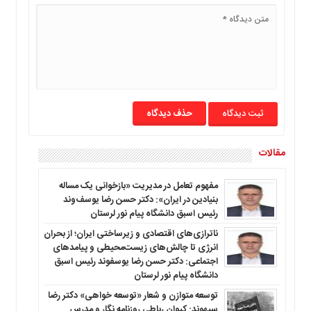
ما
برگه
نمونه
تعرفه
ها
درباره
حذف دیدگاه
ما
مقالات
مفهوم تعامل در مدیریت «بازخوانی یک مساله
بنیادین در ایران»: دکتر حسن رضا یوسف‌وند
رئیس اسبق دانشگاه پیام نور لرستان
ناترازی‌های اقتصادی و زیرساختی ایران؛ از بحران
انرژی تا چالش‌های زیست‌محیطی و پیامدهای
اجتماعی: دکتر حسن رضا یوسفوند رئیس اسبق
دانشگاه پیام نور لرستان
توسعه متوازن و شعار «توسعه خواهی» دکتر رضا
سپهوند: کیوان رباطی روزنامه نگار و مدرس