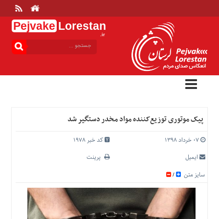
Pejvake
Lorestan
.ir
منوی
بالا
خانه
ارتباط
با
ما
درباره
پیک موتوری توزیع‌کننده مواد مخدر دستگیر شد
ما
تعرفه
۰۷ خرداد ۱۳۹۸
کد خبر 1978
ها
ایمیل
پرینت
منوی
سایز متن
/
اصلی
خانه
عمومی