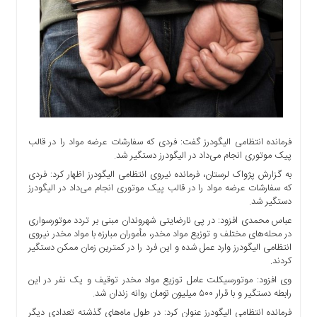
اجتماعی
سیاسی
اقتصادی
ورزشی
فرهنگی
و
هنری
علمی
فرمانده انتظامی الیگودرز گفت: فردی که سفارشات عرضه مواد را در قالب
و
پیک موتوری انجام می‌داد در الیگودرز دستگیر شد.
آموزشی
به گزارش پژواک لرستان، فرمانده نیروی انتظامی الیگودرز اظهار کرد: فردی
که سفارشات عرضه مواد را در قالب پیک موتوری انجام می‌داد در الیگودرز
دسترسی
دستگیر شد.
سریع
عباس محمدی افزود: در پی نارضایتی شهروندان مبنی بر تردد موتورسواری
ارتباط
در محله‌های مختلف و توزیع مواد مخدر، مأموران مبارزه با مواد مخدر نیروی
با
انتظامی الیگودرز وارد عمل شده و این فرد را در کمترین زمان ممکن دستگیر
ما
کردند.
برگه
وی افزود: موتورسیکلت عامل توزیع مواد مخدر توقیف و یک نفر در این
نمونه
رابطه دستگیر و با قرار ۵۰۰ میلیون تومان روانه زندان شد.
تعرفه
فرمانده انتظامی الیگودرز عنوان کرد: در طول ماه‌های گذشته تعدادی دیگر