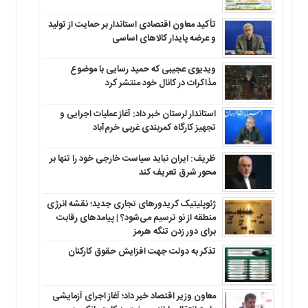
تأکید معاون اقتصادی استاندار بر حمایت از تولید
و عرضه پایدار کالاهای اساسی
ویدیوی عجیبی که حمید رسایی با موضوع
مذاکرات در کانال خود منتشر کرد
استاندار لرستان خبر داد: آغاز عملیات اجرایی و
تجهیز کارگاه کمربندی غربی خرم‌آباد
ظریف: ایران نباید سیاست خارجی خود را تنها بر
محور شرق تعریف کند
ژئوپلیتیک کریدورهای تجاری جدید؛ نقشه انرژی
منطقه‌ از نو ترسیم می‌شود؟ | پیامدهای رقابت
برای دور زدن تنگه هرمز
تذکر به دولت جهت افزایش حقوق کارکنان ‌
معاون وزیر اقتصاد خبر داد؛ آغاز اجرای آزمایشی