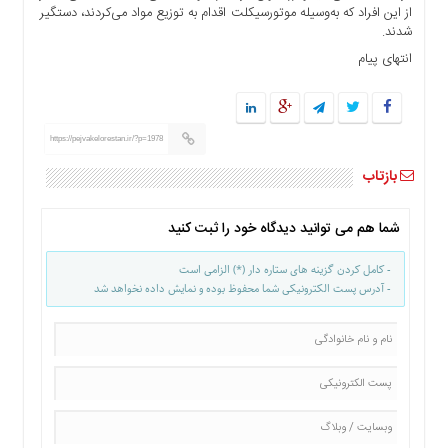
از این افراد که به‌وسیله موتورسیکلت اقدام به توزیع مواد می‌کردند، دستگیر
ها
شدند.
درباره
انتهای پیام
ما
اخبار
سایت
ارتباط
https://pejvakelorestan.ir/?p=1978
با
بازتاب
ما
برگه
شما هم می توانید دیدگاه خود را ثبت کنید
نمونه
تعرفه
- کامل کردن گزینه های ستاره دار (*) الزامی است
ها
- آدرس پست الکترونیکی شما محفوظ بوده و نمایش داده نخواهد شد
درباره
ما
چند
رسانه
ارتباط
با