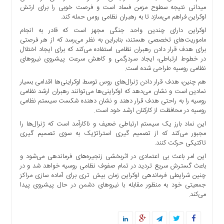
میدانی نتیجه سطوح مزمن فساد است و فرصت خوبی را برای ارتش
اوکراین فراهم می‌سازد تا به رهبران نظامی روس حمله کند.
اوکراین دارای چندین واحد جنگی مجهز است که قادر به انجام
ماموریت‌های تخصصی هستند، بنابراین به نظر می‌رسد که از هر فرصتی
برای هدف قرار دادن رهبران نظامی استفاده می‌کند که برای ایجاد اختلال
در خطوط ارتباطی، ایجاد سردرگمی و کاهش سرعت پیشروی نیرو‌های
نظامی روسیه طراحی شده است.
هم چنین، هدف قرار دادن ژنرال‌های روس توسط اوکراینی‌ها اقدامی بسیار
نمادین است و نشان می‌دهد که اوکراینی‌ها می‌توانند رهبران ارشد نظامی
روسیه را به راحتی هدف قرار دهند و نشان دهنده شکست سیستم نظامی
روسیه در محافظت از کارکنان ارشد خود است.
این نماد بارز یک سیستم ارتباطی ضعیف و ناکارآمد است که ژنرال‌ها را
مجبور می‌کند که از تصمیم گیری استراتژیک به سوی تصمیم گیری
تاکتیکی حرکت کنند.
این امر باعث بی اعتمادی در اثربخشی زنجیره‌های فرماندهی می‌شود و
باعث گسترش سریع تردید در تمام صفوف نظامی روسیه خواهد شد و در
چنین شرایطی فرماندهی اوکراین زمان بیش تری برای آماده سازی مراکز
جمعیتی خود به منظور مقابله با نیرو‌های دشمن در حال پیشروی پیدا
می‌کند.