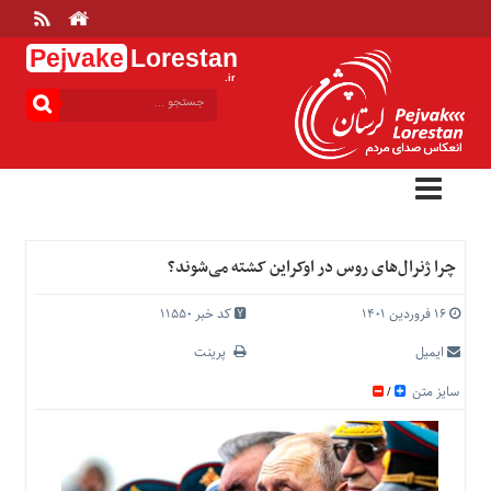
Pejvake
Lorestan
.ir
منوی
بالا
خانه
ارتباط
با
ما
درباره
چرا ژنرال‌های روس در اوکراین کشته می‌شوند؟
ما
تعرفه
۱۶ فروردین ۱۴۰۱
کد خبر 11550
ها
ایمیل
پرینت
منوی
سایز متن
/
اصلی
خانه
عمومی