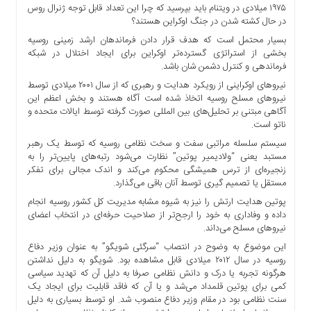
۱۹۷۵ میلادی در ویتنام باید بپرسید که چرا این تعداد قابل توجه ژنرال روس
ها
در حال کشته شدن در جنگ اوکراین هستند؟
درباره
بسیار محتمل است که هدف قرار دادن فرماندهان ارشد زمینی روسیه
ما
بخشی از استراتژی گسترده‌تر اوکراین برای ایجاد اختلال در شبکه
فرماندهی و کنترل دشمن شان باشد.
اخبار
سایت
نیرو‌های اوکراینی از رویکرد هدایت و رهبری که از سال ۲۰۰۱ میلادی توسط
نیرو‌های مسلح روسیه اتخاذ شده است آگاه هستند و بخش اعظم این
ارتباط
آگاهی مبتنی بر تحلیل‌های بین المللی صورت گرفته توسط ایالات متحده و
با
ناتو است.
ما
سیستم سلسله مراتبی سفت و سخت نظامی روسیه که توسط یک رهبر
برگه
مستبد یعنی “ولادیمیر پوتین” نظارت می‌شود رتبه‌های پایین‌تر را به
نمونه
زنجیره‌ای از ترس همیشگی محکوم می‌کند و اندک مجالی برای تفکر
مستقل یا تصمیم گیری توسط آنان باقی می‌گذارد.
تعرفه
ها
پوتین هدایت ارتش را نیز به شیوه مشابه مدیریت کل کشور روسیه انجام
داده و وفاداری به خود را ارجح‌تر از صلاحیت حرفه‌ای در انتخاب اعضای
درباره
نیرو‌های مسلح می‌داند.
ما
این موضوع به وضوح در انتصاب “سرگئی شویگو” به عنوان وزیر دفاع
چند
روسیه در سال ۲۰۱۲ میلادی قابل مشاهده بود. شویگو به دلیل نداشتن
هرگونه تجربه یا درک و دانش نظامی صرفا به دلیل آن که تهدید سیاسی
رسانه
کمی برای پوتین قلمداد می‌شد و یا آن که فاقد قابلیت برای ایجاد یک
ارتباط
سنت نظامی بود در مقام وزیر دفاع منصوب شد. او توسط بسیاری به دلیل
با