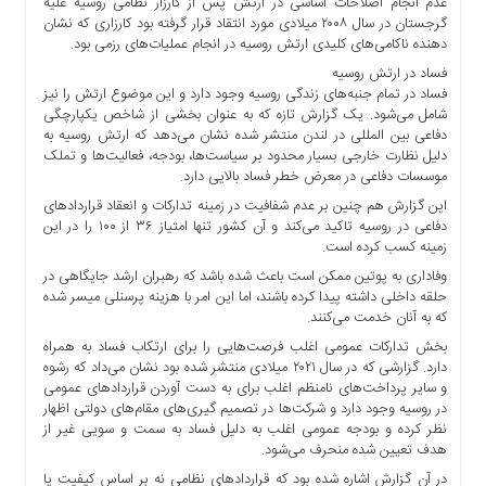
عدم انجام اصلاحات اساسی در ارتش پس از کارزار نظامی روسیه علیه
ما
گرجستان در سال ۲۰۰۸ میلادی مورد انتقاد قرار گرفته بود کارزاری که نشان
دهنده ناکامی‌های کلیدی ارتش روسیه در انجام عملیات‌های رزمی بود.
برگه
نمونه
فساد در ارتش روسیه
فساد در تمام جنبه‌های زندگی روسیه وجود دارد و این موضوع ارتش را نیز
تعرفه
شامل می‌شود. یک گزارش تازه که به عنوان بخشی از شاخص یکپارچگی
ها
دفاعی بین المللی در لندن منتشر شده نشان می‌دهد که ارتش روسیه به
دلیل نظارت خارجی بسیار محدود بر سیاست‌ها، بودجه، فعالیت‌ها و تملک
درباره
موسسات دفاعی در معرض خطر فساد بالایی دارد.
ما
این گزارش هم چنین بر عدم شفافیت در زمینه تدارکات و انعقاد قرارداد‌های
دفاعی در روسیه تاکید می‌کند و آن کشور تنها امتیاز ۳۶ از ۱۰۰ را در این
زمینه کسب کرده است.
وفاداری به پوتین ممکن است باعث شده باشد که رهبران ارشد جایگاهی در
حلقه داخلی داشته پیدا کرده باشند، اما این امر با هزینه پرسنلی میسر شده
که به آنان خدمت می‌کنند.
بخش تدارکات عمومی اغلب فرصت‌هایی را برای ارتکاب فساد به همراه
دارد. گزارشی که در سال ۲۰۲۱ میلادی منتشر شده بود نشان می‌داد که رشوه
و سایر پرداخت‌های نامنظم اغلب برای به دست آوردن قرارداد‌های عمومی
در روسیه وجود دارد و شرکت‌ها در تصمیم گیری‌های مقام‌های دولتی اظهار
نظر کرده و بودجه عمومی اغلب به دلیل فساد به سمت و سویی غیر از
هدف تعیین شده منحرف می‌شود.
در آن گزارش اشاره شده بود که قرارداد‌های نظامی نه بر اساس کیفیت یا