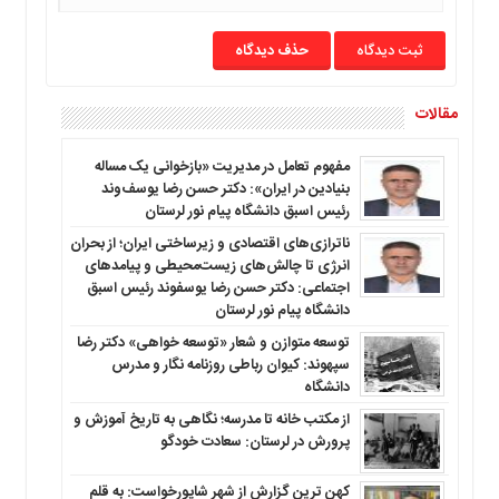
حذف دیدگاه
مقالات
مفهوم تعامل در مدیریت «بازخوانی یک مساله
بنیادین در ایران»: دکتر حسن رضا یوسف‌وند
رئیس اسبق دانشگاه پیام نور لرستان
ناترازی‌های اقتصادی و زیرساختی ایران؛ از بحران
انرژی تا چالش‌های زیست‌محیطی و پیامدهای
اجتماعی: دکتر حسن رضا یوسفوند رئیس اسبق
دانشگاه پیام نور لرستان
توسعه متوازن و شعار «توسعه خواهی» دکتر رضا
سپهوند: کیوان رباطی روزنامه نگار و مدرس
دانشگاه
از مکتب خانه تا مدرسه؛ نگاهی به تاریخ آموزش و
پرورش در لرستان: سعادت خودگو
کهن ترین گزارش از شهر شاپورخواست: به قلم