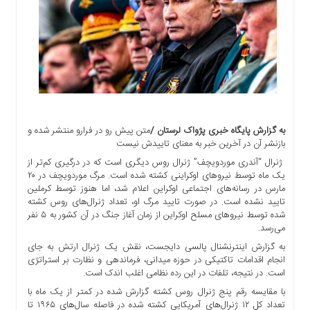
اجتماعی
سیاسی
اقتصادی
ورزشی
فرهنگی
و
هنری
به گزارش پایگاه خبری پژواک لرستان /
متن پیش رو در فرارو منتشر شده و
علمی
بازنشر آن در آخرین خبر به معنای تاییدش نیست
و
ژنرال “آندری موردویچف” ژنرال روس دیگری است که در درگیری کم‌تر از
آموزشی
یک ماه توسط نیرو‌های اوکراینی کشته شده است. مرگ موردویچف در ۲۰
دسترسی
مارس در رسانه‌های اجتماعی اوکراین اعلام شد، اما هنوز توسط کرملین
سریع
تایید نشده است. در صورت تایید مرگ او، تعداد ژنرال‌های روس کشته
شده توسط نیرو‌های مسلح اوکراین از زمان آغاز جنگ در آن کشور به ۵ نفر
ارتباط
می‌رسد.
با
به گزارش اینترنشنال پالسی دایجست، نقش یک ژنرال ارتش به جای
ما
انجام اقدامات تاکتیکی در حوزه میدانی، فرماندهی و نظارت بر استراتژی
برگه
است. در نتیجه، تلفات در این رده نظامی اغلب اندک است.
نمونه
با مقایسه رقم پنج ژنرال روس کشته گزارش شده در کمتر از یک ماه با
تعرفه
تعداد کل ۱۲ ژنرال‌های آمریکایی کشته شده در فاصله سال‌های ۱۹۶۵ تا