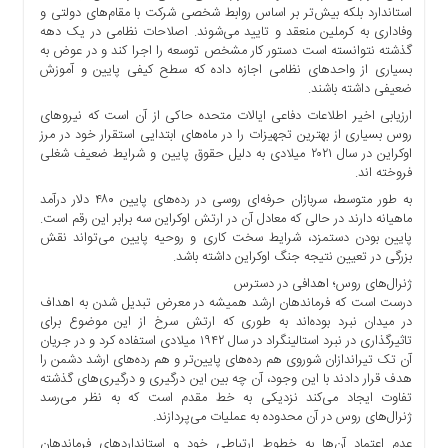
استاندارد بلکه بیش‌تر بر اساس روابط شخصی شرکت با مقام‌های دولتی و
وفاداری به کرملین منعقد و تایید می‌شوند. اصلاحات نظامی در یک دهه
گذشته نتوانسته است دستور کار مشخص توسعه را اجرا کند و در عوض به
بسیاری از واحد‌های نظامی اجازه داده که سطح کیفی پایین و آموزش
ضعیفی داشته باشند.
ارزیابی اخیر اطلاعات دفاعی ایالات متحده حاکی از آن است که نیرو‌های
روس بسیاری از بهترین تجهیزات را در ماه‌های ابتدایی استقرار خود در مرز
اوکراین در سال ۲۰۲۱ میلادی به دلیل حقوق پایین و شرایط ضعیف شغلی
فروخته اند.
به طور متوسط، سربازان حرفه‌ای روسی در رده‌های پایین ۴۸۰ دلار درآمد
ماهیانه دارند در حالی که معادل آن در ارتش اوکراین سه برابر این رقم است.
پایین بودن دستمزد، شرایط سخت کاری و روحیه پایین می‌تواند نقش
بزرگی در تعیین نتیجه جنگ اوکراین داشته باشد.
ژنرال‌های روس؛ اهدافی در دسترس
درست است که فرماندهان ارشد همیشه در معرض تبدیل شدن به اهداف
در میدان نبرد بوده‌اند به طوری که ارتش سرخ از این موضوع برای
تاثیرگذاری در نبرد استالینگراد در سال ۱۹۴۲ میلادی استفاده کرد و در جریان
آن تک تیراندازان شوروی هم رده‌های پایین‌تر و هم رده‌های ارشد دشمن را
هدف قرار دادند با این وجود، آن چه بین این درگیری و درگیری‌های گذشته
تفاوت ایجاد می‌کند نزدیکی به خط مقدم است که به نظر می‌رسد
ژنرال‌های روس در آن محدوده به عملیات می‌پردازند.
عدم اعتماد آن‌ها به خطوط ارتباطی خود و استاندارد‌های فرماندهان