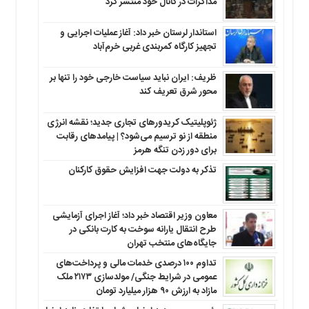
مذاکرات در کانال خود منتشر کرد
استاندار لرستان خبر داد: آغاز عملیات اجرایی و
تجهیز کارگاه کمربندی غربی خرم‌آباد
ظریف: ایران نباید سیاست خارجی خود را تنها بر
محور شرق تعریف کند
ژئوپلیتیک کریدورهای تجاری جدید؛ نقشه انرژی
منطقه‌ از نو ترسیم می‌شود؟ | پیامدهای رقابت
برای دور زدن تنگه هرمز
تذکر به دولت جهت افزایش حقوق کارکنان ‌
معاون وزیر اقتصاد خبر داد؛ آغاز اجرای آزمایشی
طرح انتقال یارانه سوخت به کارت بانکی در
جایگاه‌های منتخب تهران
تداوم ۱۰۰ درصدی خدمات مالی و پرداخت‌های
عمومی در شرایط جنگی/ مولدسازی ۲۱۷۳ ملک
مازاد به ارزش ۹۰ هزار میلیارد تومان