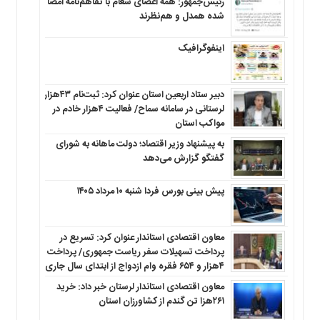
رئیس‌جمهور: همه اعضای شعام با تفاهم‌نامه امضا
شده همدل و هم‌نظرند
اینفوگرافیک
دبیر ستاد اربعین استان عنوان کرد: ثبت‌نام ۴۳هزار
لرستانی در سامانه سماح/ فعالیت ۴هزار خادم در
مواکب استان
به پیشنهاد وزیر اقتصاد؛ دولت ماهانه به شورای
گفتگو گزارش می‌دهد
پیش بینی بورس فردا شنبه ۱۰ مرداد ۱۴۰۵
معاون اقتصادی استاندار عنوان کرد: تسریع در
پرداخت تسهیلات سفر ریاست جمهوری/ پرداخت
۴هزار و ۶۵۴ فقره وام ازدواج از ابتدای سال جاری
معاون اقتصادی استاندار لرستان خبر داد: خرید
۲۶۱هزا تن گندم از کشاورزان استان