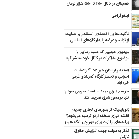
همچنان در کانال ۴۵۰ تا ۵۵۰ هزار تومان
اینفوگرافی
تأکید معاون اقتصادی استاندار بر حمایت
از تولید و عرضه پایدار کالاهای اساسی
ویدیوی عجیبی که حمید رسایی با
موضوع مذاکرات در کانال خود منتشر کرد
استاندار لرستان خبر داد: آغاز عملیات
اجرایی و تجهیز کارگاه کمربندی غربی
خرم‌آباد
ظریف: ایران نباید سیاست خارجی خود را
تنها بر محور شرق تعریف کند
ژئوپلیتیک کریدورهای تجاری جدید؛
نقشه انرژی منطقه‌ از نو ترسیم می‌شود؟ |
پیامدهای رقابت برای دور زدن تنگه هرمز
تذکر به دولت جهت افزایش حقوق
کارکنان ‌