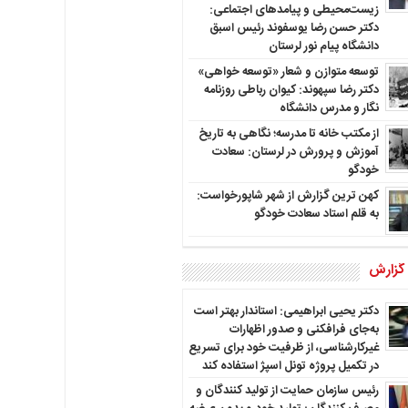
زیست‌محیطی و پیامدهای اجتماعی:
دکتر حسن رضا یوسفوند رئیس اسبق
دانشگاه پیام نور لرستان
توسعه متوازن و شعار «توسعه خواهی»
دکتر رضا سپهوند: کیوان رباطی روزنامه
نگار و مدرس دانشگاه
از مکتب خانه تا مدرسه؛ نگاهی به تاریخ
آموزش و پرورش در لرستان: سعادت
خودگو
کهن ترین گزارش از شهر شاپورخواست:
به قلم استاد سعادت خودگو
 گزارش
دکتر یحیی ابراهیمی: استاندار بهتر است
به‌جای فرافکنی و صدور اظهارات
غیرکارشناسی، از ظرفیت خود برای تسریع
در تکمیل پروژه تونل اسپژ استفاده کند
رئیس سازمان حمایت از تولید کنندگان و