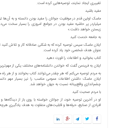
تغییری ایجاد نمایند، توصیه‌هایی کرده است.
ها
مفید باشید
درباره
ماسک اولین قدم در موفقیت جوانان را مفید بودن دانسته و به آن‌ها تو
ما
میلیاردر پر حاشیه مفید بودن در جوامع امروزی را بسیار سخت می‌دا
زیستن خواهد داشت.»
اخبار
سایت
به جامعه خدمت کنید
ایلان ماسک سپس توصیه کرده که به شکلی صادقانه کار و تلاش کنید تا 
ارتباط
عنوان هدف شخصی خود یاد کرده است.
با
کتاب بخوانید و اطلاعات را قورت دهید
ما
ایلان به فریدمن گفت که خواندن دانشنامه‌های مختلف یکی از مهم‌ترین
برگه
نمونه
به مردم توصیه می‌کنم که هر چقدر می‌توانند کتاب بخوانند و از هر را
ایلان ماسک داشتن اطلاعات عمومی مناسب را نیز بسیار مهم دا
تعرفه
چشم‌اندازی واقع‌بینانه نسبت به جهان خواهد شد.
ها
با مردم صحبت کنید
درباره
او در آخرین توصیه خود، از جوانان خواسته با روی باز از دیدگاه‌ها و 
ما
افرادی از صنایع، حرفه‌ها و قابلیت‌های متفاوت به هدف یادگیری هرچه،
چند
رسانه
ارتباط