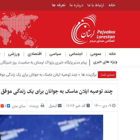
خانه
ارتباط با ما
درباره ما
تعرفه ها
منوی
بالا
خانه
ارتباط
خانه
عمومی
اجتماعی
سیاسی
اقتصادی
ورزشی
ف
با
ویژه های خبری
گزارش میدانی ا_
ما
درباره
مسیر شما
برگزیده ها
» چند توصیه ایلان ماسک به جوانان برای یک زندگی موف
ما
تعرفه
چند توصیه ایلان ماسک به جوانان برای یک زندگی موفق
ها
۰۹ دی ۱۴۰۰
کد خبر 11116
ایمیل
پرینت
منوی
سایز متن
/
اصلی
خانه
عمومی