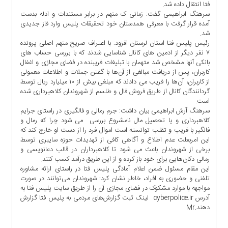
فتا انتقال داده شد.
ها
سرهنگ ابراهیمی گفت: زمانی ک متهم در برابر مستندات و ادله بدست
درباره
آمده قرار گرفت با معرفی همدستان خود تحقیقات پلیس وارد فاز جدیدی
ما
شد.
رئیس پلیس فتا استان لرستان افزود: با اعتراف صریح متهم اصلی پرونده
اخبار
۷ نفر دیگر از ادمین های کانال شناسایی شدند که با بررسی حساب های
سایت
بانکی آنها مشخص شد متهمان با تبلیغات فریبنده در فضای مجازی و اغفال
کاربران، پس از دریافت مبالغی از آن‌ها با گفتن جملات و اطلاعات معمولی
ارتباط
از کاربران، آن‌ها را فریب می دادند که مبلغی بیش از ۱۰ میلیارد ریال توسط
با
گردانندگان کانال از طریق فروش فال و طلسم از شهروندان کلاهبرداری شده
ما
است.
برگه
سرهنگ آرش ابراهیمی بیان داشت: جرم رمالی و فالگیری در راستای جرایم
کلاهبرداری و یا تحصیل مال نامشروع بررسی می شود چرا که رمال و
نمونه
فالگیر با فریب و تقلب توانسته است اموال فرد را از دست او خارج کند که
تعرفه
این امربعلت عدم اطلاع و آگاهی کافی از تهدیدات حوزه سایبری توسط
ها
برخی از شهروندان باعث می شود تا کلاهبرداران در قالب دعانویسی و
رمالی دکان‌هایی برای خود باز کرده و از این طریق درآمد کسب کنند.
درباره
این مقام مسئول ضمن اعلام آمادگی پلیس فتا در راستای ارائه مشاوره
ما
تلفنی و حضوری به افراد، خاطر نشان کرد: شهروندان می‌توانند در صورت
مواجهه با موارد مشکوک در فضای مجازی آن را از طریق سایت پلیس فتا به
چند
آدرس cyberpolice.ir لینک ثبت گزارش‌های مردمی به پلیس فتا گزارش
رسانه
دهند.Mr
ارتباط
با