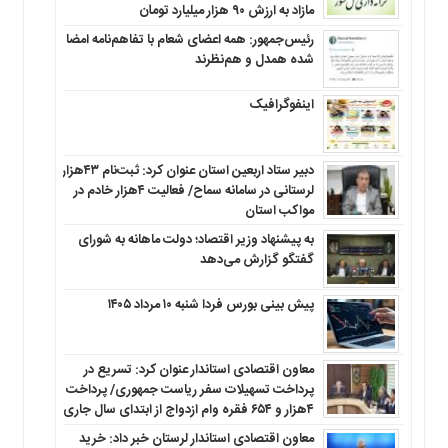
مازاد به ارزش ۹۰ هزار میلیارد تومان
رئیس‌جمهور: همه اعضای شعام با تفاهم‌نامه امضا
شده همدل و هم‌نظرند
اینفوگرافیک
دبیر ستاد اربعین استان عنوان کرد: ثبت‌نام ۴۳هزار
لرستانی در سامانه سماح/ فعالیت ۴هزار خادم در
مواکب استان
به پیشنهاد وزیر اقتصاد؛ دولت ماهانه به شورای
گفتگو گزارش می‌دهد
پیش بینی بورس فردا شنبه ۱۰ مرداد ۱۴۰۵
معاون اقتصادی استاندار عنوان کرد: تسریع در
پرداخت تسهیلات سفر ریاست جمهوری/ پرداخت
۴هزار و ۶۵۴ فقره وام ازدواج از ابتدای سال جاری
معاون اقتصادی استاندار لرستان خبر داد: خرید