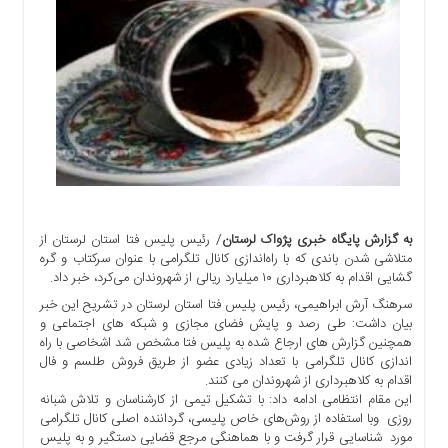
اجتماعی
سیاسی
اقتصادی
ورزشی
فرهنگی
و
هنری
علمی
و
آموزشی
به گزارش پایگاه خبری پژواک لرستان
/ رئیس پلیس فتا استان لرستان از
متلاشی شدن باندی که با راه‌اندازی کانال تلگرامی با عنوان سرکتاب و گره
دسترسی
گشایی اقدام به کلاهبرداری ۱۰ میلیارد ریالی از شهروندان می‌کرد، خبر داد.
سریع
سرهنگ آرش ابراهیمی، رئیس پلیس فتا استان لرستان در تشریح این خبر
ارتباط
بیان داشت: طی رصد و پایش فضای مجازی و شبکه های اجتماعی و
با
همچنین گزارش های ارجاع شده به پلیس فتا مشخص شد اشخاصی با راه
ما
اندازی کانال تلگرامی با تعداد زیادی عضو از طریق فروش طلسم و فال
اقدام به کلاهبرداری از شهروندان می کنند.
برگه
این مقام انتظامی ادامه داد: با تشکیل تیمی از کارشناسان و تلاش شبانه
نمونه
روزی وبا استفاده از روش‌های خاص پلیسی، گرداننده اصلی کانال تلگرامی
مورد شناسایی قرار گرفت و با هماهنگی مرجع قضایی دستگیر و به پلیس
تعرفه