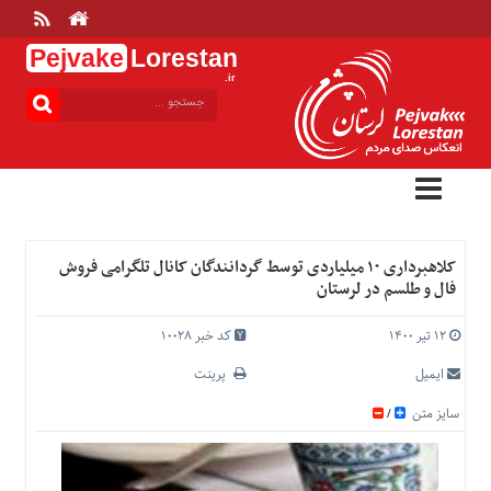
Pejvake
Lorestan
.ir
منوی
بالا
خانه
ارتباط
با
ما
درباره
کلاهبرداری ۱۰ میلیاردی توسط گردانندگان کانال تلگرامی فروش
ما
فال و طلسم در لرستان
تعرفه
ها
۱۲ تیر ۱۴۰۰
کد خبر 10028
منوی
ایمیل
پرینت
اصلی
سایز متن
/
خانه
عمومی