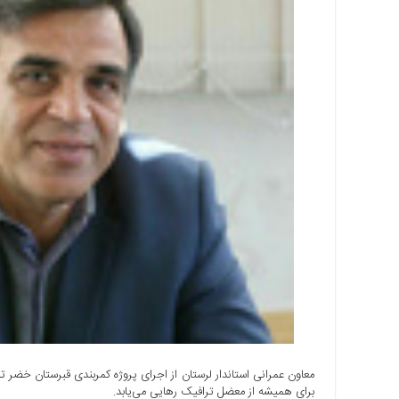
اجتماعی
سیاسی
اقتصادی
ورزشی
فرهنگی
و
هنری
علمی
و
آموزشی
دسترسی
سریع
ارتباط
با
ما
برگه
نمونه
معاون عمرانی استاندار لرستان از اجرای پروژه کمربندی قبرستان خضر تا
برای همیشه از معضل ترافیک رهایی می‌یابد.
تعرفه