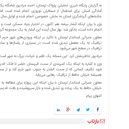
به گزارش پایگاه خبری تحلیلی پژواک لرستان، احمد مرادپور شامگاه یکشن
ها
آمادگی استان برای استقبال از مسافران نوروزی انجام شده است اما
درباره
جاذبه‌های گردشگری استان به بخش خصوصی انجام شده و اوایل سال آی
ما
وی با بیان اینکه آبشار بیشه هم اکنون در اختیار بنیاد مسکن است و
انجام داده است، یادآور شد: بهار سال آینده این آبشار به یک مجموعه
اخبار
سایت
معاون عمرانی استاندار لرستان با تاکید بر اینکه ورودی‌های شهر خرم آ
ترافیک به یک معضل تبدیل شده است، در بسیاری از پاساژها و ساخ
ارتباط
ترافیک در سطح شهر می‌شود.
با
مرادپور خاطرنشان کرد: این مسئله یک ظلم و خیانت بزرگ به شهر است 
ما
وی با اشاره به اینکه یک کمربندی از سمت قبرستان خضر تا فلک الدین 
برگه
شود تکلیف کسانی که از سمت الشتر به جنوب شهر خرم آباد و از س
نمونه
همیشه خیابان حافظ از ترافیک رهایی می‌یابد.
تعرفه
معاون عمرانی استاندار لرستان با بیان اینکه این پروژه برای مطالعه ب
ها
خیابان حافظ به یک پیاده رو تبدیل شده و بازار سرپوشیده و بافت قدیم
انتهای پیام
درباره
ما
چند
رسانه
بازتاب
ارتباط