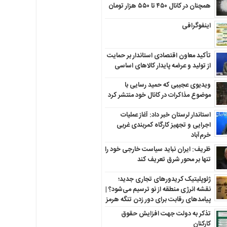
همچنان در کانال ۴۵۰ تا ۵۵۰ هزار تومان
اینفوگرافی
تأکید معاون اقتصادی استاندار بر حمایت
از تولید و عرضه پایدار کالاهای اساسی
ویدیوی عجیبی که حمید رسایی با
موضوع مذاکرات در کانال خود منتشر کرد
استاندار لرستان خبر داد: آغاز عملیات
اجرایی و تجهیز کارگاه کمربندی غربی
خرم‌آباد
ظریف: ایران نباید سیاست خارجی خود را
تنها بر محور شرق تعریف کند
ژئوپلیتیک کریدورهای تجاری جدید؛
نقشه انرژی منطقه‌ از نو ترسیم می‌شود؟ |
پیامدهای رقابت برای دور زدن تنگه هرمز
تذکر به دولت جهت افزایش حقوق
کارکنان ‌