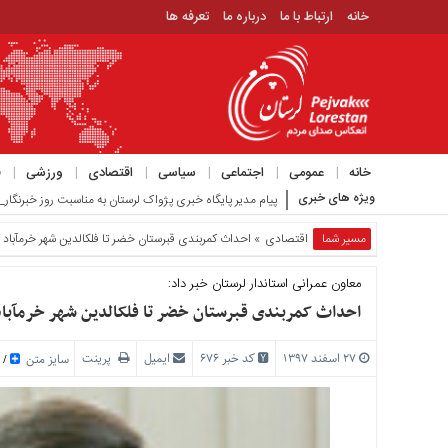
خانه
ارتباط با ما
درباره ما
تعرفه ها
منوی
بالا
خانه
ارتباط
خانه
عمومی
اجتماعی
سیاسی
اقتصادی
ورزشی
ف
با
ویژه های خبری
گزارش میدانی از _
ما
درباره
مسیر شما
اقتصادی
» احداث کمربندی قبرستان خضر تا فلک‎الدین شهر خرم‎‏آباد
ما
معاون عمرانی استاندار لرستان خبر داد:
تعرفه
ها
احداث کمربندی قبرستان خضر تا فلک‎الدین شهر خرم‎‏آباد
منوی
۲۷ اسفند ۱۳۹۷
کد خبر 676
ایمیل
پرینت
سایز متن
اصلی
/
خانه
عمومی