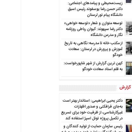
زیست‌محیطی و پیامدهای اجتماعی:
دکتر حسن رضا یوسفوند رئیس اسبق
دانشگاه پیام نور لرستان
توسعه متوازن و شعار «توسعه خواهی»
دکتر رضا سپهوند: کیوان رباطی روزنامه
نگار و مدرس دانشگاه
از مکتب خانه تا مدرسه؛ نگاهی به تاریخ
آموزش و پرورش در لرستان: سعادت
خودگو
کهن ترین گزارش از شهر شاپورخواست:
به قلم استاد سعادت خودگو
 گزارش
دکتر یحیی ابراهیمی: استاندار بهتر است
به‌جای فرافکنی و صدور اظهارات
غیرکارشناسی، از ظرفیت خود برای تسریع
در تکمیل پروژه تونل اسپژ استفاده کند
رئیس سازمان حمایت از تولید کنندگان و