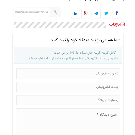
https://pejvakelorestan.ir/?p=716
بازتاب
شما هم می توانید دیدگاه خود را ثبت کنید
- کامل کردن گزینه های ستاره دار (*) الزامی است
- آدرس پست الکترونیکی شما محفوظ بوده و نمایش داده نخواهد شد