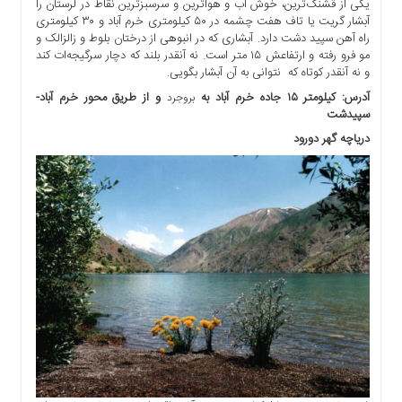
یکی از قشنگ‌ترین، خوش آب و هواترین و سرسبزترین نقاط در لرستان را
آبشار گریت یا تاف هفت چشمه در ۵۰ کیلومتری خرم آباد و ۳۰ کیلومتری
راه آهن سپید دشت دارد. آبشاری که در انبوهی از درختان بلوط و زالزالک و
مو فرو رفته و ارتفاعش ۱۵ متر است. نه آنقدر بلند که دچار سرگیجه‌ات کند
و نه آنقدر کوتاه که نتوانی به آن آبشار بگویی.
آدرس: کیلومتر ۱۵ جاده خرم آباد به
و از طریق محور خرم آباد-
بروجرد
سپیدشت
دریاچه گهر دورود