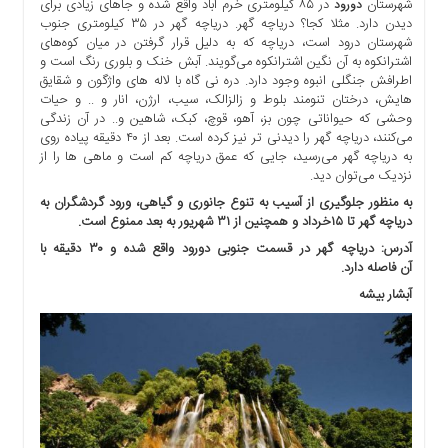
شهرستان
در ۸۵ کیلومتری خرم آباد واقع شده و جاهای زیادی برای
دورود
دیدن دارد. مثلا کجا؟ دریاچه گهر. دریاچه گهر در ۳۵ کیلومتری جنوب
شهرستان درود است، دریاچه که به دلیل قرار گرفتن در میان کوه‌های
اشترانکوه به آن نگین اشترانکوه می‌گویند. آبش خنک و بلوری رنگ است و
اطرافش جنگلی انبوه وجود دارد. دره نی گاه با لاله های واژگون و شقایق
هایش، درختان تنومند بلوط و زالزالک، سیب، ارژن، انار و .. و حیات
وحشی که حیواناتی چون بز، آهو، قوچ، کبک، شاهین و.. در آن زندگی
می‌کنند، دریاچه گهر را دیدنی تر نیز کرده است. بعد از ۴۰ دقیقه پیاده روی
به دریاچه گهر می‌رسید، جایی که عمق دریاچه کم است و ماهی ها را از
نزدیک می‌توان دید.
به
منظور جلوگیری از آسیب به تنوع جانوری و گیاهی، ورود گردشگران به
دریاچه گهر تا ۱۵خرداد و همچنین از ۳۱ شهریور به بعد ممنوع است.
آدرس: دریاچه گهر در قسمت جنوبی دورود واقع شده و ۳۰ دقیقه با
آن
فاصله دارد.
آبشار بیشه