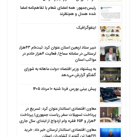
رئیس‌جمهور: همه اعضای شعام با تفاهم‌نامه امضا
شده همدل و هم‌نظرند
اینفوگرافیک
دبیر ستاد اربعین استان عنوان کرد: ثبت‌نام ۴۳هزار
لرستانی در سامانه سماح/ فعالیت ۴هزار خادم در
مواکب استان
به پیشنهاد وزیر اقتصاد؛ دولت ماهانه به شورای
گفتگو گزارش می‌دهد
پیش بینی بورس فردا شنبه ۱۰ مرداد ۱۴۰۵
معاون اقتصادی استاندار عنوان کرد: تسریع در
پرداخت تسهیلات سفر ریاست جمهوری/ پرداخت
۴هزار و ۶۵۴ فقره وام ازدواج از ابتدای سال جاری
معاون اقتصادی استاندار لرستان خبر داد: خرید
۲۶۱هزا تن گندم از کشاورزان استان