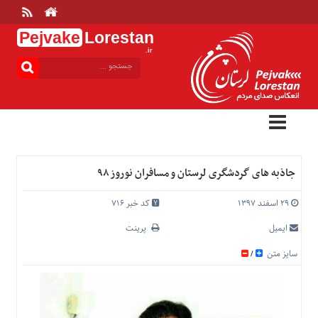
Pejvake
Lorestan
.ir
منوی
بالا
خانه
ارتباط
با
ما
درباره
جاذبه های گردشگری لرستان و مسافران نوروز ۹۸
ما
تعرفه
۲۹ اسفند ۱۳۹۷
کد خبر 716
ها
ایمیل
پرینت
منوی
سایز متن
/
اصلی
خانه
عمومی