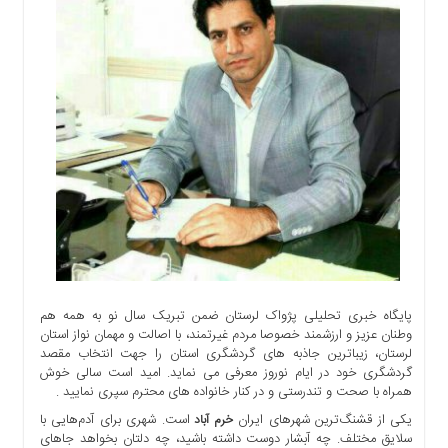
اجتماعی
سیاسی
اقتصادی
ورزشی
فرهنگی
و
هنری
علمی
و
آموزشی
دسترسی
سریع
پایگاه خبری تحلیلی پژواک لرستان ضمن تبریک سال نو به همه هم
ارتباط
وطنان عزیز و ارزشمند خصوصا مردم غیرتمند، با اصالت و مهمان نواز استان
با
لرستان، زیباترین جاذبه های گردشگری استان را جهت انتخاب مقصد
ما
گردشگری خود در ایام نوروز معرفی می نماید. امید است سالی خوش
برگه
همراه با صحت و تندرستی و در کنار خانواده های محترم سپری نمایید .
نمونه
یکی از قشنگ‌ترین شهرهای ایران
است. شهری برای آدم‌هایی با
خرم آباد
سلایق مختلف. چه آبشار دوست داشته باشید، چه دلتان بخواهد جاهای
تعرفه