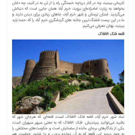
تاریخی ببینید، چه در کنار دریاچه خستگی راه را از تن به در کنید، چه دلتان
ها
بخواهد به زیارت امامزاده‌ای بروید، خرم آباد همان جایی است که دنبالش
درباره
می‌گردید. استان لرستان و شهر خرم آباد، جاهای زیادی برای دیدن دارند و
ما
ما در این پست قشنگ‌ترین جاذبه های گردشگری خرم آباد را که حتما باید
ببینید، بهتان معرفی می‌کنیم.
اخبار
قلعه فلک الافلاک
سایت
ارتباط
با
ما
برگه
نمونه
تعرفه
ها
درباره
ما
چند
نماد شهر خرم آباد، قلعه فلک الافلاک است، قلعه‌ای که هرجای شهر که
رسانه
باشید می‌توانید ببیندیش. فلک الافلاک که به معنی سپهر سپهران است،
ارتباط
یکی از یادگارهای برجای مانده از ساسانیان است و حکومت‌های مختلفی را
با
به خود دیده. این قلعه که به آن دوازده برجی و دژ شاپور خواست هم