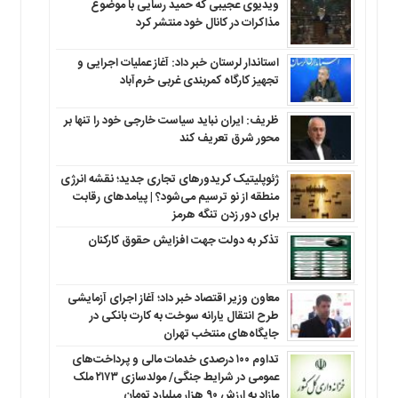
ویدیوی عجیبی که حمید رسایی با موضوع
مذاکرات در کانال خود منتشر کرد
استاندار لرستان خبر داد: آغاز عملیات اجرایی و
تجهیز کارگاه کمربندی غربی خرم‌آباد
ظریف: ایران نباید سیاست خارجی خود را تنها بر
محور شرق تعریف کند
ژئوپلیتیک کریدورهای تجاری جدید؛ نقشه انرژی
منطقه‌ از نو ترسیم می‌شود؟ | پیامدهای رقابت
برای دور زدن تنگه هرمز
تذکر به دولت جهت افزایش حقوق کارکنان ‌
معاون وزیر اقتصاد خبر داد؛ آغاز اجرای آزمایشی
طرح انتقال یارانه سوخت به کارت بانکی در
جایگاه‌های منتخب تهران
تداوم ۱۰۰ درصدی خدمات مالی و پرداخت‌های
عمومی در شرایط جنگی/ مولدسازی ۲۱۷۳ ملک
مازاد به ارزش ۹۰ هزار میلیارد تومان