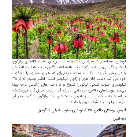
لرستان، همانقدر که سرزمین آبشارهاست، سرزمین دشت لاله‌های واژگون
است و اگر می‌خواهید یکجا، یک عالمه لاله واژگون ببینید باید راه الیگودرز
را در پیش بگیرید. یکی از مناظر دیدنی‌ای که هر بیننده ای را مجذوب
خود می کند دشت لاله های واژگون الیگودرز است. آنقدر وسیع که از ۳۵
کیلومتری جنوب شرقی الیگودرز شروع و تا دامنه های زاگرس ادامه پیدا
می‌کند. روستاهای دالانی، دره دایی، دورک، آب باریک، خلیل آباد، مورخشک،
تاپله، هندلیه، گیلان و… زیباترین دشت‌های لاله واژگون و گونه نادر آن
سوسن چلچراغ و اشک مریم را دارند.
آدرس: روستای دالانی-۳۵ کیلومتری جنوب شرقی الیگودرز
دره شیزر