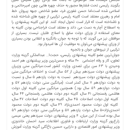
ما
بگویند رئیسی تحت فشارها مجبور به حذف چهره هایی چون امیرحاتمی و
اسلامی شده است،اما حسن غفوری فرد، عضو شاخص جبهه پیروان خط
برگه
امام و رهبری معتقد است کابینه رئیسی ترکیبی از چهره های شناخته شده
نمونه
و ناشناخته است که قرار است تحول ایجاد کنند. او این کابینه پیشنهادی را
به اصطلاح آچار به دست می داند و معتقد است فراجناحی بودن کابینه به
تعرفه
معنای استفاده از وزرای دولت سابق یا اصلاح طلبان نیست. بسیاری از
ها
موافقان نیز می گویند که با توجه به جوان، باانگیزه و انقلابی بودن بسیاری
درباره
از وزرای پیشنهادی می‌توان به موفقیت آن ها امیدوار بود.
ما
ترکیبی از نیروهای جوان و باتجربه
جوان‌ترین عضو کابینه پیشنهادی رئیسی، حجت‌ا… عبدالملکی گزینه وزارت
تعاون، کار و رفاه اجتماعی ۴۰ ساله و مسن‌ترین وزیر پیشنهادی هم احمد
وحیدی با ۶۳ سن برای تصدی وزارت کشور است.میانگین سنی وزیران
پیشنهادی دولت سیزدهم بیش از ۵۲ سال است و اختلاف میانگین سنی
وزرای پیشنهادی دولت سیزدهم نسبت به دولت یازدهم ۵ سال و نسبت
به دولت دوازدهم ۷ سال کمتر است. (میانگین سنی دولت یازدهم ۵۷ و
دولت دوازدهم ۵۹ سال بود.) همچنین میانگین سنی کابینه اول دولت
هاشمی رفسنجانی ۴۱ سال، کابینه دوم دولت هاشمی رفسنجانی ۴۴ سال،
کابینه اول دولت اصلاحات ۴۵ سال، کابینه دوم دولت اصلاحات ۴۷ سال،
کابینه اول دولت محمود احمدی‌نژاد ۴۹ سال، کابینه دوم دولت محمود
احمدی‌نژاد۵۰ سال، دولت یازدهم ۵۷ و میانگین سنی دولت دوازدهم ۵۹
سال بوده است.از این میان، ۴ وزیر پیشنهادی دولت سیزدهم یعنی عیسی
زارع‌پور گزینه وزارت ارتباطات و فناوری اطلاعات، سید احسان خاندوزی
وزیر پیشنهادی امور اقتصادی و دارایی، حسین باغ‌گلی گزینه وزارت آموزش