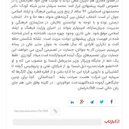
در فضای مجازی هم کاربران سعی کردند با توئیت های خود نظراتشان را در
خصوص کابینه پیشنهادی ابراز کنند .محمد سرشار، مدیر شبکه کودک: دکتر
محمدمهدی اسماعیلی ۴۶ ساله، از پنج وزیر پیشین فرهنگ و ارشاد اسلامی
جوان تر است. انتخاب ایشان بین گزینه‌های متولد دهه ۵۰ و ۶۰، انتخاب
درستی بوده و با توجه به توانمندی بالایش در مدل‌سازی فرهنگی و
مدیریت جریان‌سازانه، امیدوارم بتواند در احیای وزارت فرهنگ و ارشاد
اسلامی موفق شود. علی نادری: وجود چهره جدید، ناشناخته و کمتر شناخته
شده در فهرست وزرای پیشنهادی دولت، مزیت است. نشانه شکستن حلقه
ثابت و تکراری افرادی که سال هاست به عنوان مدیر عالی در رسانه
می‌بینیم. سپردن کار به جوانان، جسارت در تصمیمی گیری می خواهد، این
جسارت برای تصمیم‌های بزرگ آینده امیدوارکننده است.میلاد گودرزی : فقط
یک خط از جایگاه وزیرکار: وزیر مدیرعامل شستا رو منصوب می کنه و او
۱۰۰۶عضو هیئت‌مدیره ذیل شستا رو. از شرکتای نفتی و پتروشیمی گرفته تا
کشتیرانی و دارویی قراره این جا اداره بشن و از قطره قطره پول کارگرها که
سرمایه این شرکت هاست صیانت بشه. آ.عبدالملکی کجا برای چنین
جایگاهی آزموده شده؟شهیندخت مولاوردی : در کابینه وفاق ملی هم جای
زنان خالی است.Mr/خراسان
https://pejvakelorestan.ir/?p=10324
بازتاب