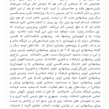
تشخیص داد که ضرغامی آن قدر هم که خودش فکر می‌کند نمی‌تواند
رئیس‌جمهور باشد و صلاحیتش را تایید نکرد؛ البته او بعد از این اتفاق
دندان بر جگر گذاشت تا اجر صبرش را با یک وزارتخانه بگیرد.رستم قاسمی
دیگر وزیر پیشنهادی است که در لیست رئیسی حاضر است. او هم برای‌
انتخابات ثبت‌نام کرده بود ولی یک روز پیش از انتشار اسامی تایید شده‌ها،
اعلام کرد که به نفع رئیسی کنار می‌کشد. ناظران پیش‌بینی می‌کردند که
وی سکاندار وزارت نفت خواهد شد؛ ولی این گونه نشد؛ بالاخره برای
وزارت راه و شهرسازی پیشنهاد شد. پیشنهادی شگفت‌انگیز که قاسمی
سابقه‌اش درباره راه و شهرسازی را به زمان فرماندهی‌اش در قرارگاه خاتم و
سر و کار داشتن با پروژه‌های راه‌سازی ارجاع داد. نکته قابل توجه دیگر در
کابینه پیشنهادی این بود که ۹ نفر از وزرای پیشنهادی ابراهیم رئیسی پیش
از این در دولت محمود احمدی‌نژاد سمت هایی داشته‌اند. عیسی زارع‌پور
(وزیر پیشنهادی ارتباطات و فناوری اطلاعات)، حسین امیرعبداللهیان (وزیر
پیشنهادی امور خارجه)، رستم قاسمی (وزیر پیشنهادی راه و شهرسازی)،
محمدعلی زلفی‌گل (وزیر پیشنهادی علوم، تحقیقات و فناوری)، محمدمهدی
اسماعیلی (وزیر پیشنهادی فرهنگ و ارشاد اسلامی)، احمد وحیدی (وزیر
پیشنهادی کشور)، جواد اوجی (وزیر پیشنهادی نفت)، علی اکبر محرابیان
(وزیر پیشنهادی نیرو) و سیدحمید سجادی (وزیر پیشنهادی ورزش و
جوانان) در دولت‌های نهم یا دهم فعالیت داشته اند.سعید محمد فرمانده
پیشین قرارگاه سازندگی خاتم‌الانبیا که قبل از اعلام شورای نگهبان درباره
اسامی نامزدهای انتخابات ریاست جمهوری به نفع رئیسی کناره گیری و با
سفر به شهرستان های مختلف برای او رای جمع کرد در واکنش به لیست
وزرای پیشنهادی نیز در توئیتی نوشت: انتخاب اعضای کابینه از اختیارات