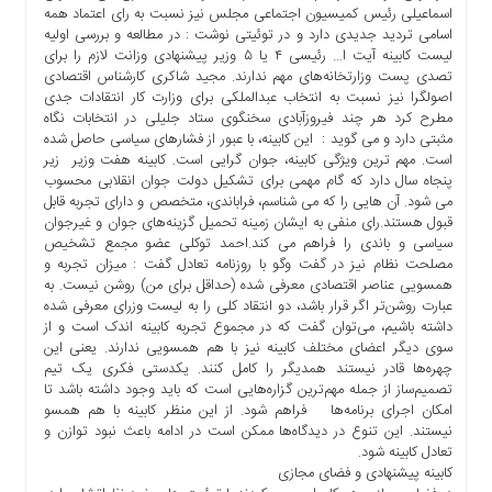
اسماعیلی رئیس کمیسیون اجتماعی مجلس نیز نسبت به رای اعتماد همه
اسامی تردید جدیدی دارد و در توئیتی نوشت : در مطالعه و بررسی اولیه
لیست کابینه آیت ا… رئیسی ۴ یا ۵ وزیر پیشنهادی وزانت لازم را برای
تصدی پست وزارتخانه‌های مهم ندارند. مجید شاکری کارشناس اقتصادی
اصولگرا نیز نسبت به انتخاب عبدالملکی برای وزارت کار انتقادات جدی
مطرح کرد هر چند فیروزآبادی سخنگوی ستاد جلیلی در انتخابات نگاه
مثبتی دارد و می گوید : این کابینه، با عبور از فشارهای سیاسی حاصل شده
است. مهم ترین ویژگی کابینه، جوان گرایی است. کابینه هفت وزیر زیر
پنجاه سال دارد که گام مهمی برای تشکیل دولت جوان انقلابی محسوب
می شود. آن هایی را که می شناسم، فراباندی، متخصص و دارای تجربه قابل
قبول هستند.رای منفی به ایشان زمینه تحمیل گزینه‌های جوان و غیرجوان
سیاسی و باندی را فراهم می کند.احمد توکلی عضو مجمع تشخیص
مصلحت نظام نیز در گفت وگو با روزنامه تعادل گفت : میزان تجربه و
همسویی عناصر اقتصادی معرفی شده (حداقل برای من) روشن نیست. به
عبارت روشن‌تر اگر قرار باشد، دو انتقاد کلی را به لیست وزرای معرفی شده
داشته باشیم، می‌توان گفت که در مجموع تجربه کابینه اندک است و از
سوی دیگر اعضای مختلف کابینه نیز با هم همسویی ندارند. یعنی این
چهره‌ها قادر نیستند همدیگر را کامل کنند. یکدستی فکری یک تیم
تصمیم‌ساز از جمله مهم‌ترین گزاره‌هایی است که باید وجود داشته باشد تا
امکان اجرای برنامه‌ها فراهم شود. از این منظر کابینه با هم همسو
نیستند. این تنوع در دیدگاه‌ها ممکن است در ادامه باعث نبود توازن و
تعادل کابینه شود.
کابینه پیشنهادی و فضای مجازی