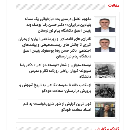
مقالات
مفهوم تعامل در مدیریت «بازخوانی یک مساله
بنیادین در ایران»: دکتر حسن رضا یوسف‌وند
رئیس اسبق دانشگاه پیام نور لرستان
ناترازی‌های اقتصادی و زیرساختی ایران؛ از بحران
انرژی تا چالش‌های زیست‌محیطی و پیامدهای
اجتماعی: دکتر حسن رضا یوسفوند رئیس اسبق
دانشگاه پیام نور لرستان
توسعه متوازن و شعار «توسعه خواهی» دکتر رضا
سپهوند: کیوان رباطی روزنامه نگار و مدرس
دانشگاه
از مکتب خانه تا مدرسه؛ نگاهی به تاریخ آموزش و
پرورش در لرستان: سعادت خودگو
کهن ترین گزارش از شهر شاپورخواست: به قلم
استاد سعادت خودگو
گفتگو و گزارش