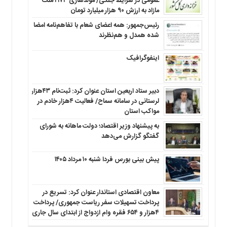
عمومی در شرایط جنگی/ مولدسازی ۲۱۷۳ ملک
مازاد به ارزش ۹۰ هزار میلیارد تومان
رئیس‌جمهور: همه اعضای شعام با تفاهم‌نامه امضا
شده همدل و هم‌نظرند
اینفوگرافیک
دبیر ستاد اربعین استان عنوان کرد: ثبت‌نام ۴۳هزار
لرستانی در سامانه سماح/ فعالیت ۴هزار خادم در
مواکب استان
به پیشنهاد وزیر اقتصاد؛ دولت ماهانه به شورای
گفتگو گزارش می‌دهد
پیش بینی بورس فردا شنبه ۱۰ مرداد ۱۴۰۵
معاون اقتصادی استاندار عنوان کرد: تسریع در
پرداخت تسهیلات سفر ریاست جمهوری/ پرداخت
۴هزار و ۶۵۴ فقره وام ازدواج از ابتدای سال جاری