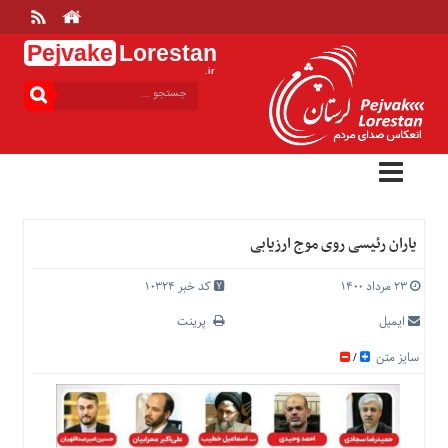
Pejvake
Lorestan
.ir
منوی
بالا
خانه
ارتباط
با
ما
درباره
یاران رئیسی روی موج ارزیابی
ما
تعرفه
۲۳ مرداد ۱۴۰۰
کد خبر 10324
ها
ایمیل
پرینت
منوی
سایز متن
/
اصلی
خانه
عمومی