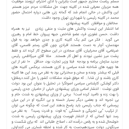
مسلم ریاست محترم جمهور است بنابراین با ادای احترام، آرزومند موفقیت
همه عزیزان معرفی شده در کابینه جهت حل مشکلات مردم عزیز هستم.
این واکنش در حالی انجام شد که گمانه زنی هایی درباره احتمال حضور
محمد در کابینه رئیسی یا شهرداری تهران وجود داشت.
مخالفان و موافقان کابینه پیشنهادی
اما انتشار این لیست واکنش های مثبت و منفی زیادی نیز به همراه
داشت .حسن غفوری فرد، عضو شاخص جبهه پیروان خط امام و رهبری
می گوید : فکر می کنم یک کابینه کاری و جدی خواهد بود به قول
مهندسان، آچار به دست هستند افرادی چون آقای رستم قاسمی، آقای
ضرغامی، آقای محرابیان، آقای سجادی در این سطوح کار کرده اند و فقط
پشت میز نشین نبودند و اهل کار هستند. مثلا آقای میرکاظمی رئیس
جدید سازمان برنامه و بودجه قبلا وزیر تجارت بود، حداقل ۱۰ نفر از این
ها چهره های شناخته شده سیاسی و کاری هستند، ‌برعکس کابینه های
قبلی که بیشتر وعده و سخن و سخنرانی بود به نظر می رسد این ها کابینه
کاری باشند و ان شاءا… که موفق شوند مشکلات کشور را حل کنند.درمقابل؛
دکتر کوشکی کارشناس سیاسی اصولگرا در تحلیل با عنوان این بود دولت
قوی نوشت : انتشار اسامی وزرای پیشنهادی خیلی از حامیان جدی رئیسی
را بهت زده و ناامید کرده است! برخی از وزرای پیشنهادی به شدت خام و
بی تجربه اند و بعضی دیگر بسیار خسته و بی انگیزه !و در این میان
پرسشی که جناب رئیسی باید پاسخ بدهند این است که چگونه می توان
از ترکیب “بی تجربگی و خستگی “به قوت و قدرت رسید؟ به نظر می
رسد تنها کسانی که از انتشار فهرست وزرای پیشنهادی رئیسی به شدت
خوشحال شده و به رقص درآمده اند ، اصلاح طلبانی اند که برای شکست و
سرنگونی دولت سیزدهم،دست به کار شده و لحظه شماری می کنند!ولی