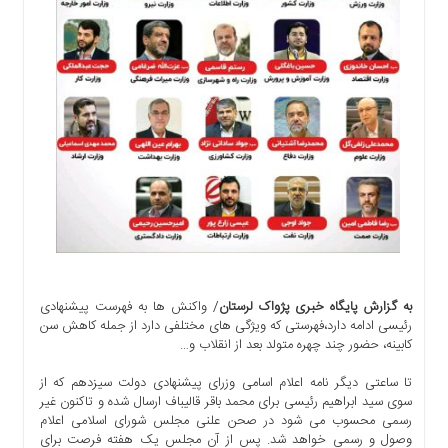
اجتماعی
سیاسی
اقتصادی
ورزشی
فرهنگی
و
هنری
علمی
و
آموزشی
دسترسی
سریع
به گزارش پایگاه خبری پژواک لرستان
/ واکنش ها به فهرست پیشنهادی
ارتباط
رئیسی ادامه دارد،فهرستی که ویژگی های مختلفی دارد از جمله کاهش سن
با
کابینه، حضور چند چهره متولد بعد از انقلاب و…
ما
تا ساعتی دیگر نامه اعلام اسامی وزرای پیشنهادی دولت سیزدهم که از
برگه
سوی سید ابراهیم رئیسی برای محمد باقر قالیباف ارسال شده و تاکنون غیر
نمونه
رسمی محسوب می شود در صحن علنی مجلس شورای اسلامی اعلام
وصول و رسمی خواهد شد. پس از آن مجلس یک هفته فرصت برای
تعرفه