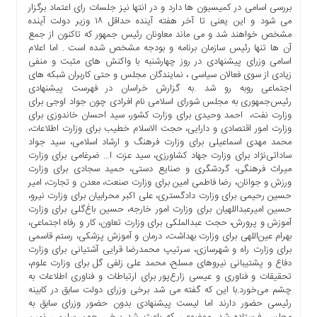
بررسی اسامی در کمیسیون ها دارد و در انتها نیز جلسات رای اعتماد برگزار
ها
می شود و این یعنی تا آخر هفته آینده حداقل ۱۸ وزیر دولت آینده
درباره
مشخص خواهند شد و می ماند معاونان رئیس جمهور که تاکنون از جمع
ما
آن ها تنها رئیس سازمان برنامه و بودجه مشخص شده است . اما اعلام
اسامی وزرای پیشنهادی در روز چهارشنبه با واکنش های مثبت و منفی
اخبار
زیادی از سوی فعالان سیاسی ، نمایندگان مجلس و حتی کاربران شبکه های
سایت
اجتماعی روبه رو شد .به گزارش خراسان در فهرست پیشنهادی
رئیس‌جمهوری به مجلس شورای اسلامی نام افرادی چون جواد اوجی برای
ارتباط
وزارت نفت، احمد وحیدی برای وزارت کشور، سید احسان خاندوزی برای
با
وزارت امور اقتصادی و دارایی، حجت الاسلام خطیب برای وزارت اطلاعات،
ما
محمد مهدی اسماعیلی برای وزارت فرهنگ و ارشاد اسلامی، سید جواد
برگه
ساداتی‌نژاد برای وزارت جهاد کشاورزی، سید عزت ا… ضرغامی برای وزارت
میراث فرهنگی، گردشگری و صنایع دستی، حمید سجادی برای وزارت
نمونه
ورزش و جوانان، رضا فاطمی امین برای وزارت صنعت، معدن و تجارت، امیر
تعرفه
حسین رحیمی برای وزارت دادگستری، علی اکبر محرابیان برای وزارت نیرو،
ها
حسین امیرعبداللهیان برای وزارت امور خارجه، حسین باغ‌گلی برای وزارت
آموزش و پرورش، حجت عبدالملکی برای وزارت تعاون، کار و رفاه اجتماعی،
درباره
بهرام عین‌اللهی برای وزارت بهداشت، درمان و آموزش پزشکی، رستم قاسمی
ما
برای وزارت راه و شهرسازی، سرتیپ محمدرضا قرایی آشتیانی برای وزارت
دفاع و پشتیبانی نیروهای مسلح، محمد علی زلفی گل برای وزارت علوم،
چند
تحقیقات و فناوری و عیسی زارع‌پور برای ارتباطات و فناوری اطلاعات به
رسانه
چشم می‌خورد.با این که گفته می شد برخی وزرای دولت سابق در کابینه
ارتباط
رئیسی حضور دارند اما لیست پیشنهادی بدون حضور وزرای سابق به
با
مجلس فرستاده شد. موضوعی که باعث شد برخی چون سلیمی نمین