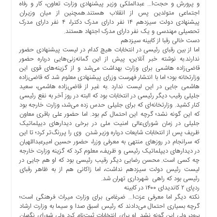
و پرورش و حجت‌ا… عبدالملکی وزیر پیشنهادی وزارت تعاون، کار و رفاه
اجتماعی متولدین پس از انقلاب هستند.همچنین از میان وزیران
پیشنهادی دولت سیزدهم ۱۴ نفر دارای مدرک دکترا، ۴ نفر دارای مدرک
تحصیلی مهندسی و یک نفر دارای مدرک اجتهاد هستند.
دست خالی رقبا از کابینه سیزدهم
اما از بین رقبای رئیسی در انتخابات هیچ کدام در لیست پیشنهادی حضور
ندارند.به نوشته خبر آنلاین، پیش از این گمانه‌زنی‌هایی درباره حضور
قاضی‌زاده هاشمی برای‌ وزارت بهداشت می‌شد و از گزینه‌های قوی این
وزارتخانه بود؛ اما با انتشار فهرست وزرای پیشنهادی معلوم شد که قاضی‌زاده
هاشمی جایی در این لیست ندارد .به غیر از قاضی‌زاده هاشمی، سعید
جلیلی رقیب دیگر رئیسی در انتخابات بود که البته در روز آخر به نفع رئیسی
کنار کشید. وزارتخانه‌ای ‌که برای‌ جلیلی حدس زده می‌شد، وزارت خارجه بود
که این گونه نشد؛ گرچه این احتمال کم بود. اما حضور علی باقری معاون
جلیلی‌ در زمان شورای‌عالی امنیت ملی در برخی‌ دیدارهای‌ دیپلماتیک
ظریف پس از انتخابات شایعات درباره وزیر شدن وی را پررنگ‌تر کرد؛ تا این
که سرانجام در روزهای منتهی به معرفی وزرا، حضور حسین امیرعبداللهیان
در دیدارهای دیپلماتیک رئیسی و ظریف، معلوم کرد که گزینه وزارت خارجه
چه کسی است. محسن رضایی دیگر رقیب رئیسی بود که او هم جایی در
لیست رئیس دولت سیزدهم نداشت، اما زاکانی هم از به ظاهر رقبای
رئیسی بود که راهی شهرداری تهران شد.
ردپای ۲ کاندیدای ۱۴۰۰ در کابینه
نکته دیگر اما معرفی عزت‌ا… ضرغامی برای‌ وزارت میراث فرهنگی است؛
گرچه بسیاری احتمال می‌دادند که رئیس اسبق صدا و سیما به وزارت ارشاد
برود، ولی این گونه نشد. او برای انتخابات ثبت‌نام کرد ولی شورای نگهبان