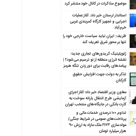
موضوع مذاکرات در کانال خود منتشر کرد
استاندار لرستان خبر داد: آغاز عملیات
اجرایی و تجهیز کارگاه کمربندی غربی
خرم‌آباد
ظریف: ایران نباید سیاست خارجی خود را
تنها بر محور شرق تعریف کند
ژئوپلیتیک کریدورهای تجاری جدید؛
نقشه انرژی منطقه‌ از نو ترسیم می‌شود؟ |
پیامدهای رقابت برای دور زدن تنگه هرمز
تذکر به دولت جهت افزایش حقوق
کارکنان ‌
معاون وزیر اقتصاد خبر داد؛ آغاز اجرای
آزمایشی طرح انتقال یارانه سوخت به
کارت بانکی در جایگاه‌های منتخب تهران
تداوم ۱۰۰ درصدی خدمات مالی و
پرداخت‌های عمومی در شرایط جنگی/
مولدسازی ۲۱۷۳ ملک مازاد به ارزش ۹۰
هزار میلیارد تومان