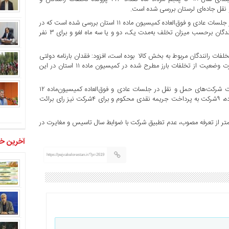
وی تصریح کرد: در مدت یادشده تعداد ۳۴۶ پرونده تخلفات رانندگان در جلسات عادی و فوق‌العاده کمیسیون ماده ۱۱ استان بررسی شده است که در
نهایت ۱۴۸ راننده تذکر کتبی دریافت کرده، کارت هوشمند ۱۹۵ نفر از رانندگان برحسب میزان تخلف به‌مدت یک، دو و یا سه ماه لغو و برای ۳ نفر
لفات رانندگان مربوط به بخش کالا بوده است، افزود: فقدان بارنامه دولتی
و صورت‌ وضعیت مسافر، اضافه تناژ و مغایرت مندرجات بارنامه و صورت‌ وضعیت از تخلفات بارز مطرح شده در کمیسیون ماده ۱۱ استان در این
شرفی اظهار کرد: همچنین در سال جاری تعداد ۸۰ فقره پرونده تخلفات شرکت‌های حمل و نقل در جلسات عادی و فوق‌العاده کمیسیون‌ماده ۱۲
استان مورد بررسی قرار گرفته است که ۶۷ شرکت تذکر کتبی دریافت کرده، ۹شرکت به پرداخت جریمه نقدی محکوم و برای ۴شرکت نیز رای برائت
یسیون ماده ۱۲ استان را درج کرایه کمتر از تعرفه مصوب، عدم تطبیق شرکت با ضوابط سال تاسیس و مغایرت در
آخرین خب
https://pejvakelorestan.ir/?p=2619