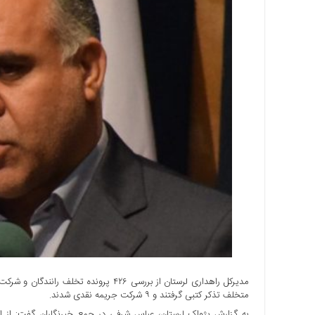
اجتماعی
سیاسی
اقتصادی
ورزشی
فرهنگی
و
هنری
علمی
و
آموزشی
دسترسی
سریع
ارتباط
با
ما
برگه
نمونه
متخلف تذکر کتبی گرفتند و ۹ شرکت جریمه نقدی شدند.
تعرفه