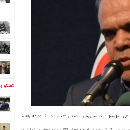
گفتگو و
مدیرکل راهداری لرستان از بررسی ۴۲۶ پرونده تخلف رانندگان و شرکت‌های حمل‌ونقل در کمیسیون‌های ماده ۱۱ و ۱۲ خبر داد و گفت: ۱۴۸ راننده
به گزارش پژواک لرستان، عباس شرفی در جمع خبرنگاران گفت: از ابتدای سال ۹۸ تا پنجم مرداد ماه تعداد ۴۲۶ پرونده تخلفات رانندگان و