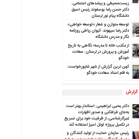
زیست‌محیطی و پیامدهای اجتماعی:
دکتر حسن رضا یوسفوند رئیس اسبق
دانشگاه پیام نور لرستان
توسعه متوازن و شعار «توسعه خواهی»
دکتر رضا سپهوند: کیوان رباطی روزنامه
نگار و مدرس دانشگاه
از مکتب خانه تا مدرسه؛ نگاهی به تاریخ
آموزش و پرورش در لرستان: سعادت
خودگو
کهن ترین گزارش از شهر شاپورخواست:
به قلم استاد سعادت خودگو
 گزارش
دکتر یحیی ابراهیمی: استاندار بهتر است
به‌جای فرافکنی و صدور اظهارات
غیرکارشناسی، از ظرفیت خود برای تسریع
در تکمیل پروژه تونل اسپژ استفاده کند
رئیس سازمان حمایت از تولید کنندگان و