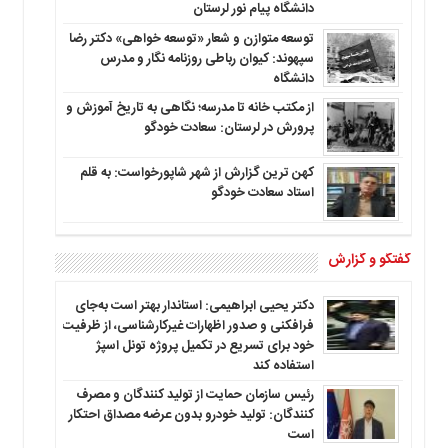
دانشگاه پیام نور لرستان
توسعه متوازن و شعار «توسعه خواهی» دکتر رضا
سپهوند: کیوان رباطی روزنامه نگار و مدرس
دانشگاه
از مکتب خانه تا مدرسه؛ نگاهی به تاریخ آموزش و
پرورش در لرستان: سعادت خودگو
کهن ترین گزارش از شهر شاپورخواست: به قلم
استاد سعادت خودگو
گفتگو و گزارش
دکتر یحیی ابراهیمی: استاندار بهتر است به‌جای
فرافکنی و صدور اظهارات غیرکارشناسی، از ظرفیت
خود برای تسریع در تکمیل پروژه تونل اسپژ
استفاده کند
رئیس سازمان حمایت از تولید کنندگان و مصرف
کنندگان: تولید خودرو بدون عرضه مصداق احتکار
است