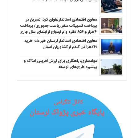
معاون اقتصادی استاندار عنوان کرد: تسریع در
پرداخت تسهیلات سفر ریاست جمهوری/ پرداخت
۴هزار و ۶۵۴ فقره وام ازدواج از ابتدای سال جاری
معاون اقتصادی استاندار لرستان خبر داد: خرید
۲۶۱هزا تن گندم از کشاورزان استان
مولدسازی، راهکاری برای ارزش‌آفرینی املاک و
پیشبرد طرح‌های توسعه