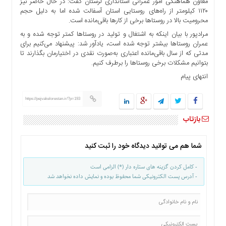
معاون هماهنگی امور عمرانی استانداری لرستان گفت: در حال حاضر نیز
ها
۱۱۲۰ کیلومتر از راه‌های روستایی استان آسفالت شده اما به دلیل حجم
محرومیت بالا در روستاها برخی از کارها باقی‌مانده است.
درباره
ما
مرادپور با بیان اینکه به اشتغال و تولید در روستاها کمتر توجه شده و به
عمران روستاها بیشتر توجه شده است، یادآور شد: پیشنهاد می‌کنیم برای
اخبار
مدتی که از سال باقی‌مانده اعتباری به‌صورت نقدی در اختیارمان بگذارند تا
سایت
بتوانیم مشکلات برخی روستاها را برطرف کنیم.
ارتباط
انتهای پیام
با
ما
https://pejvakelorestan.ir/?p=193
برگه
بازتاب
نمونه
تعرفه
شما هم می توانید دیدگاه خود را ثبت کنید
ها
درباره
- کامل کردن گزینه های ستاره دار (*) الزامی است
ما
- آدرس پست الکترونیکی شما محفوظ بوده و نمایش داده نخواهد شد
چند
رسانه
ارتباط
با