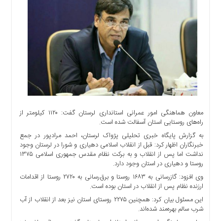
اجتماعی
سیاسی
اقتصادی
ورزشی
فرهنگی
و
هنری
علمی
و
معاون هماهنگی امور عمرانی استانداری لرستان گفت: ۱۱۲۰ کیلومتر از
آموزشی
راه‌های روستایی استان آسفالت شده است.
دسترسی
به گزارش پایگاه خبری تحلیلی پژواک لرستان، احمد مرادپور در جمع
سریع
خبرنگاران اظهار کرد: قبل از انقلاب اسلامی دهیاری و شورا در لرستان وجود
نداشت اما پس از انقلاب و به برکت نظام مقدس جمهوری اسلامی ۱۳۷۵
ارتباط
روستا و دهیاری در استان وجود دارد.
با
وی افزود: گازرسانی به ۱۶۸۳ روستا و برق‌رسانی به ۲۷۲۰ روستا از اقدامات
ما
ارزنده نظام پس از انقلاب در استان بوده است.
برگه
این مسئول بیان کرد: همچنین ۲۲۷۵ روستای استان نیز بعد از انقلاب از آب
نمونه
شرب سالم بهره‌مند شده‌اند.
تعرفه