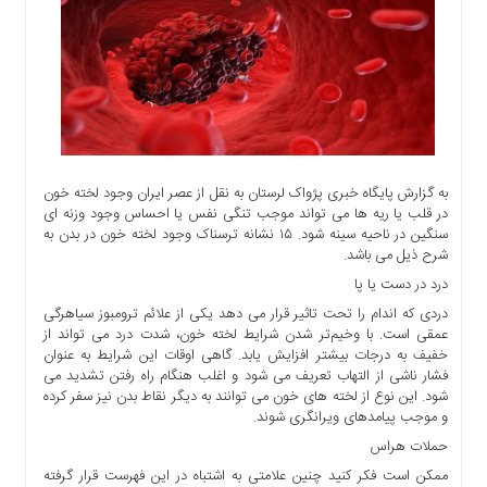
اجتماعی
سیاسی
اقتصادی
ورزشی
فرهنگی
و
هنری
به گزارش پایگاه خبری پژواک لرستان به نقل از عصر ایران وجود لخته خون
علمی
در قلب یا ریه ها می تواند موجب تنگی نفس یا احساس وجود وزنه ای
و
سنگین در ناحیه سینه شود. ۱۵ نشانه ترسناک وجود لخته خون در بدن به
شرح ذیل می باشد.
آموزشی
درد در دست یا پا
دسترسی
دردی که اندام را تحت تاثیر قرار می دهد یکی از علائم ترومبوز سیاهرگی
سریع
عمقی است. با وخیم‌تر شدن شرایط لخته خون، شدت درد می تواند از
ارتباط
خفیف به درجات بیشتر افزایش یابد. گاهی اوقات این شرایط به عنوان
با
فشار ناشی از التهاب تعریف می شود و اغلب هنگام راه رفتن تشدید می
ما
شود. این نوع از لخته های خون می توانند به دیگر نقاط بدن نیز سفر کرده
و موجب پیامدهای ویرانگری شوند.
برگه
حملات هراس
نمونه
ممکن است فکر کنید چنین علامتی به اشتباه در این فهرست قرار گرفته
تعرفه