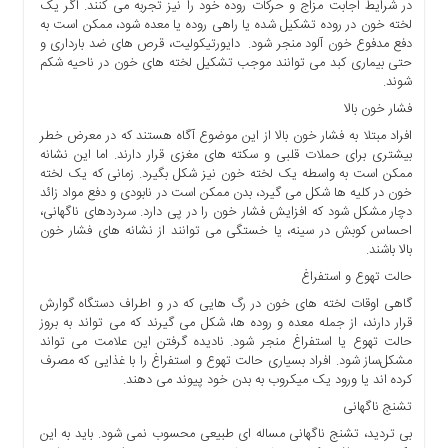
در شرایط اجابت مزاج و حرکات روده خود را نیز تجربه می کنند. اگر یک
لخته خون در روده تشکیل شده یا راهی روده یا معده شود، ممکن است به
دفع مدفوع خون آلود منجر شود. دایورتیکولیت، قرص های ضد بارداری و
حتی بیماری کبد می توانند موجب تشکیل لخته های خون در ناحیه شکم
شوند.
فشار خون بالا
افراد مبتلا به فشار خون بالا از این موضوع آگاه هستند که در معرض خطر
بیشتری برای حملات قلبی و سکته های مغزی قرار دارند. اما این نشانه
ممکن است به واسطه یک لخته خون نیز شکل بگیرد. زمانی که یک لخته
خون در کلیه ها شکل می گیرد، بدن ممکن است در نابودی و دفع مواد زائد
دچار مشکل شود که افزایش فشار خون را در پی دارد. سردردهای ناگهانی،
احساس کوبش در سینه، یا خستگی می توانند از نشانه های فشار خون
بالا باشند.
حالت تهوع و استفراغ
گاهی اوقات لخته های خون در رگ هایی که در و اطراف دستگاه گوارش
قرار دارند، از جمله معده و روده ها، شکل می گیرند که می تواند به بروز
حالت تهوع یا استفراغ منجر شود. نادیده گرفتن این علامت می تواند
مشکل‌ساز شود. افراد بسیاری حالت تهوع و استفراغ را با غذایی که مصرف
کرده اند یا ورود یک میکروب به بدن خود پیوند می دهند.
تشنج ناگهانی
بی تردید، تشنج ناگهانی مساله ای طبیعی محسوب نمی شود. باید به این