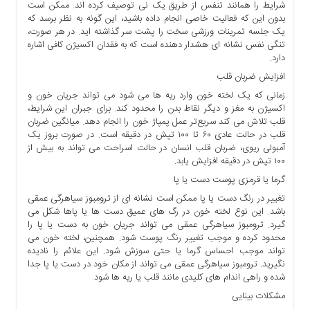
شرایط را همانند تنفس از طریق یک نی توصیف کرده اند. ممکن است
ما
بدون این که فعالیت خاصی انجام داده باشید، این گونه به نظر برسد که
برگه
یک جلسه تمرینات ورزشی سخت را پشت سر گذاشته اید. در هر صورت،
تنگی نفس نشانه ای هشدار دهنده است که به فقدان اکسیژن کافی اشاره
نمونه
دارد.
تعرفه
افزایش ضربان قلب
ها
زمانی که یک لخته خون وارد ریه ها می شود می تواند جریان خون و
درباره
اکسیژن به مغز و دیگر نقاط بدن را محدود کند. برای جبران این شرایط،
ما
قلب تلاش می کند سریع‌تر عمل پمپاژ خون را انجام دهد. میانگین ضربان
قلب در حالت عادی ۶۰ تا ۱۰۰ تپش در دقیقه است. در صورت بروز یک
آمبولی ریوی، ضربان قلب انسان در حالت اسراحت می تواند به بیش از
۱۰۰ تپش در دقیقه افزایش یابد.
گرما یا قرمزی پوست دست یا پا
تغییر در رنگ دست یا پا ممکن است نشانه ای از ترومبوز سیاهرگی عمقی
باشد. این نوع لخته خون در رگ های عمیق دست ها یا پاها شکل می
گیرد. ترومبوز سیاهرگی عمقی می تواند جریان خون به دست یا پا را
محدود کرده و موجب تغییر رنگ پوست شود. همچنین، لخته خون می
تواند موجب احساس گرما یا حتی سوزش شود. این علائم را نادیده
نگیرید. ترومبوز سیاهرگی عمقی می تواند از مکان خود در دست یا پا جدا
شده و راهی اندام های کلیدی مانند قلب یا ریه ها شود.
مشکلات بینایی