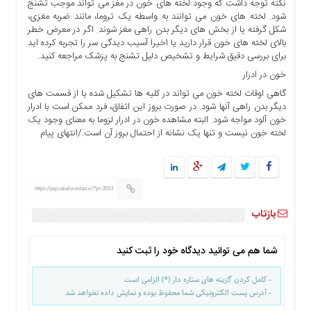
نکته توجه داشت که وجود لخته های خون در مغز می تواند موجب تشنج
شود. لخته های خون می توانند به واسطه یک تروما، مانند ضربه مغزی،
شکل گرفته یا از بخش های دیگر بدن راهی مغز شوند. اگر در معرض خطر
بالای لخته های خون قرار دارید یا اخیرا آسیب دیدگی سر را تجربه کرده اید
برای بررسی دقیق شرایط و تشخیص دلیل تشنج به پزشک مراجعه کنید.
خون در ادرار
گاهی اوقات لخته خون می تواند در کلیه ها تشکیل شده یا از قسمت های
دیگر بدن راهی آنها شود. در صورت بروز این اتفاق، فرد ممکن است با ادرار
خون آلود مواجه شود. البته مشاهده خون در ادرار لزوما به معنای وجود یک
لخته خون نیست و تنها یک نشانه از احتمال بروز آن است./انتهای پیام
https://pejvakelorestan.ir/?p=3553
بازتاب
شما هم می توانید دیدگاه خود را ثبت کنید
- کامل کردن گزینه های ستاره دار (*) الزامی است
- آدرس پست الکترونیکی شما محفوظ بوده و نمایش داده نخواهد شد