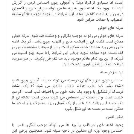
است، اما بسیاری از افراد مبتلا به آمبولی ریوی احساس ترس را گزارش
ها
کرده اند. ورود یک لخته خون به ریه ها می تواند جریان خون و اکسیژن
درباره
در بدن را به شدت کاهش دهد. این شرایط می تواند موجب علائم مشابه
ما
اضطراب یا حملات هراس شود.
سرفه های خونی
اخبار
سرفه های خونی می تواند موجب نگرانی و وحشت فرد شود. سرفه خونی
سایت
ممکن است نشانه ای از انباشت مایع و التهاب ریوی باشد. اگر یک لخته
ارتباط
خون راهی ریه ها شده باشد، ممکن است پس از سرفه با مشاهده خون در
با
کف دست خود مواجه شوید. برخی این شرایط را با سینه پهلو اشتباه می
ما
گیرند، از این رو، تمام علائم موجود باید مد نظر قرار بگیرند. در هر صورت،
دریافت کمک پزشکی فوری اهمیت دارد.
برگه
نمونه
درد تیز در سینه
تعرفه
احساس دردی تیز و ناگهانی در سینه می تواند به یک آمبولی ریوی اشاره
داشته باشد. درد اغلب هنگام تنفس تشدید می شود که یک نشانه
ها
ترسناک از تشکیل یا وجود یک لخته خون در یا اطراف قلب است. اگر درد
درباره
خفیف است و در دست نیز احساس می شود، ممکن است نشانه ای از
ما
یک حمله قلبی باشد. درد ناشی از یک آمبولی ریوی معمولا تیزتر است، اما
ممکن است در دست ها نیز شکل بگیرد.
چند
تنگی نفس
رسانه
وجود لخته خون در قلب یا ریه ها می تواند موجب تنگی نفس یا
ارتباط
احساس وجود وزنه ای سنگین در ناحیه سینه شود. همچنین، برخی این
با