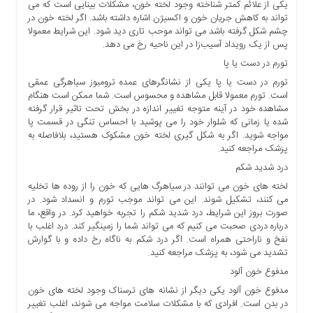
یکی از علائم کمتر شناخته وجود لخته خون، مشکلات بینایی است که می
تواند به کاهش جریان خون و اکسیژن اشاره داشته باشد. اگر لخته خون در
چشم شکل گرفته باشد می تواند موحب تاری دید شود. این شرایط معمولا
پس از یک رویداد آسیب‌زا در این ناحیه رخ می دهد.
تورم در دست یا پا
تورم در دست یا پا یکی از نشانگرهای عمده ترومبوز سیاهرگی عمقی
است. تورم معمولا قابل مشاهده و محسوس است. شما ممکن است هنگام
مشاهده خود در آینه متوجه تغییر اندازه در بخش تحت تاثیر قرار گرفته
شده یا زمانی که شلوار خود را می پوشید با احساس تنگی در قسمت پا
مواجه شوید. اگر به شکل گیری لخته خون مشکوک هستید، بلافاصله به
پزشک مراجعه کنید.
درد شدید شکم
لخته های خون می توانند در سیاهرگ هایی که خون را از روده ها تخلیه
می کنند، تشکیل شوند. این می تواند موجب تورم و انسداد شود. در
صورت بروز این شرایط، درد شدید شکم را تجربه خواهید کرد. در واقع، ما
درباره دردی صحبت می کنیم که می تواند شما را زمینگیر کند. درد اغلب با
نفخ و ناراحتی همراه است. اگر درد شکم به ناگاه رخ داده و با گوارش
تشدید می شود، به پزشک مراجعه کنید.
مدفوع خون آلود
مدفوع خون آلود یکی دیگر از نشانه های ترسناک وجود لخته های خون
در بدن است. افرادی که با مشکلات سلامت مواجه می شوند، اغلب تغییر