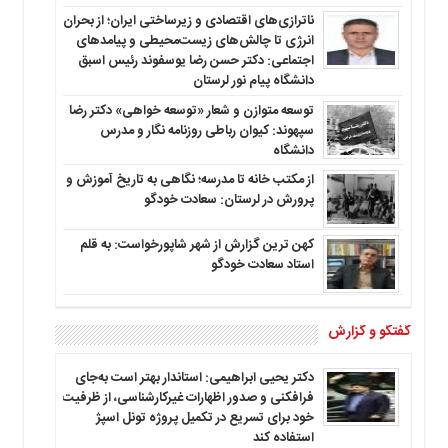
ناترازی‌های اقتصادی و زیرساختی ایران؛ از بحران
انرژی تا چالش‌های زیست‌محیطی و پیامدهای
اجتماعی: دکتر حسن رضا یوسفوند رئیس اسبق
دانشگاه پیام نور لرستان
توسعه متوازن و شعار «توسعه خواهی» دکتر رضا
سپهوند: کیوان رباطی روزنامه نگار و مدرس
دانشگاه
از مکتب خانه تا مدرسه؛ نگاهی به تاریخ آموزش و
پرورش در لرستان: سعادت خودگو
کهن ترین گزارش از شهر شاپورخواست: به قلم
استاد سعادت خودگو
گفتگو و گزارش
دکتر یحیی ابراهیمی: استاندار بهتر است به‌جای
فرافکنی و صدور اظهارات غیرکارشناسی، از ظرفیت
خود برای تسریع در تکمیل پروژه تونل اسپژ
استفاده کند