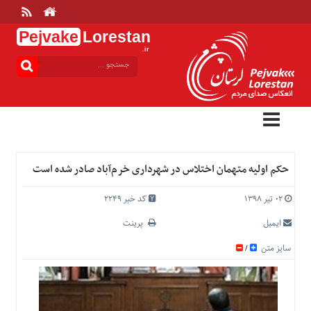
Pejvake
Lorestan
.ir
منوی
بالا
خانه
ارتباط
با
ما
درباره
حکم اولیه متهمان اختلاس در شهرداری خرم‌آباد صادر شده است
ما
تعرفه
۰۲ تیر ۱۳۹۸
کد خبر 2249
ها
ایمیل
پرینت
منوی
سایز متن
/
اصلی
خانه
عمومی