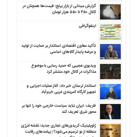
گزارش میدانی از بازار برنج؛ قیمت‌ها همچنان در
کانال ۴۵۰ تا ۵۵۰ هزار تومان
اینفوگرافی
تأکید معاون اقتصادی استاندار بر حمایت از تولید
و عرضه پایدار کالاهای اساسی
ویدیوی عجیبی که حمید رسایی با موضوع
مذاکرات در کانال خود منتشر کرد
استاندار لرستان خبر داد: آغاز عملیات اجرایی و
تجهیز کارگاه کمربندی غربی خرم‌آباد
ظریف: ایران نباید سیاست خارجی خود را تنها بر
محور شرق تعریف کند
ژئوپلیتیک کریدورهای تجاری جدید؛ نقشه انرژی
منطقه‌ از نو ترسیم می‌شود؟ | پیامدهای رقابت