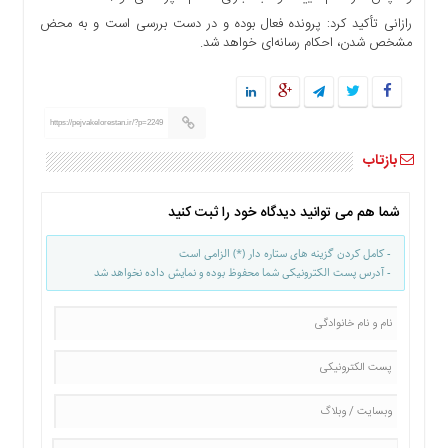
ها
رازانی تأکید کرد: پرونده فعال بوده و در دست بررسی است و به محض
درباره
مشخص شدن، احکام رسانه‌ای خواهد شد.
ما
اخبار
سایت
https://pejvakelorestan.ir/?p=2249
ارتباط
بازتاب
با
ما
شما هم می توانید دیدگاه خود را ثبت کنید
برگه
نمونه
- کامل کردن گزینه های ستاره دار (*) الزامی است
تعرفه
- آدرس پست الکترونیکی شما محفوظ بوده و نمایش داده نخواهد شد
ها
درباره
ما
چند
رسانه
ارتباط
با