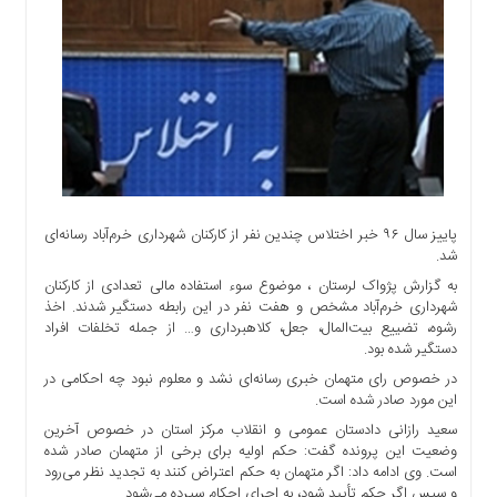
اجتماعی
سیاسی
اقتصادی
ورزشی
فرهنگی
و
هنری
علمی
پاییز سال ۹۶ خبر اختلاس چندین نفر از کارکنان شهرداری خرم‌آباد رسانه‌ای
و
شد.
آموزشی
به گزارش پژواک لرستان ، موضوع سوء استفاده مالی تعدادی از کارکنان
دسترسی
شهرداری خرم‌آباد مشخص و هفت نفر در این رابطه دستگیر شدند. اخذ
سریع
رشوه، تضییع بیت‌المال، جعل، کلاهبرداری و… از جمله تخلفات افراد
دستگیر شده بود.
ارتباط
با
در خصوص رای متهمان خبری رسانه‌ای نشد و معلوم نبود چه احکامی در
ما
این مورد صادر شده است.
سعید رازانی دادستان عمومی و انقلاب مرکز استان در خصوص آخرین
برگه
وضعیت این پرونده گفت: حکم اولیه برای برخی از متهمان صادر شده
نمونه
است. وی ادامه داد: اگر متهمان به حکم اعتراض کنند به تجدید نظر می‌رود
تعرفه
و سپس اگر حکم تأیید شود، به اجرای احکام سپرده می‌شود.