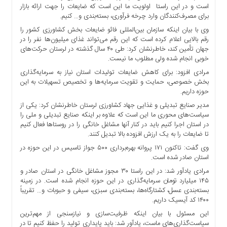
است و در این راستا اولویت ما این است که ضایعات را جهت ارائه بازار
ها
برای مصرف‌کنندگان وارد چرخه فرآوری، بسته‌بندی و… کنیم.
درباره
وی با بیان اینکه سازمان بین‌المللی فائو ضایعات بخش کشاورزی کشور را
ما
رقم بالایی اعلام کرده است که این رقم می‌تواند غذای میلیون‌ها نفر را در
جهان تأمین کند، خاطرنشان کرد: طی ۴۰ سال گذشته در لرستان حرکت‌های
اخبار
خوبی انجام شده ولی مطلوب ما نیست.
سایت
مرادی افزود: برای کاهش ضایعات تولیدات استان نیاز به سرمایه‌گذاری
ارتباط
بخش خصوصی، حمایت و تقویت سرمایه‌ها و تخصیص تسهیلات به این
با
حوزه داریم.
ما
مدیر صنایع تبدیلی و غذایی جهاد کشاورزی لرستان ‏خاطرنشان کرد: یکی از
برگه
سیاست‌های محوری ما این است که علاوه بر اینکه صنایع تبدیلی و ملی را
نمونه
در استان اجرا کنیم باید در کنار آنها مشاغل خانگی را در روستاها فعال کنیم
تا ضایعات را به یک ارزش افزوده بالا تبدیل کنند.
تعرفه
ها
وی گفت: تاکنون ۱۷۱ پروانه بهره‌برداری ۵۰۰ جواز تاسیس در این حوزه در
استان صادر شده است.
درباره
مرادی یادآور شد: در این راستا ۳۰ مجوز مشاغل خانگی در استان صادر و
ما
۱۴۵ میلیارد تومان سرمایه‌گذاری در این حوزه انجام شده است. در زمینه
چند
بسته‌بندی عسل، کشتارگاه‌ها، بسته‌بندی سبزی، سیفی و حبوبات و… تقریباً
۱۴۰۰ کد آیسیک داریم.
رسانه
ارتباط
این مسئول با بیان اینکه ظرفیت‌سازی و نیازسنجی از مهم‌ترین
سیاست‌گذاری‌های ماست، یادآور شد: باید پایداری تولید را حفظ کنیم تا در
با