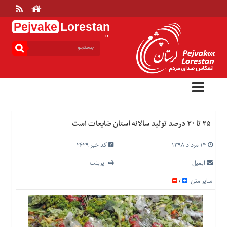
Pejvake
Lorestan
.ir
منوی
بالا
خانه
ارتباط
با
ما
درباره
۲۵ تا ۳۰ درصد تولید سالانه استان ضایعات است
ما
تعرفه
۱۴ مرداد ۱۳۹۸
کد خبر 2629
ها
ایمیل
پرینت
منوی
سایز متن
/
اصلی
خانه
عمومی