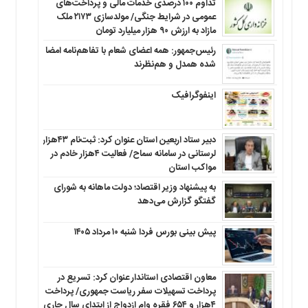
تداوم ۱۰۰ درصدی خدمات مالی و پرداخت‌های
عمومی در شرایط جنگی/ مولدسازی ۲۱۷۳ ملک
مازاد به ارزش ۹۰ هزار میلیارد تومان
رئیس‌جمهور: همه اعضای شعام با تفاهم‌نامه امضا
شده همدل و هم‌نظرند
اینفوگرافیک
دبیر ستاد اربعین استان عنوان کرد: ثبت‌نام ۴۳هزار
لرستانی در سامانه سماح/ فعالیت ۴هزار خادم در
مواکب استان
به پیشنهاد وزیر اقتصاد؛ دولت ماهانه به شورای
گفتگو گزارش می‌دهد
پیش بینی بورس فردا شنبه ۱۰ مرداد ۱۴۰۵
معاون اقتصادی استاندار عنوان کرد: تسریع در
پرداخت تسهیلات سفر ریاست جمهوری/ پرداخت
۴هزار و ۶۵۴ فقره وام ازدواج از ابتدای سال جاری