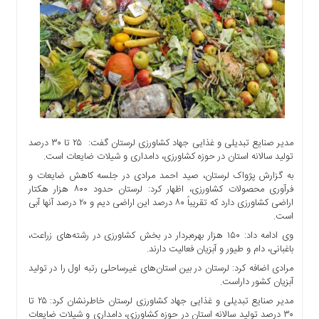
اجتماعی
سیاسی
اقتصادی
ورزشی
فرهنگی
و
هنری
علمی
مدیر صنایع تبدیلی و غذایی جهاد کشاورزی لرستان گفت: ‏ ۲۵ تا ۳۰ درصد
و
تولید سالانه استان در حوزه کشاورزی، دامداری و شیلات ضایعات است.
آموزشی
به گزارش پژواک لرستان، صید احمد مرادی در جلسه کاهش ضایعات و
فرآوری محصولات کشاورزی، اظهار کرد: لرستان حدود ۸۰۰ هزار هکتار
دسترسی
اراضی کشاورزی دارد که تقریباً ۸۰ درصد این اراضی دیم و ۲۰ درصد آنها آبی
سریع
است.
ارتباط
وی ادامه داد: ۱۵۰ هزار بهره‌بردار در بخش کشاورزی در رشته‌های زراعت،
با
باغبانی، دام و طیور و آبزیان فعالیت دارند.
ما
مرادی اضافه کرد: لرستان در بین استان‌های غیرساحلی رتبه اول را در تولید
برگه
آبزیان کشور داراست.
نمونه
مدیر صنایع تبدیلی و غذایی جهاد کشاورزی لرستان خاطرنشان کرد: ۲۵ تا
تعرفه
۳۰ درصد تولید سالانه استان در حوزه کشاورزی، دامداری و شیلات ضایعات