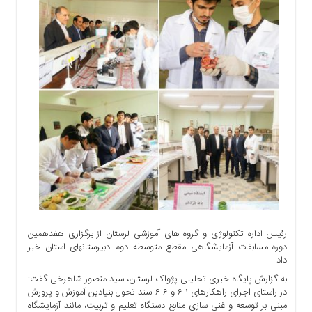
اجتماعی
سیاسی
اقتصادی
ورزشی
فرهنگی
و
هنری
علمی
و
آموزشی
دسترسی
سریع
ارتباط
رئیس اداره تکنولوژی و گروه های آموزشی لرستان از برگزاری هفدهمین
با
دوره مسابقات آزمایشگاهی مقطع متوسطه دوم دبیرستان‎های استان خبر
ما
داد.
برگه
به گزارش پایگاه خبری تحلیلی پژواک لرستان، سید منصور شاهرخی گفت:
نمونه
در راستای اجرای راهکارهای ۱-۶ و ۶-۶ سند تحول بنیادین آموزش و پرورش
مبنی بر توسعه و غنی سازی منابع دستگاه تعلیم و تربیت، مانند آزمایشگاه
تعرفه