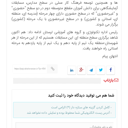
ها و همچنین توسعه فرهنگ کار عملی در سطح مدارس، مسابقات
ها
آزمایشگاهی برای دانش آموزان مقطع متوسطه دوم در دو سطح “حضوری”
درباره
و “غیرحضوری” که در سطح حضوری دارای چهار مرحله (مدرسه ای، منطقه
ما
ای، استانی و کشوری) و در سطح غیرحضوری با یک مرحله (کشوری)
برگزار می شوند.
اخبار
رئیس اداره تکنولوژی و گروه های آموزشی لرستان ادامه داد: هم اکنون
سایت
شاهد برگزاری سطح منطقه ای این مسابقات هستیم که از این مرحله از هر
ارتباط
شهرستان-منطقه یک تیم از پایه دهم و یک تیم از پایه یازدهم به مرحله
با
استانی راه خواهند یافت.
ما
انتهای پیام
برگه
نمونه
https://pejvakelorestan.ir/?p=454
تعرفه
بازتاب
ها
درباره
شما هم می توانید دیدگاه خود را ثبت کنید
ما
چند
- کامل کردن گزینه های ستاره دار (*) الزامی است
- آدرس پست الکترونیکی شما محفوظ بوده و نمایش داده نخواهد شد
رسانه
ارتباط
با