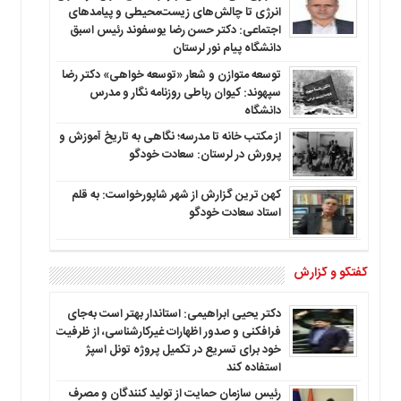
انرژی تا چالش‌های زیست‌محیطی و پیامدهای
اجتماعی: دکتر حسن رضا یوسفوند رئیس اسبق
دانشگاه پیام نور لرستان
توسعه متوازن و شعار «توسعه خواهی» دکتر رضا
سپهوند: کیوان رباطی روزنامه نگار و مدرس
دانشگاه
از مکتب خانه تا مدرسه؛ نگاهی به تاریخ آموزش و
پرورش در لرستان: سعادت خودگو
کهن ترین گزارش از شهر شاپورخواست: به قلم
استاد سعادت خودگو
گفتگو و گزارش
دکتر یحیی ابراهیمی: استاندار بهتر است به‌جای
فرافکنی و صدور اظهارات غیرکارشناسی، از ظرفیت
خود برای تسریع در تکمیل پروژه تونل اسپژ
استفاده کند
رئیس سازمان حمایت از تولید کنندگان و مصرف