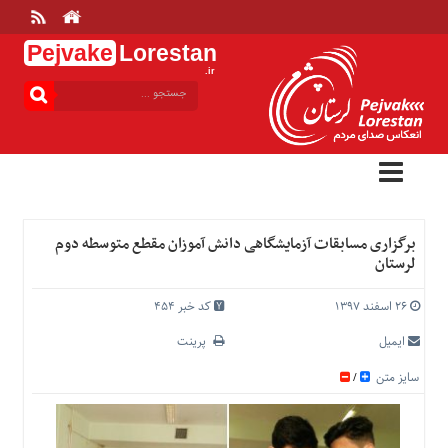
Pejvake
Lorestan
.ir
منوی
بالا
خانه
ارتباط
با
ما
درباره
برگزاری مسابقات آزمایشگاهی دانش آموزان مقطع متوسطه دوم
ما
لرستان
تعرفه
ها
۲۶ اسفند ۱۳۹۷
کد خبر 454
منوی
ایمیل
پرینت
اصلی
سایز متن
/
خانه
عمومی