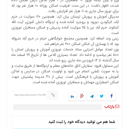
وی با بیان اینکه نوروز ۹۷ مسافران در ۲ هزار کلاس درس اسکان داده
ها
شدند، اظهار داشت: در این مدت ظرفیت اسکان روزانه ۱۰ هزار نفر بود که
برای نوروز سال جاری به ۱۱ هزار نفر افزایش یافت.
درباره
مدیرکل آموزش و پرورش لرستان بیان کرد: همچنین ۱۲۰ سوئیت در خرم
ما
آباد، الیگودرز، دورود و بروجرد آماده شده و اردوگاه دانش آموزی آیت الله
کمالوند خرم آباد نیز با ۲۵ سوئیت آماده پذیرش و اسکان مسافران نوروزی
اخبار
است.
سایت
زینی وند اضافه کرد: همچنین مجتمع خوابگاهی خیام در خرم آباد متروکه
ارتباط
بود که با بهسازی آن امکان اسکان ۴۰۰ نفر فراهم شد.
با
وی تعداد عوامل اجرایی ستاد خدمات نوروزی آموزش و پرورش استان را
ما
۵۰۰ نفر برشمرد و ادامه داد: تعداد بسیاری کلاس ها از تاریخ ۲۸ اسفند ماه
سال گذشته تا ۱۴ فروردین ماه جاری رزرو شده اند.
برگه
این مسئول افزود: سفارش اتاق خانه‌های معلم و اردوگاه‌ها از طریق سایت و
نمونه
یا به صورت تلفنی انجام می شود و اولویت اسکان در مدارس و اماکن
آموزش و پرورش با فرهنگیان است. بیش از ۳۰ مدرسه پشتیبان جهت
تعرفه
اسکان اضطراری مهمانان و مسافران نوروزی آماده شده است.
ها
درباره
https://pejvakelorestan.ir/?p=836
ما
بازتاب
چند
رسانه
ارتباط
شما هم می توانید دیدگاه خود را ثبت کنید
با