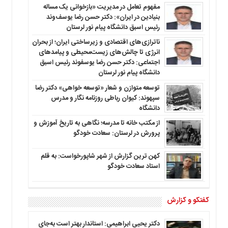
مفهوم تعامل در مدیریت «بازخوانی یک مساله
بنیادین در ایران»: دکتر حسن رضا یوسف‌وند
رئیس اسبق دانشگاه پیام نور لرستان
ناترازی‌های اقتصادی و زیرساختی ایران؛ از بحران
انرژی تا چالش‌های زیست‌محیطی و پیامدهای
اجتماعی: دکتر حسن رضا یوسفوند رئیس اسبق
دانشگاه پیام نور لرستان
توسعه متوازن و شعار «توسعه خواهی» دکتر رضا
سپهوند: کیوان رباطی روزنامه نگار و مدرس
دانشگاه
از مکتب خانه تا مدرسه؛ نگاهی به تاریخ آموزش و
پرورش در لرستان: سعادت خودگو
کهن ترین گزارش از شهر شاپورخواست: به قلم
استاد سعادت خودگو
گفتگو و گزارش
دکتر یحیی ابراهیمی: استاندار بهتر است به‌جای