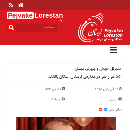
Pejvake
Lorestan
.ir
منوی
بالا
خانه
ارتباط
با
ما
درباره
مدیرکل آموزش و پرورش لرستان:
ما
۵۵ هزار نفر در مدارس لرستان اسکان یافتند
تعرفه
ها
۰۶ فروردین ۱۳۹۸
کد خبر 836
منوی
ایمیل
پرینت
اصلی
سایز متن
/
خانه
عمومی