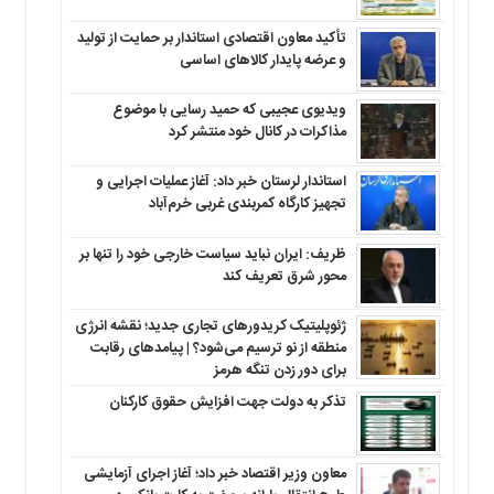
تأکید معاون اقتصادی استاندار بر حمایت از تولید
و عرضه پایدار کالاهای اساسی
ویدیوی عجیبی که حمید رسایی با موضوع
مذاکرات در کانال خود منتشر کرد
استاندار لرستان خبر داد: آغاز عملیات اجرایی و
تجهیز کارگاه کمربندی غربی خرم‌آباد
ظریف: ایران نباید سیاست خارجی خود را تنها بر
محور شرق تعریف کند
ژئوپلیتیک کریدورهای تجاری جدید؛ نقشه انرژی
منطقه‌ از نو ترسیم می‌شود؟ | پیامدهای رقابت
برای دور زدن تنگه هرمز
تذکر به دولت جهت افزایش حقوق کارکنان ‌
معاون وزیر اقتصاد خبر داد؛ آغاز اجرای آزمایشی