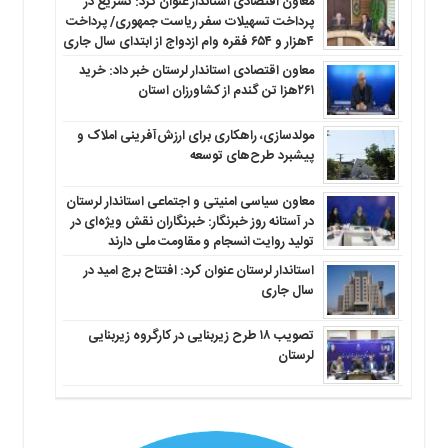
معاون اقتصادی استاندار عنوان کرد: تسریع در
پرداخت تسهیلات سفر ریاست جمهوری/ پرداخت
۴هزار و ۶۵۴ فقره وام ازدواج از ابتدای سال جاری
معاون اقتصادی استاندار لرستان خبر داد: خرید
۲۶۱هزا تن گندم از کشاورزان استان
مولدسازی، راهکاری برای ارزش‌آفرینی املاک و
پیشبرد طرح‌های توسعه
معاون سیاسی امنیتی و اجتماعی استاندار لرستان
در آستانه روز خبرنگار: خبرنگاران نقش ویژه‌ای در
تولید روایت انسجام و مقاومت ملی دارند
استاندار لرستان عنوان کرد: افتتاح برج امید در
سال جاری
تصویب ۱۸ طرح زیربنایی در کارگروه زیربنایی
لرستان