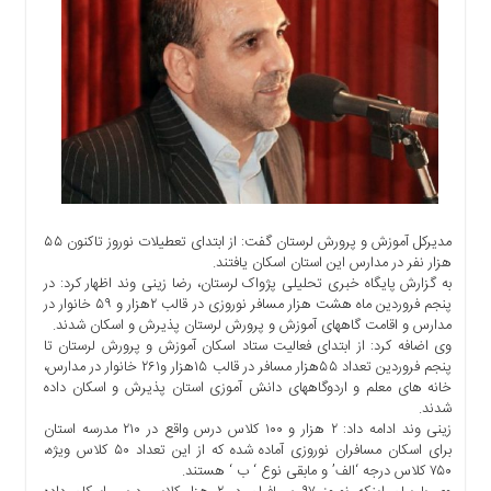
اجتماعی
سیاسی
اقتصادی
ورزشی
فرهنگی
و
هنری
علمی
و
مدیرکل آموزش و پرورش لرستان گفت: از ابتدای تعطیلات نوروز تاکنون ۵۵
آموزشی
هزار نفر در مدارس این استان اسکان یافتند.
به گزارش پایگاه خبری تحلیلی پژواک لرستان، رضا زینی وند اظهار کرد: در
دسترسی
پنجم فروردین ماه هشت هزار مسافر نوروزی در قالب ۲هزار و ۵۹ خانوار در
سریع
مدارس و اقامت گاههای آموزش و پرورش لرستان پذیرش و اسکان شدند.
وی اضافه کرد: از ابتدای فعالیت ستاد اسکان آموزش و پرورش لرستان تا
ارتباط
پنجم فروردین تعداد ۵۵هزار مسافر در قالب ۱۵هزار و۲۶۱ خانوار در مدارس،
با
خانه های معلم و اردوگاههای دانش آموزی استان پذیرش و اسکان داده
ما
شدند.
برگه
زینی وند ادامه داد: ۲ هزار و ۱۰۰ کلاس درس واقع در ۲۱۰ مدرسه استان
برای اسکان مسافران نوروزی آماده شده که از این تعداد ۵۰ کلاس ویژه،
نمونه
۷۵۰ کلاس درجه ‘الف’ و مابقی نوع ‘ ب ‘ هستند.
تعرفه