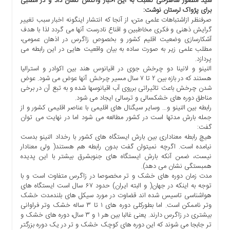
سید منصور شاهرخی نسبت به این اخبار واکنش نشان داد و در مطلبی
ها
برای پژواک لرستان نوشت:
صرفنظر ازاشتباهات علمی متن، از آنجا که انتشار اینگونه اخبار سبب تغییر
درباره
گرایش ذهنی و فکری مخاطبین و اقناع نادرست آنها می گردد لذا با هدف
ما
آشکارسازی وضعیت اقلیم کشور و بخصوص زاگرس در اذهان عمومی،
مطلب علمی زیر به صورت ساده به بیان واقعیت هایی در این رابطه می
اخبار
پردازد.
سایت
النینو و لانینا دو چرخش جوی در اقیانوس هند بین اکوادر و استرالیا
ارتباط
هستند که در بازه بین ۲ تا ۷ سال مسیر چرخش آنها عوض می شود. عوض
با
شدن چرخش باعث تاثیراتی برروی آب اقیانوسها شده و به تبع آن در برخی
ما
مناطق دوره های خشکسالی و ترسالی ایجاد می شود.
رابطه بین النینو و… وسایر سیگنال های اقلیمی با عناصر اقلیمی کشور و از
برگه
جمله بارش مدتها است در کشور مطالعه می شود اما در نهایت می توان
نمونه
گفت:
هیچ رابطه معناداری بین بارش ایستگاه های کشور با رخداد النینو بدست
تعرفه
نیامده است. اگرچه نمیتوان گفت بدون رابطه هم هستند( ولی معنادار
ها
نیست، ضمن آنکه بارش ایستگاه های جنوبشرق بیشتر با این پدیده
درباره
همبستگی نشان می دهد).
ما
مدت زمان دوره های خشک و تر مخصوصا در زاگرس متفاوت است و با
توجه به اینکه در جهان( و البته ایران) حدود ۶۷ سال است ایستگاه های
چند
هواشناسی تاسیس شده اند قضاوت در مورد سیکل های بلندمدت خشک
رسانه
وتر ناممکن است. اما بطورکلی دوره های ۱ تا ۳ ساله خشک وتر فراوانی
بیشتری در زاگرس دارند. یعنی غالبا بین هر ۱ و ۳ سال، دوره های خشک و
ارتباط
تر جابجا می شوند که این دوره های کوچک خشک و تر در یک دوره بزرگتر
با