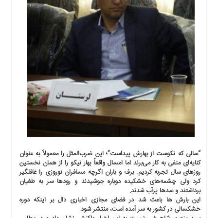
اجتماعی
سیاسی
اقتصادی
ورزشی
فرهنگی
و
هنری
علمی
و
آموزشی
دسترسی
سریع
“سالی که نکوست از بهارش پیداست”؛ این ضرب‌المثل را معمولاً به عنوان
ارتباط
کنایه‌ای منفی به کار می‌برند اما امسال واقعاً بهار نیکو را از همان نخستین
با
روزهای سال تجربه کردیم. برف و باران اگرچه مسافران نوروزی را غافلگیر
ما
کرد ولی چشمه‌های خشکیده دوباره جوشیدند و رودها سر به طغیان
برگه
برداشتند و سدها پرآب شدند.
این بارش ها باعث شد در فضای مجازی اخباری دال بر اینکه دوره
نمونه
خشکسالی در کشور به سر آمده است، منتشر شود.
تعرفه