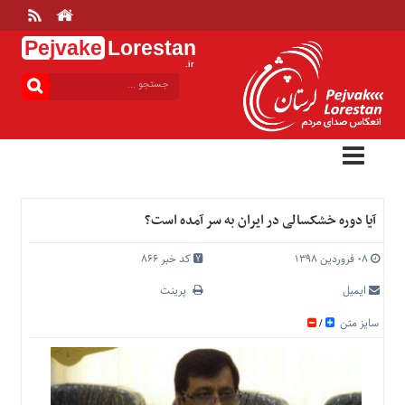
Pejvake
Lorestan
.ir
منوی
بالا
خانه
ارتباط
با
ما
درباره
آیا دوره خشکسالی در ایران به سر آمده است؟
ما
تعرفه
۰۸ فروردین ۱۳۹۸
کد خبر 866
ها
ایمیل
پرینت
منوی
سایز متن
/
اصلی
خانه
عمومی