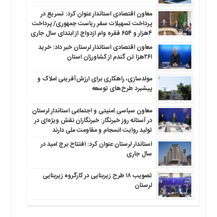
معاون اقتصادی استاندار عنوان کرد: تسریع در
پرداخت تسهیلات سفر ریاست جمهوری/ پرداخت
۴هزار و ۶۵۴ فقره وام ازدواج از ابتدای سال جاری
معاون اقتصادی استاندار لرستان خبر داد: خرید
۲۶۱هزا تن گندم از کشاورزان استان
مولدسازی، راهکاری برای ارزش‌آفرینی املاک و
پیشبرد طرح‌های توسعه
معاون سیاسی امنیتی و اجتماعی استاندار لرستان
در آستانه روز خبرنگار: خبرنگاران نقش ویژه‌ای در
تولید روایت انسجام و مقاومت ملی دارند
استاندار لرستان عنوان کرد: افتتاح برج امید در
سال جاری
تصویب ۱۸ طرح زیربنایی در کارگروه زیربنایی
لرستان