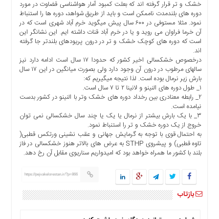
خشک و تر قرار گرفته اند که بعلت کمبود آمار هواشناسی قضاوت در مورد
ما
دوره های بلندمدت ناممکن است و باید از طریق شواهد، دوره ها را استنباط
برگه
نمود. مثلا مستوفی در ۶۰۰ سال پیش میگوید خرم آباد شهری است که در
آن خرما فراوان می روید و یا در خرم آباد قنات داشته ایم. این نشانگر این
نمونه
است که دوره های کوچک خشک و تر در درون پریودهای بلندتر جا گرفته
تعرفه
اند.
ها
درخصوص خشکسالی اخیر کشور که حدودا ۱۷ سال است ادامه دارد نیز
سالهای مرطوب در درون آن وجود دارد ولی بصورت میانگین در این ۱۷ سال
درباره
بارش زیر نرمال بوده است. لذا نتیجه میگیریم که:
ما
۱_ طول دوره های النینو و لانینا ۲ تا ۷ سال است.
۲_ رابطه معنادری بین رخداد دوره های خشک وتر با النینو در کشور بدست
نیامده است.
۳_ با یک بارش بیشتر از نرمال یا یک یا چند سال خشکسالی نمی توان
خروج از یک دوره خشک و تر را استنباط نمود.
به احتمال قوی با توجه به گرمایش جهانی و عقب نشینی ورتکس قطبی(
تاوه قطبی) و پیشروی STHP به عرض های بالاتر هنوز خشکسالی در فاز
بلند با کشور ما همراه خواهد بود که امیدواریم سناریوی مقابل آن رخ دهد.
https://pejvakelorestan.ir/?p=866
بازتاب