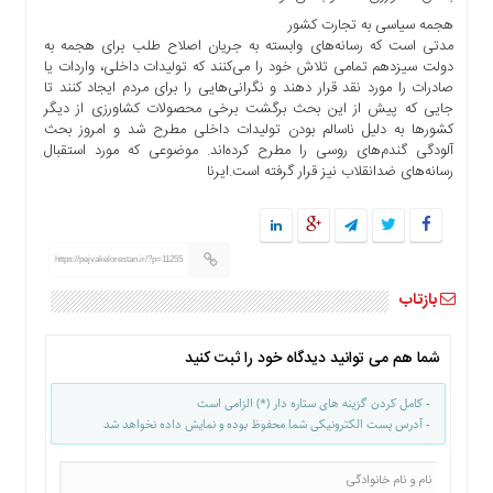
ها
هجمه سیاسی به تجارت کشور
مدتی است که رسانه‌های وابسته به جریان اصلاح طلب برای هجمه به
درباره
دولت سیزدهم تمامی تلاش خود را می‌کنند که تولیدات داخلی، واردات یا
ما
صادرات را مورد نقد قرار دهند و نگرانی‌هایی را برای مردم ایجاد کنند تا
اخبار
جایی که پیش از این بحث برگشت برخی محصولات کشاورزی از دیگر
کشورها به دلیل ناسالم بودن تولیدات داخلی مطرح شد و امروز بحث
سایت
آلودگی گندم‌های روسی را مطرح کرده‌اند. موضوعی که مورد استقبال
ارتباط
رسانه‌های ضدانقلاب نیز قرار گرفته است.ایرنا
با
ما
برگه
نمونه
https://pejvakelorestan.ir/?p=11255
تعرفه
بازتاب
ها
درباره
شما هم می توانید دیدگاه خود را ثبت کنید
ما
- کامل کردن گزینه های ستاره دار (*) الزامی است
چند
- آدرس پست الکترونیکی شما محفوظ بوده و نمایش داده نخواهد شد
رسانه
ارتباط
با