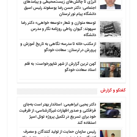
انرژی تا چالش‌های زیست‌محیطی و پیامدهای
اجتماعی: دکتر حسن رضا یوسفوند رئیس اسبق
دانشگاه پیام نور لرستان
توسعه متوازن و شعار «توسعه خواهی» دکتر رضا
سپهوند: کیوان رباطی روزنامه نگار و مدرس
دانشگاه
از مکتب خانه تا مدرسه؛ نگاهی به تاریخ آموزش و
پرورش در لرستان: سعادت خودگو
کهن ترین گزارش از شهر شاپورخواست: به قلم
استاد سعادت خودگو
گفتگو و گزارش
دکتر یحیی ابراهیمی: استاندار بهتر است به‌جای
فرافکنی و صدور اظهارات غیرکارشناسی، از ظرفیت
خود برای تسریع در تکمیل پروژه تونل اسپژ
استفاده کند
رئیس سازمان حمایت از تولید کنندگان و مصرف