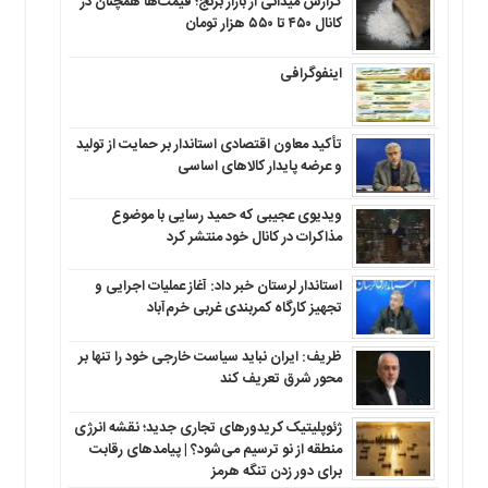
گزارش میدانی از بازار برنج؛ قیمت‌ها همچنان در
کانال ۴۵۰ تا ۵۵۰ هزار تومان
اینفوگرافی
تأکید معاون اقتصادی استاندار بر حمایت از تولید
و عرضه پایدار کالاهای اساسی
ویدیوی عجیبی که حمید رسایی با موضوع
مذاکرات در کانال خود منتشر کرد
استاندار لرستان خبر داد: آغاز عملیات اجرایی و
تجهیز کارگاه کمربندی غربی خرم‌آباد
ظریف: ایران نباید سیاست خارجی خود را تنها بر
محور شرق تعریف کند
ژئوپلیتیک کریدورهای تجاری جدید؛ نقشه انرژی
منطقه‌ از نو ترسیم می‌شود؟ | پیامدهای رقابت
برای دور زدن تنگه هرمز