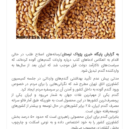
اجتماعی
سیاسی
اقتصادی
ورزشی
فرهنگی
و
هنری
به گزارش پایگاه خبری پژواک لرستان
/رسانه‌های اصلاح طلب در حالی
علمی
اقدام به انعکاس ادعاهای کذب درباره واردات گندم‌های آلوده کرده‌اند، که
و
سیاست‌های ناکارآمد دولت قبل موجب شد که ایران بعد از سال‌ها به
آموزشی
واردکننده گندم تبدیل شود.
دسترسی
مدتی پیش عدم تأیید بهداشتی گندم‌های وارداتی در جلسه کمیسیون
سریع
کشاورزی اتاق تهران مطرح شد که نگرانی‌هایی را برای مردم در خصوص
ورود گندم آلوده به داخل کشور و آمدن آن بر سرسفره مردم ایجاد کرد.
ارتباط
گندم یکی از مهم‌ترین غلات جهان به شمار می‌رود و ایران یکی از
با
پرمصرف‌ترین کشورها در این محصول است به طوریکه طبق آمار فائو سرانه
ما
مصرف گندم ایران، ۲.۵ برابر کشورهای در حال توسعه و بیشتر از کشورهای
توسعه‌یافته جهان است.
برگه
بنابراین گندم برای ایران محصولی راهبردی است که حدود ۵۰ درصد بخش
نمونه
کشاورزی کشور را به خود اختصاص داده و به نوعی اسکلت و چارچوب
تعرفه
بخش کشاورزی محسوب می‌شود.