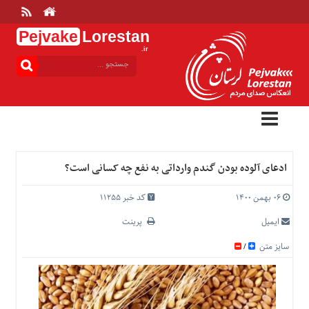
Pejvake
Lorestan
.ir
منوی
بالا
خانه
ارتباط
با
ما
درباره
ادعای آلوده بودن گندم وارداتی به نفع چه کسانی است؟
ما
تعرفه
۰۶ بهمن ۱۴۰۰
کد خبر 11255
ها
ایمیل
پرینت
منوی
سایز متن
/
اصلی
خانه
عمومی