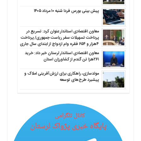
پیش بینی بورس فردا شنبه ۱۰ مرداد ۱۴۰۵
معاون اقتصادی استاندار عنوان کرد: تسریع در
پرداخت تسهیلات سفر ریاست جمهوری/ پرداخت
۴هزار و ۶۵۴ فقره وام ازدواج از ابتدای سال جاری
معاون اقتصادی استاندار لرستان خبر داد: خرید
۲۶۱هزا تن گندم از کشاورزان استان
مولدسازی، راهکاری برای ارزش‌آفرینی املاک و
پیشبرد طرح‌های توسعه