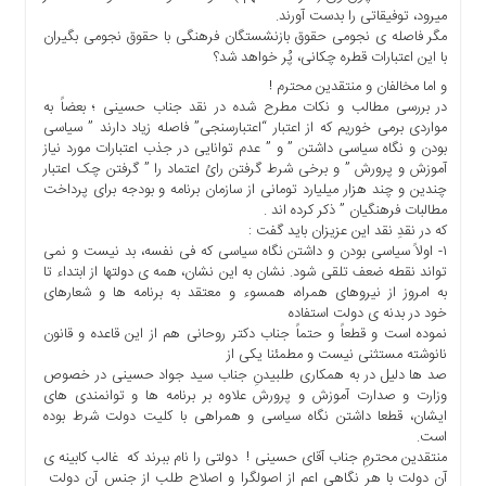
میرود، توفیقاتی را بدست آورند.
مگر فاصله ی نجومی حقوق بازنشستگان فرهنگی با حقوق نجومی بگیران
با این اعتبارات قطره چکانی، پُر خواهد شد؟
و اما مخالفان و منتقدین محترم !
در بررسی مطالب و نکات مطرح شده در نقد جناب حسینی ؛ بعضاً به
مواردی برمی خوریم که از اعتبار “اعتبارسنجی” فاصله زیاد دارند ” سیاسی
بودن و نگاه سیاسی داشتن ” و ” عدم توانایی در جذب اعتبارات مورد نیاز
آموزش و پرورش ” و برخی شرط گرفتن رائ اعتماد را ” گرفتن چک اعتبار
چندین و چند هزار میلیارد تومانی از سازمان برنامه و بودجه برای پرداخت
مطالبات فرهنگیان ” ذکر کرده اند .
که در نقدِ نقد این عزیزان باید گفت :
۱- اولاً سیاسی بودن و داشتن نگاه سیاسی که فی نفسه، بد نیست و نمی
تواند نقطه ضعف تلقی شود. نشان به این نشان، همه ی دولتها از ابتداء تا
به امروز از نیروهای همراه، همسوء و معتقد به برنامه ها و شعارهای
خود در بدنه ی دولت استفاده
نموده است و قطعاً و حتماً جناب دکتر روحانی هم از این قاعده و قانون
نانوشته مستثنی نیست و مطمئنا یکی از
صد ها دلیل در به همکاری طلبیدنِ جناب سید جواد حسینی در خصوص
وزارت و صدارت آموزش و پرورش علاوه بر برنامه ها و توانمندی های
ایشان، قطعا داشتن نگاه سیاسی و همراهی با کلیت دولت شرط بوده
است.
منتقدین محترمِ جناب آقای حسینی ! دولتی را نام ببرند که غالب کابینه ی
آن دولت با هر نگاهی اعم از اصولگرا و اصلاح طلب از جنس آن دولت