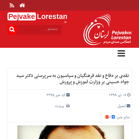
Pejvake
Lorestan
.ir
منوی
بالا
خانه
ارتباط
با
ما
درباره
نقدی بر دفاع و نقد فرهنگیان و سیاسیون به سرپرستی دکتر سید
ما
جواد حسینی بر وزارت آموزش و پرورش
تعرفه
ها
۰۸ تیر ۱۳۹۸
کد خبر 2295
منوی
ایمیل
پرینت
اصلی
سایز متن
/
خانه
عمومی