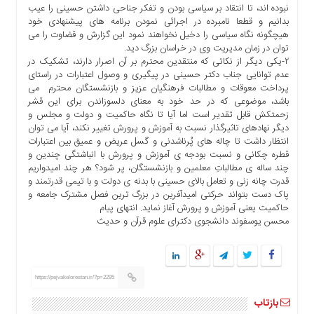
نبوده اند، تا انتقاد بر سیاسی بودن و تفکر جناحی داشتن حسینی را عیب
بدانیم و قطعا نامبرده در اجرائی نمودن برنامه های پیشنهادی خود
هیچگونه نگاه سیاسی را دخیل نخواهند نمود این گزارش و قضاوت را می
توان در زمان مدیریت وی در خراسان بزرگ دید.
۲-یکی دیگر از نکاتی که منتقدین محترم بر آن اصرار دارند، تشکیک در
عدم توانایی جناب دکتر حسینی در پیگیری و وصول اعتبارات در راستای
پرداخت معوقات و مطالبات فرهنگیان عزیز و بازنشستگان محترم می
باشد، موضوعی که در حد خود به معنای دلسوزاندن برای این قشر
زحمتکش قابل تقدیر است اما آیا تا نگاه حاکمیت و دولت و مجلس و
دیگر نهادهای تاثیرگذار نسبت به آموزش و پرورش تغییر نکند، آیا می توان
انتظار داشت تا چاله های پُرناشدنی و گسل عریض و عمیق بین اعتبارات
قطره چکانی و نسبت بودجه ی آموزش و پرورش با انباشتگی چندین و
چند ساله ی مطالباتِ معلمین و بازنشستگان، پر شود؟ هر چند امیدواریم
قدرت چانه زنی و تعامل بالای حسینی با بدنه ی دولت و با تیمی قدرتمند و
پاک دست بتواند حرکتی امیدآفرین در بزرگ ترین فصل مشترک جامعه و
حاکمیت یعنی آموزش و پرورش آغاز نماید. انتهای پیام
محسن یوسفوند دانشجوی دکترای علوم قرآن و حدیث
https://pejvakelorestan.ir/?p=2295
بازتاب