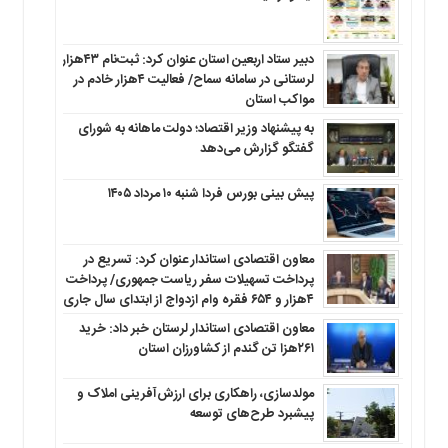
دبیر ستاد اربعین استان عنوان کرد: ثبت‌نام ۴۳هزار
لرستانی در سامانه سماح/ فعالیت ۴هزار خادم در
مواکب استان
به پیشنهاد وزیر اقتصاد؛ دولت ماهانه به شورای
گفتگو گزارش می‌دهد
پیش بینی بورس فردا شنبه ۱۰ مرداد ۱۴۰۵
معاون اقتصادی استاندار عنوان کرد: تسریع در
پرداخت تسهیلات سفر ریاست جمهوری/ پرداخت
۴هزار و ۶۵۴ فقره وام ازدواج از ابتدای سال جاری
معاون اقتصادی استاندار لرستان خبر داد: خرید
۲۶۱هزا تن گندم از کشاورزان استان
مولدسازی، راهکاری برای ارزش‌آفرینی املاک و
پیشبرد طرح‌های توسعه