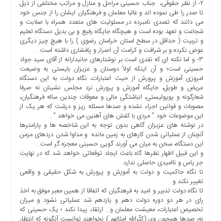
۲- از نظر حقوقی، جناب حسینی مراحل و منازل و مراتب مختلفی از ذیل
ما
تا صدر را طی نموده اند و غالبا معلمان و فرهنگیان ایشان را از جنس خود
می دانند که تصدی نامبرده در مسئولیت های متعدد همراه با صلابت و
برگه
شجاعت و تعهد بوده است و هیچگاه جایگاه رفیع و بی بدیل دستگاه تعلیم
نمونه
و تربیت ( حداقل در سطح استان خراسان رضوی ) را با هیچ چیز دیگری
تعرفه
عوض نکرده و بر شرافت و کرامت آن اصرار و پافشاری داشته است .
ها
۳- و اما نکته ای که نقدی است بر نوشتارهای جانبدارانه از آقای سید جواد
حسینی است؛ و آن اینکه اولاً دوستان و عزیزان بایستی به وضیعت
درباره
امروزی آموزش و‌ پرورش از حیث اعتبارات، نگاه دولت به این دستگاه
ما
عریض و طویل، جایگاه آموزش و پرورش نزد مجلس نشینان نه صرفا
شعارگونه و پوپولیستی، انباشتگی مالی و معوقات چندین ساله فرهنگیان،
مصوبات و قوانین اجراء نشده و صدها مسئله ریز و درشت که هر یک از
این موضوعات خود ” مردی با کفش های آهنین می خواهد ” .
در نوشته های عزیزان گاهی بدون توجه به این شاخصه ها و پارامترها
آنچنان از عملیاتی شدن کارهای به زمین مانده و مداوا شدن دردهای مزمن
این دستگاه، سخن به میان می آورند گویی حسینی معجزه گر است .
و این قبیل اظهار نظرها گاه باعث ایجاد توقعاتی خواهد شد که در نهایت
جز یاس و ناامیدی حاصلی ندارد.
تا نگاه حاکمیت و دولت به آموزش و پرورش به شکل حقیقی و واقعی
تغییر نکند و
تا نگاه دولت تدبیر و امید به فرهنگیان که اتفاقا از همین معبر موفق به اخذ
رای در هر دو دوره دولت دهم و یازدهم شد عملیاتی نشود و میزان
تخصیص اعتبارات، معیشت معلمان و… ارتقاء پیدا نکند ؛ یک حسینی که
نه، صدها همچون وی (کثّرالله امثالهم ) نخواهند توانست آنگونه که انتظار