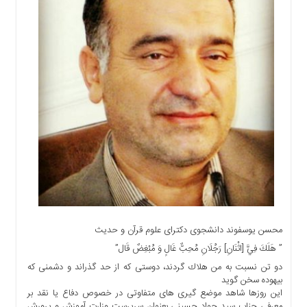
اجتماعی
سیاسی
اقتصادی
ورزشی
فرهنگی
و
هنری
علمی
و
آموزشی
دسترسی
سریع
ارتباط
محسن یوسفوند دانشجوی دکترای علوم قرآن و حدیث
با
ما
” هَلَكَ فِيَّ [اثْنَانِ‏] رَجُلَانِ مُحِبٌّ غَالٍ وَ مُبْغِضٌ قَال‏”
برگه
دو تن نسبت به من هلاك گردند، دوستى كه از حد گذراند و دشمنى كه
بيهوده سخن گويد
نمونه
این روزها شاهد موضع گیری های متفاوتی در خصوص دفاع یا نقد بر
تعرفه
معرفی جناب سید جواد حسینی بعنوان سرپرست وزارت آموزش و پرورش