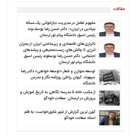
مقالات
مفهوم تعامل در مدیریت «بازخوانی یک مساله
بنیادین در ایران»: دکتر حسن رضا یوسف‌وند
رئیس اسبق دانشگاه پیام نور لرستان
ناترازی‌های اقتصادی و زیرساختی ایران؛ از بحران
انرژی تا چالش‌های زیست‌محیطی و پیامدهای
اجتماعی: دکتر حسن رضا یوسفوند رئیس اسبق
دانشگاه پیام نور لرستان
توسعه متوازن و شعار «توسعه خواهی» دکتر رضا
سپهوند: کیوان رباطی روزنامه نگار و مدرس
دانشگاه
از مکتب خانه تا مدرسه؛ نگاهی به تاریخ آموزش و
پرورش در لرستان: سعادت خودگو
کهن ترین گزارش از شهر شاپورخواست: به قلم
استاد سعادت خودگو