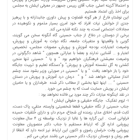
ها
و احتمالاً گزینه اصلی جناب آقای رییس جمهور در معرفی ایشان به مجلس
برای اخذ رای اعتماد هستیم.
درباره
این نوشتار، فارغ از هر گونه قضاوت و پیش داوری جانبدارانه و با پرهیز
ما
جدی از خوانش نیات افراد که خود امری بسیار مذموم و نکوهیده در
مجادلات اجتماعی است، به چند نکته اشاره می کند.
اخبار
برخی از دوستان در دفاع از جناب حسینی گاه آنگونه سخن می گویند،
سایت
گویی با واقعیتها و متغیرات جامعه، نگاه دولت به آموزش و پرورش،
ارتباط
وضیعت اعتبارات، بودجه آموزش و پرورش، مصوبات مجلس، تخصیص
با
اعتبار و … آشنایی ندارند و بعضاً با عباراتی همچون ” شاهد دگرگونی در
ما
وضیعت معیشتی فرهنگیان خواهیم بود ” و یا ” حسینی تنها منجی
کشتی به گل نشسته آموزش و پرورش” و”دستگاه تعلیم و تربیت جایگاه
برگه
خود را باز خواهد یافت ” و یا “حسینی در صورتی وزیر بشود سند چشم
نمونه
انداز عملیاتی خواهد شد ” و ” درمان درد آموزش و پرورش در دستان
حسینی ” …. اینها تنها بخشی از مطالب ذکر شده طرفداران و یا حامیان
تعرفه
ایشان در پویش حمایت است که به چشم می خورد .
ها
در نقد اینگونه عبارات ذکر چند مورد بی فائده نخواهد بود :
درباره
۱- لزوم تفکیک جایگاه حقیقی و حقوقی ایشان !
جناب حسینی از نگاه حقیقی؛ قطعا شخصیتی وارسته، متقی، پاک دست،
ما
ثابت قدم، اخلاق مدار، رزمنده ای شجاع، مردم دار، و دارای خُلقیات حمیده
چند
فراوانی است . این گزاره ها را غالبا از نزدیک بواسطه ی ۴ سال معاونت
رسانه
پرورشی اداره کل که ارتباط مستقیم با جناب دکتر منصوریان معاونت
پرورشی وقت خراسان رضوی و اکنون این ارتباط نیز ادمه دارد که اتفاقا از
ارتباط
هم رزمان و دوستان نزدیک دکتر حسینی می باشند عرض می کنم .
با