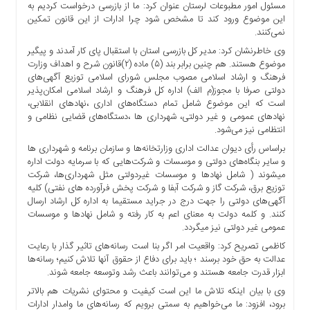
مسئول امور مطبوعات لرستان عنوان کرد: ما از بازرسی درخواست کردیم به
ما
این موضوع ورود کند تا مشخص شود چرا ادارات از این قانون تمکین
برگه
نمی‌کنند.
نمونه
وی خاطرنشان کرد: مدیر کل بازرسی استان با استقبال پای کار آمدند و پیگیر
موضوع هستند. هم چنین برابر بند (۵) ماده (۲)قانون شرح و اهداف وزارت
تعرفه
فرهنگ و ارشاد اسلامی مصوب مجلس شورای اسلامی توزیع آگهی‌های
ها
دولتی صرفا با مجوز(م الف) اداره کل فرهنگ و ارشاد اسلامی امکان‌پذیر
درباره
است که این موضوع شامل تمام دستگاه‌های اداری ،نهادهای انقلابی،
نهادهای عمومی و غیر دولتی، شهرداری ‌ها ،دستگاه‌های قضایی نظامی و
ما
انتظامی نیز می‌شود.
براساس رأی دیوان عدالت اداری وزارتخانه‌ها و سازمان برنامه و شهرداری ‌ها
و سایر بنگاه‌های دولتی و موسسات و شرکت‌هایی که با سرمایه دولت اداره
میشوند ( شامل نهادها و موسسات غیردولتی مثل شهرداری‌ها، شرکت
توزیع برق، شرکت گاز و شرکت آبفا و شرکت پخش فرآورده های نفتی) کلیه
آگهی‌های دولتی را جهت درج در جراید مستقیما به اداره کل ارشاد ارسال
کنند. و کلمه دولت به معنای اعم به کار رفته و شامل نهادها و موسسات
عمومی غیر دولتی نیز میگردد.
کاظمی تصریح کرد: واقعیت امر اگر بنا است رسانه‌های تاثیر گذار با رعایت
عدالت به حق خود برسند ؛ باید برای دفاع از حقوق آنها تلاش کنیم؛ رسانه‌ها
ابزار قدرت جامعه هستند و می‌توانند باعث رشد وتوسعه جامعه شوند.
وی با بیان اینکه تلاش ما این است کیفیت و محتوای نشریات هم بالاتر
برود، افزود: ما می‌خواهیم به سمتی برویم که رسانه‌های ما وامدار ادارات