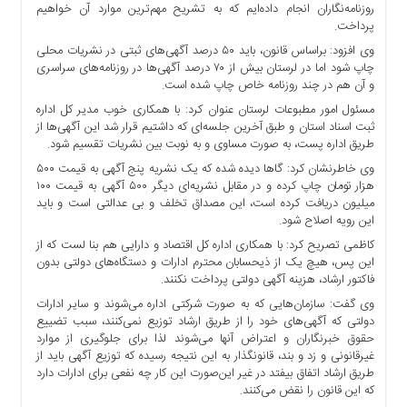
روزنامه‌نگاران انجام داده‌ایم که به تشریح مهم‌ترین موارد آن خواهیم
ها
پرداخت.
درباره
وی افزود: براساس قانون، باید ۵۰ درصد آگهی‌های ثبتی در نشریات محلی
ما
چاپ شود اما در لرستان بیش از ۷۰ درصد آگهی‌ها در روزنامه‌های سراسری
و آن هم در چند روزنامه خاص چاپ شده‌ است.
اخبار
سایت
مسئول امور مطبوعات لرستان عنوان کرد: با همکاری خوب مدیر کل اداره
ثبت اسناد استان و طبق آخرین جلسه‌ای که داشتیم قرار شد این آگهی‌ها از
ارتباط
طریق اداره پست، به صورت مساوی و به نوبت بین نشریات تقسیم شود.
با
وی خاطرنشان کرد: گاها دیده شده که یک نشریه پنج آگهی به قیمت ۵۰۰
ما
هزار تومان چاپ کرده و در مقابل نشریه‌ای دیگر ۵۰۰ آگهی به قیمت ۱۰۰
برگه
میلیون دریافت کرده است، این مصداق تخلف و بی عدالتی است و باید
نمونه
این رویه اصلاح شود.
تعرفه
کاظمی تصریح کرد: با همکاری اداره کل اقتصاد و دارایی هم بنا لست که از
این پس، هیچ یک از ذیحسابان محترم ادارات و دستگاه‌های دولتی بدون
ها
فاکتور ارشاد، هزینه آگهی دولتی پرداخت نکنند.
درباره
وی گفت: سازمان‌هایی که به صورت شرکتی اداره می‌شوند و سایر ادارات
ما
دولتی که آگهی‌های خود را از طریق ارشاد توزیع نمی‌کنند، سبب تضییع
حقوق خبرنگاران و اعتراض آنها می‌شوند لذا برای جلوگیری از موارد
چند
غیرقانونی و زد و بند، قانونگذار به این نتیجه رسیده که توزیع آگهی باید از
رسانه
طریق ارشاد اتفاق بیفتد در غیر این‌صورت این کار چه نفعی برای ادارات دارد
ارتباط
که این قانون را نقض می‌کنند.
با