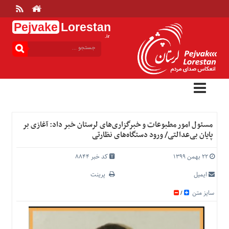
Pejvake
Lorestan
.ir
منوی
بالا
خانه
ارتباط
با
ما
درباره
مسئول امور مطبوعات و خبرگزاری‌های لرستان خبر داد: آغازی بر
ما
پایان بی‌عدالتی/ ورود دستگاه‌های نظارتی
تعرفه
ها
۲۲ بهمن ۱۳۹۹
کد خبر 8844
منوی
ایمیل
پرینت
اصلی
سایز متن
/
خانه
عمومی