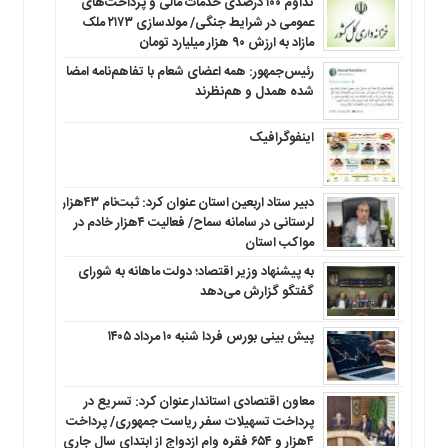
تداوم ۱۰۰ درصدی خدمات مالی و پرداخت‌های
عمومی در شرایط جنگی/ مولدسازی ۲۱۷۳ ملک
مازاد به ارزش ۹۰ هزار میلیارد تومان
رئیس‌جمهور: همه اعضای شعام با تفاهم‌نامه امضا
شده همدل و هم‌نظرند
اینفوگرافیک
دبیر ستاد اربعین استان عنوان کرد: ثبت‌نام ۴۳هزار
لرستانی در سامانه سماح/ فعالیت ۴هزار خادم در
مواکب استان
به پیشنهاد وزیر اقتصاد؛ دولت ماهانه به شورای
گفتگو گزارش می‌دهد
پیش بینی بورس فردا شنبه ۱۰ مرداد ۱۴۰۵
معاون اقتصادی استاندار عنوان کرد: تسریع در
پرداخت تسهیلات سفر ریاست جمهوری/ پرداخت
۴هزار و ۶۵۴ فقره وام ازدواج از ابتدای سال جاری