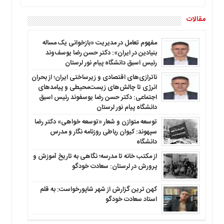
مقالات
مفهوم تعامل در مدیریت «بازخوانی یک مساله
بنیادین در ایران»: دکتر حسن رضا یوسف‌وند
رئیس اسبق دانشگاه پیام نور لرستان
ناترازی‌های اقتصادی و زیرساختی ایران؛ از بحران
انرژی تا چالش‌های زیست‌محیطی و پیامدهای
اجتماعی: دکتر حسن رضا یوسفوند رئیس اسبق
دانشگاه پیام نور لرستان
توسعه متوازن و شعار «توسعه خواهی» دکتر رضا
سپهوند: کیوان رباطی روزنامه نگار و مدرس
دانشگاه
از مکتب خانه تا مدرسه؛ نگاهی به تاریخ آموزش و
پرورش در لرستان: سعادت خودگو
کهن ترین گزارش از شهر شاپورخواست: به قلم
استاد سعادت خودگو