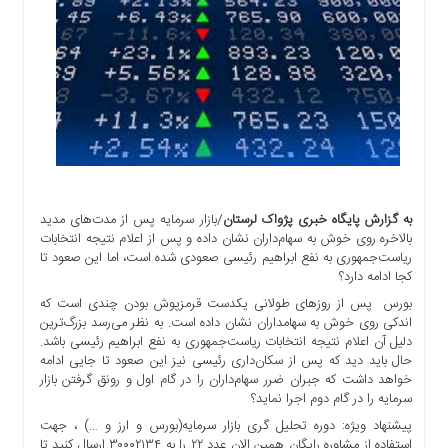
اجتماعی
سیاسی
اقتصادی
ورزشی
فرهنگی
و
هنری
علمی
و
به گزارش پایگاه خبری پژواک لرستان
/بازار سرمایه پس از مدت‌های مدید
آموزشی
بالاخره روی خوش به سهام‌داران نشان داده و پس از اعلام نتیجه انتخابات
ریاست‌جمهوری به نفع ابراهیم رئیسی صعودی شده است، اما این صعود تا
دسترسی
کجا ادامه دارد؟
سریع
بورس پس از روزهای طولانی یکدست قرمزپوش بودن چندی است که
ارتباط
اندکی روی خوش به سهامداران نشان داده است. به نظر می‌رسد بزرگ‌ترین
با
دلیل آن اعلام نتیجه انتخابات ریاست‌جمهوری به نفع ابراهیم رئیسی باشد.
ما
حال باید دید که پس از سکان‌داری رئیسی نیز این صعود تا جایی ادامه
خواهد داشت که جبران ضرر سهام‌داران را در گام اول و رونق گرفتن بازار
برگه
سرمایه را در گام دوم اجرا نماید؟
نمونه
پیشنهاد ویژه: دوره تحلیل گری بازار سرمایه(بورس و ارز و …) ، جهت
تعرفه
استفاده از مشاوره رایگان همین الان عدد ۲۲ را به ۳۰۰۰۲۱۳۴ ارسال کنید تا