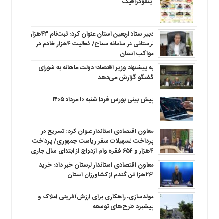
اینفوگرافیک
دبیر ستاد اربعین استان عنوان کرد: ثبت‌نام ۴۳هزار
لرستانی در سامانه سماح/ فعالیت ۴هزار خادم در
مواکب استان
به پیشنهاد وزیر اقتصاد؛ دولت ماهانه به شورای
گفتگو گزارش می‌دهد
پیش بینی بورس فردا شنبه ۱۰ مرداد ۱۴۰۵
معاون اقتصادی استاندار عنوان کرد: تسریع در
پرداخت تسهیلات سفر ریاست جمهوری/ پرداخت
۴هزار و ۶۵۴ فقره وام ازدواج از ابتدای سال جاری
معاون اقتصادی استاندار لرستان خبر داد: خرید
۲۶۱هزا تن گندم از کشاورزان استان
مولدسازی، راهکاری برای ارزش‌آفرینی املاک و
پیشبرد طرح‌های توسعه