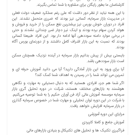
ها
کارشناسان ما بطور رایگان برای مشاوره با شما تماس بگیرند.
با این همه نباید از نظر دور داشت که علی رغم عملکرد ضعیف دولت فعلی
درباره
در مدیریت بازار سرمایه، کسانی نیز بودند که ضرری متحمل نشدند. این
ما
افراد در دوران خوش بورس نیز بیشترین نفع ممکن را از خرید و فروش و
اخبار
هولد کردن سهام برده بودند و اینک نیز دچار ضرر چندانی نشدند و حتی
در برخی موارد دامنه سوددهی آنها ادامه دار بود. این افراد طبیعتا کسانی
سایت
بودند که نسبت به این بازار اشراف کامل داشتند و از دورنمای بورس آگاه
ارتباط
بودند.
با
بایستی بیش از پیش بدانیم بازار سرمایه در آینده نزدیک همچنان ممکن
ما
است بازار سوددهی باشد.
برگه
آیا برای ورود به این بازار آمادگی دارید؟ آیا می دانید آموزش حرفه ای و
نمونه
تمرین می تواند شما را در رسیدن به اهداف شما کمک کند؟
تعرفه
اگر شما هم جزء افرادی هستید که به دنبال دستیابی به مهارت و نگاهی
ها
هوشمند به بازارهای مختلف هستند، شرکت در دوره تحلیل گری بازار
سرمایه موسسه آموزش عالی آزاد فن آوران حکیم را به شما توصیه می‌کنیم.
درباره
با شرکت در این دوره توان تحلیلی و مهارت شما در خصوص سرمایه گذاری
ما
در بازار سرمایه افزایش خواهد یافت.
چند
مزایای این دوره آموزشی
رسانه
آموزش جامع و کاملا کاربردی
ارتباط
فراگیری تکنیک ها و تحلیل های تکنیکال و بنیادی بازارهای مالی
با