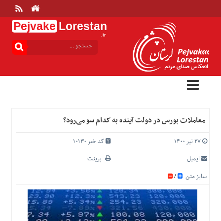
Pejvake
Lorestan
.ir
منوی
بالا
خانه
ارتباط
با
ما
درباره
معاملات بورس در دولت آینده به کدام سو می‌رود؟
ما
تعرفه
۲۷ تیر ۱۴۰۰
کد خبر 10130
ها
ایمیل
پرینت
منوی
سایز متن
/
اصلی
خانه
عمومی