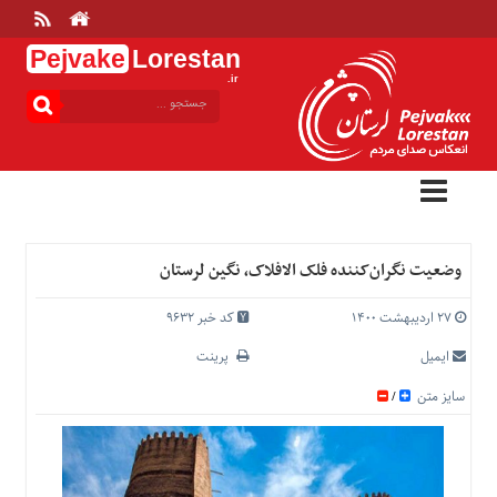
Pejvake
Lorestan
.ir
منوی
بالا
خانه
ارتباط
با
ما
درباره
وضعیت نگران‌کننده فلک‌ الافلاک، نگین لرستان
ما
تعرفه
۲۷ اردیبهشت ۱۴۰۰
کد خبر 9632
ها
ایمیل
پرینت
منوی
سایز متن
/
اصلی
خانه
عمومی