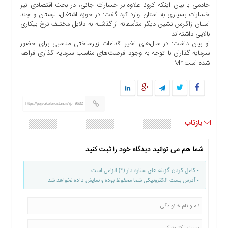
خادمی با بیان اینکه کرونا علاوه بر خسارات جانی، در بحث اقتصادی نیز
ها
خسارات بسیاری به استان وارد کرد گفت: در حوزه اشتغال، لرستان و چند
درباره
استان زاگرس نشین دیگر متأسفانه از گذشته به دلایل مختلف نرخ بیکاری
ما
بالایی داشته‌اند.
او بیان داشت: در سال‌های اخیر اقدامات زیرساختی مناسبی برای حضور
اخبار
سرمایه گذاران با توجه به وجود فرصت‌های مناسب سرمایه گذاری فراهم
سایت
شده است.Mr
ارتباط
با
ما
https://pejvakelorestan.ir/?p=9632
برگه
نمونه
بازتاب
تعرفه
ها
شما هم می توانید دیدگاه خود را ثبت کنید
درباره
- کامل کردن گزینه های ستاره دار (*) الزامی است
ما
- آدرس پست الکترونیکی شما محفوظ بوده و نمایش داده نخواهد شد
چند
رسانه
ارتباط
با