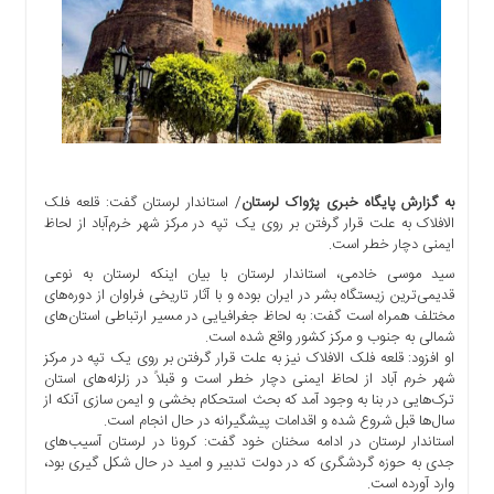
اجتماعی
سیاسی
اقتصادی
ورزشی
فرهنگی
و
هنری
به گزارش پایگاه خبری پژواک لرستان
/ استاندار لرستان گفت: قلعه فلک
علمی
الافلاک به علت قرار گرفتن بر روی یک تپه در مرکز شهر خرم‌آباد از لحاظ
و
ایمنی دچار خطر است.
آموزشی
سید موسی خادمی، استاندار لرستان با بیان اینکه لرستان به نوعی
قدیمی‌ترین زیستگاه بشر در ایران بوده و با آثار تاریخی فراوان از دوره‌های
دسترسی
مختلف همراه است گفت: به لحاظ جغرافیایی در مسیر ارتباطی استان‌های
سریع
شمالی به جنوب و مرکز کشور واقع شده است.
ارتباط
او افزود: قلعه فلک الافلاک نیز به علت قرار گرفتن بر روی یک تپه در مرکز
با
شهر خرم آباد از لحاظ ایمنی دچار خطر است و قبلاً در زلزله‌های استان
ما
ترک‌هایی در بنا به وجود آمد که بحث استحکام بخشی و ایمن سازی آنکه از
سال‌ها قبل شروع شده و اقدامات پیشگیرانه در حال انجام است.
برگه
استاندار لرستان در ادامه سخنان خود گفت: کرونا در لرستان آسیب‌های
نمونه
جدی به حوزه گردشگری که در دولت تدبیر و امید در حال شکل گیری بود،
وارد آورده است.
تعرفه