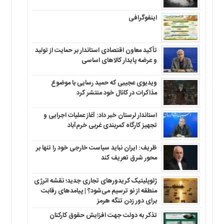
اینفوگرافی
تأکید معاون اقتصادی استاندار بر حمایت از تولید
و عرضه پایدار کالاهای اساسی
ویدیوی عجیبی که حمید رسایی با موضوع
مذاکرات در کانال خود منتشر کرد
استاندار لرستان خبر داد: آغاز عملیات اجرایی و
تجهیز کارگاه کمربندی غربی خرم‌آباد
ظریف: ایران نباید سیاست خارجی خود را تنها بر
محور شرق تعریف کند
ژئوپلیتیک کریدورهای تجاری جدید؛ نقشه انرژی
منطقه‌ از نو ترسیم می‌شود؟ | پیامدهای رقابت
برای دور زدن تنگه هرمز
تذکر به دولت جهت افزایش حقوق کارکنان ‌