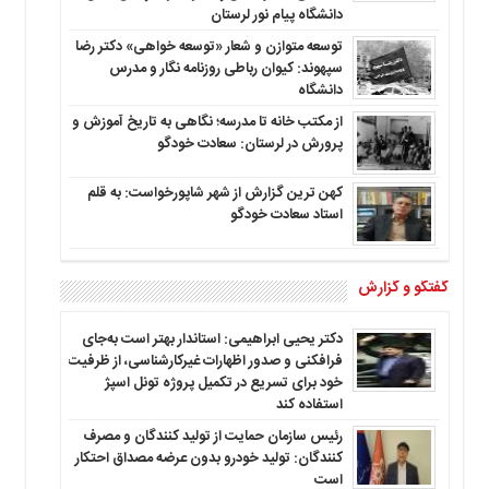
دانشگاه پیام نور لرستان
توسعه متوازن و شعار «توسعه خواهی» دکتر رضا
سپهوند: کیوان رباطی روزنامه نگار و مدرس
دانشگاه
از مکتب خانه تا مدرسه؛ نگاهی به تاریخ آموزش و
پرورش در لرستان: سعادت خودگو
کهن ترین گزارش از شهر شاپورخواست: به قلم
استاد سعادت خودگو
گفتگو و گزارش
دکتر یحیی ابراهیمی: استاندار بهتر است به‌جای
فرافکنی و صدور اظهارات غیرکارشناسی، از ظرفیت
خود برای تسریع در تکمیل پروژه تونل اسپژ
استفاده کند
رئیس سازمان حمایت از تولید کنندگان و مصرف
کنندگان: تولید خودرو بدون عرضه مصداق احتکار
است