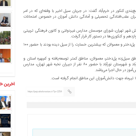
دی کنکور در خرم‌آباد گفت: در جریان سیل اخیر با وقفه‌ای که در امر
بران عقب‌افتادگی تحصیلی و آمادگی دانش آموزان در خصوص امتحانات
ورش شهر تهران، شورای موسسان مدارس غیردولتی و کانون فرهنگی تربیتی
زدهم و کنکوری‌ها در دستور کار قرار گرفت.
وی افزود: اردوهای علمی و آموزشی برای این دانش آموزان در شهرهای پل‌دختر و معمولان که بیشترین خسارت را از سیل دیده بودند با حضور ۱۰۰
سیل‌زده پل‌دختر، معمولان، مناطق کمتر توسعه‌یافته و کم‌بهره استان و
مناطق حاشیه‌ای برگزار شد و در حال حاضر در شهرهای پل‌دختر، خرم‌آباد و شهرستان نورآباد با حضور ۸۰ نفر از دبیران نخبه شهر تهران، مدارس
آخرین خب
https://pejvakelorestan.ir/?p=2254