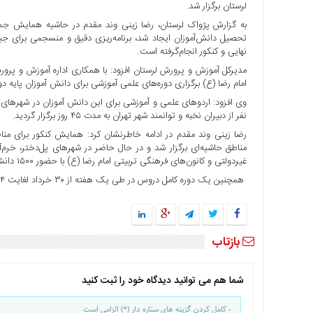
لرستان برگزار شد.
ها
به گزارش پژواک لرستان، رضا زینی وند مقدم در حاشیه همایش جمع‌بن
درباره
تحصیل دانش‌آموزان ایجاد شد، برنامه‌ریزی دقیق و منسجمی برای ج
ما
نهایی و کنکور انجام‌گرفته است.
مدیرکل آموزش و پرورش لرستان افزود: با همکاری اداره آموزش و پر
اخبار
امام رضا (ع) برگزاری دوره‌های علمی آموزشی برای دانش آموزان پایه دوا
سایت
ارتباط
نفر از دبیران نخبه و توانمند شهر تهران به مدت ۴۵ روز برگزار گردید.
با
رضا زینی وند مقدم در ادامه خاطرنشان کرد: همایش کنکور برای مناطق 
ما
غیردولتی و کانون‌های فرهنگی تربیتی امام رضا (ع) با حضور ۱۵۰۰ دانش‌آموز در حال اجرا می‌باشد.
برگه
نمونه
همچنین یک دوره کامل دروس در طی یک هفته از ۳۰ خرداد لغایت ۱۴ تیرماه جهت دانش‌آموزان این مناطق انجام گرفته است.
تعرفه
ها
درباره
بازتاب
ما
چند
شما هم می توانید دیدگاه خود را ثبت کنید
رسانه
- کامل کردن گزینه های ستاره دار (*) الزامی است
ارتباط