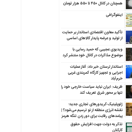
همچنان در کانال ۴۵۰ تا ۵۵۰ هزار تومان
اینفوگرافی
تأکید معاون اقتصادی استاندار بر حمایت
از تولید و عرضه پایدار کالاهای اساسی
ویدیوی عجیبی که حمید رسایی با
موضوع مذاکرات در کانال خود منتشر کرد
استاندار لرستان خبر داد: آغاز عملیات
اجرایی و تجهیز کارگاه کمربندی غربی
خرم‌آباد
ظریف: ایران نباید سیاست خارجی خود را
تنها بر محور شرق تعریف کند
ژئوپلیتیک کریدورهای تجاری جدید؛
نقشه انرژی منطقه‌ از نو ترسیم می‌شود؟ |
پیامدهای رقابت برای دور زدن تنگه هرمز
تذکر به دولت جهت افزایش حقوق
کارکنان ‌